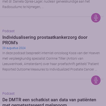
met dr. Daniela Oprea-Lager, nucleair geneeskundige aan het
Radboudumc te Nijmegen, …
Podcast
Individualisering prostaatkankerzorg door
PROM’s
29 augustus 2024
In deze podcast bespreekt internist-oncoloog Koos van der Hoeven
met verpleegkundig specialist Corinne Tillier (Antoni van
Leeuwenhoek, Amsterdam) over haar proefschrift getiteld “Patient
Reported Outcome Measures to Individualized Prostate Cancer …
Podcast
De DMTR een schatkist aan data van patiënten
met gemetastaseerd melanoom