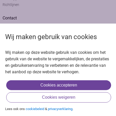
Richtlijnen
Contact
Adviesraad
Colofon
Wij maken gebruik van cookies
Adverteren
Bedankt voor het bezoeken van Oncologie.nu
Wij maken op deze website gebruik van cookies om het
Krijg gratis toegang in 30 seconden of log in om verder te gaan
gebruik van de website te vergemakkelijken, de prestaties
en gebruikerservaring te verbeteren en de relevantie van
Copyright © 2026. Uitgeverij Jaap. Alle rechten voorbehouden.
het aanbod op deze website te verhogen.
Cookies accepteren
of
Cookies weigeren
Inloggen met BIG & achternaam
Inloggen met een account
Lees ook ons
cookiebeleid
&
privacyverklaring
.