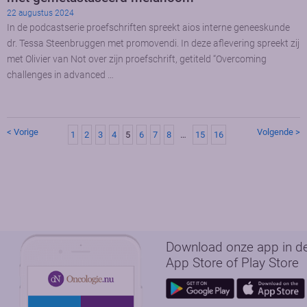
22 augustus 2024
In de podcastserie proefschriften spreekt aios interne geneeskunde
dr. Tessa Steenbruggen met promovendi. In deze aflevering spreekt zij
met Olivier van Not over zijn proefschrift, getiteld “Overcoming
challenges in advanced …
< Vorige
Volgende >
1
2
3
4
5
6
7
8
…
15
16
Download onze app in d
App Store of Play Store