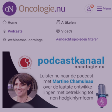
Menu
Home
Artikelen
Podcasts
Video's
Aandachtsgebieden filteren
Webinars/e-learnings