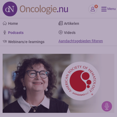
Menu
Home
Artikelen
Podcasts
Video's
Aandachtsgebieden filteren
Webinars/e-learnings