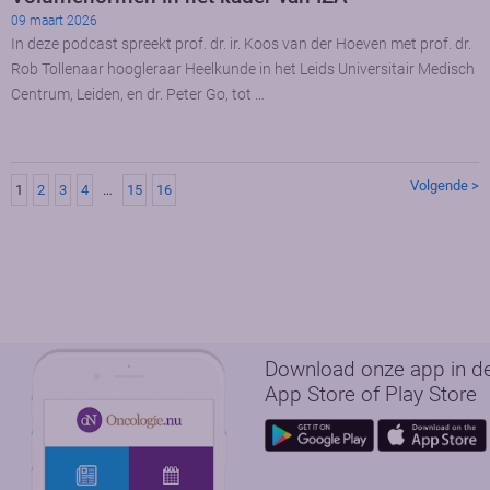
09 maart 2026
In deze podcast spreekt prof. dr. ir. Koos van der Hoeven met prof. dr.
Rob Tollenaar hoogleraar Heelkunde in het Leids Universitair Medisch
Centrum, Leiden, en dr. Peter Go, tot …
Volgende >
1
2
3
4
…
15
16
Download onze app in d
App Store of Play Store