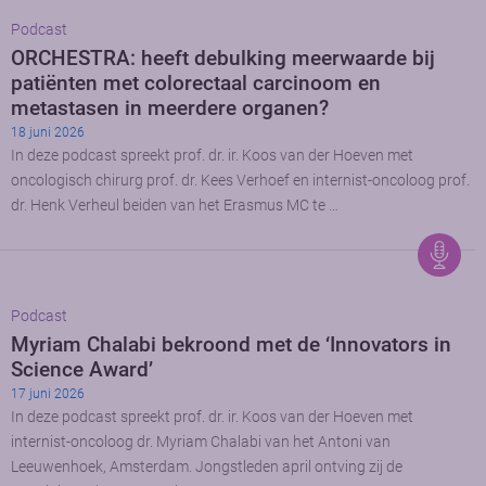
Podcast
ORCHESTRA: heeft debulking meerwaarde bij
patiënten met colorectaal carcinoom en
metastasen in meerdere organen?
18 juni 2026
In deze podcast spreekt prof. dr. ir. Koos van der Hoeven met
oncologisch chirurg prof. dr. Kees Verhoef en internist-oncoloog prof.
dr. Henk Verheul beiden van het Erasmus MC te …
Podcast
Myriam Chalabi bekroond met de ‘Innovators in
Science Award’
17 juni 2026
In deze podcast spreekt prof. dr. ir. Koos van der Hoeven met
internist-oncoloog dr. Myriam Chalabi van het Antoni van
Leeuwenhoek, Amsterdam. Jongstleden april ontving zij de