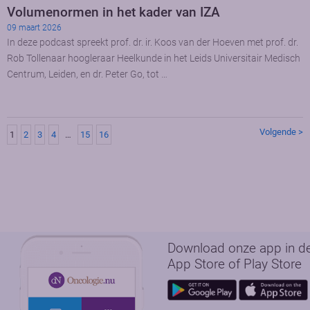
Volumenormen in het kader van IZA
09 maart 2026
In deze podcast spreekt prof. dr. ir. Koos van der Hoeven met prof. dr.
Rob Tollenaar hoogleraar Heelkunde in het Leids Universitair Medisch
Centrum, Leiden, en dr. Peter Go, tot …
Volgende >
1
2
3
4
…
15
16
Download onze app in d
App Store of Play Store