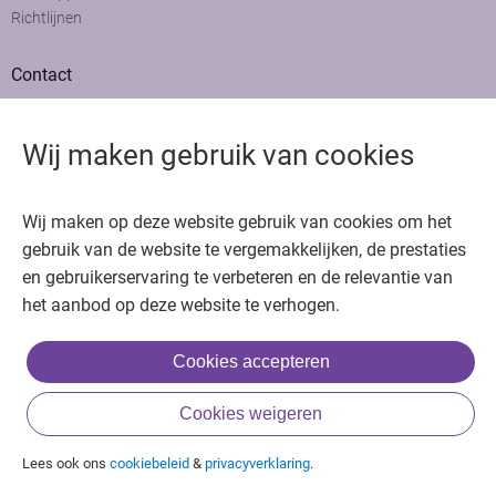
Richtlijnen
Contact
Adviesraad
Colofon
Wij maken gebruik van cookies
Adverteren
Bedankt voor het bezoeken van Oncologie.nu
Wij maken op deze website gebruik van cookies om het
Krijg gratis toegang in 30 seconden of log in om verder te gaan
gebruik van de website te vergemakkelijken, de prestaties
en gebruikerservaring te verbeteren en de relevantie van
Copyright © 2026. Uitgeverij Jaap. Alle rechten voorbehouden.
het aanbod op deze website te verhogen.
Cookies accepteren
of
Cookies weigeren
Inloggen met BIG & achternaam
Inloggen met een account
Lees ook ons
cookiebeleid
&
privacyverklaring
.