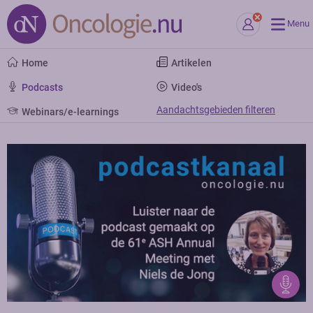
Menu
Home
Artikelen
Podcasts
Video's
Aandachtsgebieden filteren
Webinars/e-learnings