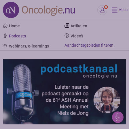
Menu
Home
Artikelen
Podcasts
Video's
Aandachtsgebieden filteren
Webinars/e-learnings