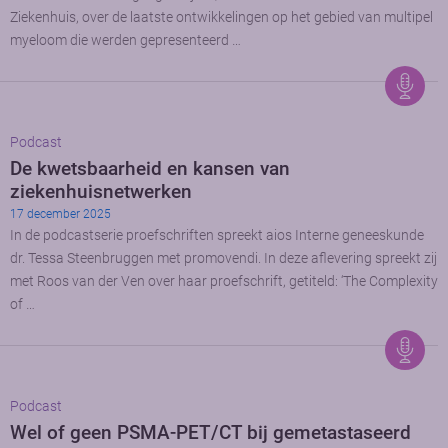
Ziekenhuis, over de laatste ontwikkelingen op het gebied van multipel
myeloom die werden gepresenteerd …
Podcast
De kwetsbaarheid en kansen van
ziekenhuisnetwerken
17 december 2025
In de podcastserie proefschriften spreekt aios Interne geneeskunde
dr. Tessa Steenbruggen met promovendi. In deze aflevering spreekt zij
met Roos van der Ven over haar proefschrift, getiteld: ‘The Complexity
of …
Podcast
Wel of geen PSMA-PET/CT bij gemetastaseerd