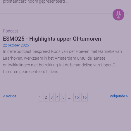
prostaatcarcinoom gepresenteerd …
Podcast
ESMO25 - Highlights upper GI-tumoren
22 oktober 2025
In deze podcast bespreekt Koos van der Hoeven met Hanneke van
Laarhoven, werkzaam in het Amsterdam UMC, de laatste
ontwikkelingen met betrekking tot de behandeling van Upper GI-
tumoren gepresenteerd tijdens …
< Vorige
Volgende >
1
2
3
4
5
…
15
16