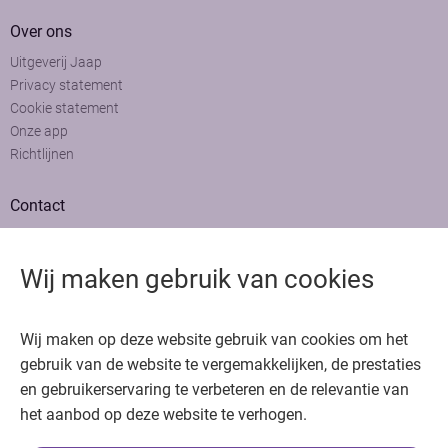
Over ons
Uitgeverij Jaap
Privacy statement
Cookie statement
Onze app
Richtlijnen
Contact
Adviesraad
Colofon
Wij maken gebruik van cookies
Adverteren
Bedankt voor het bezoeken van Oncologie.nu
Wij maken op deze website gebruik van cookies om het
Krijg gratis toegang in 30 seconden of log in om verder te gaan
gebruik van de website te vergemakkelijken, de prestaties
en gebruikerservaring te verbeteren en de relevantie van
Copyright © 2026. Uitgeverij Jaap. Alle rechten voorbehouden.
het aanbod op deze website te verhogen.