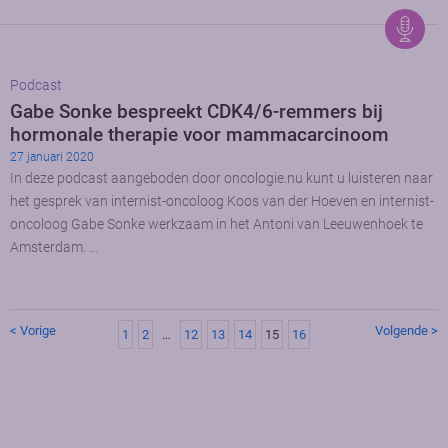
Podcast
Gabe Sonke bespreekt CDK4/6-remmers bij
hormonale therapie voor mammacarcinoom
27 januari 2020
In deze podcast aangeboden door oncologie.nu kunt u luisteren naar
het gesprek van internist-oncoloog Koos van der Hoeven en internist-
oncoloog Gabe Sonke werkzaam in het Antoni van Leeuwenhoek te
Amsterdam. …
< Vorige
Volgende >
1
2
…
12
13
14
15
16