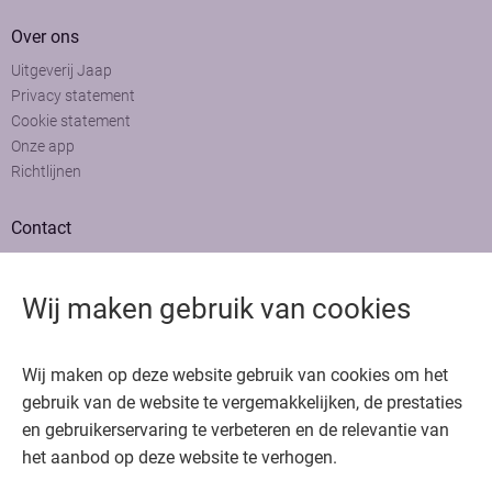
Over ons
Uitgeverij Jaap
Privacy statement
Cookie statement
Onze app
Richtlijnen
Contact
Adviesraad
Colofon
Wij maken gebruik van cookies
Adverteren
Bedankt voor het bezoeken van Oncologie.nu
Wij maken op deze website gebruik van cookies om het
Krijg gratis toegang in 30 seconden of log in om verder te gaan
gebruik van de website te vergemakkelijken, de prestaties
en gebruikerservaring te verbeteren en de relevantie van
Copyright © 2026. Uitgeverij Jaap. Alle rechten voorbehouden.
het aanbod op deze website te verhogen.