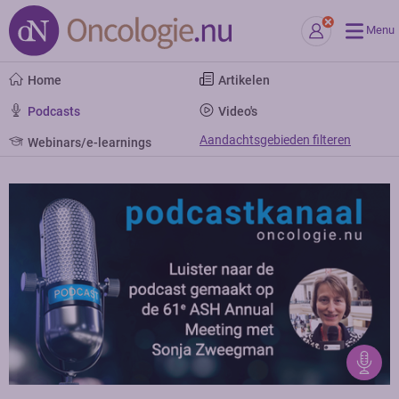
Menu
Home
Artikelen
Podcasts
Video's
Aandachtsgebieden filteren
Webinars/e-learnings