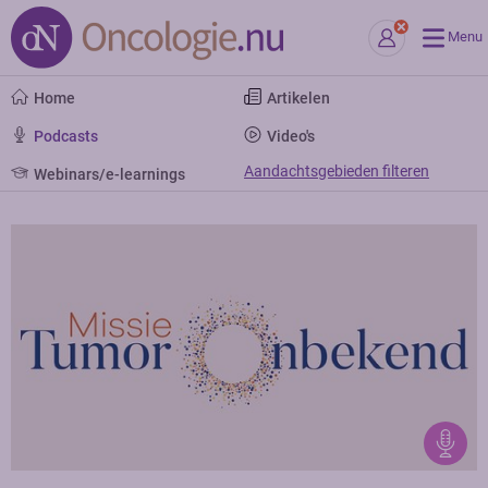
Menu
Home
Artikelen
Podcasts
Video's
Aandachtsgebieden filteren
Webinars/e-learnings