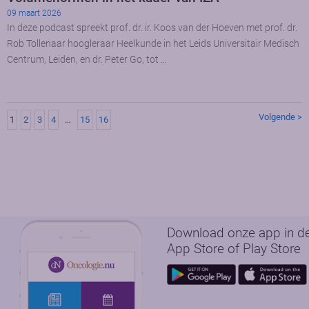
09 maart 2026
In deze podcast spreekt prof. dr. ir. Koos van der Hoeven met prof. dr.
Rob Tollenaar hoogleraar Heelkunde in het Leids Universitair Medisch
Centrum, Leiden, en dr. Peter Go, tot …
Volgende >
1
2
3
4
…
15
16
Download onze app in d
App Store of Play Store