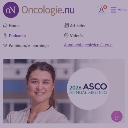
Menu
Home
Artikelen
Podcasts
Video's
Aandachtsgebieden filteren
Webinars/e-learnings