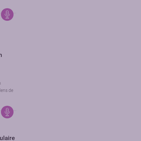
m
h
dens de
ulaire