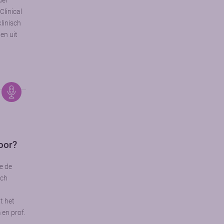
der
Clinical
klinisch
en uit
voor?
e de
sch
t het
en prof.