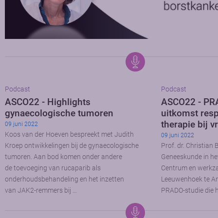
Podcast
Podcast
ASCO22 - Highlights
ASCO22 - PRA
gynaecologische tumoren
uitkomst res
therapie bij
09 juni 2022
Koos van der Hoeven bespreekt met Judith
09 juni 2022
Kroep ontwikkelingen bij de gynaecologische
Prof. dr. Christian
tumoren. Aan bod komen onder andere
Geneeskunde in het
de toevoeging van rucaparib als
Centrum en werkza
onderhoudsbehandeling en het inzetten
Leeuwenhoek te Am
van JAK2-remmers bij …
PRADO-studie die hi