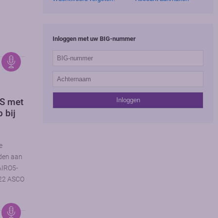
Inloggen met uw BIG-nummer
FS met
 bij
e
nden aan
AIRO5-
2022 ASCO