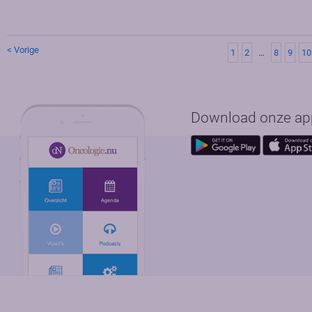
< Vorige
1
2
…
8
9
10
Download onze app 