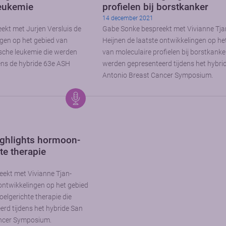
leukemie
profielen bij borstkanker
14 december 2021
ekt met Jurjen Versluis de
Gabe Sonke bespreekt met Vivianne Tja
ngen op het gebied van
Heijnen de laatste ontwikkelingen op he
sche leukemie die werden
van moleculaire profielen bij borstkanke
ens de hybride 63e ASH
werden gepresenteerd tijdens het hybri
Antonio Breast Cancer Symposium.
ghlights hormoon-
te therapie
ekt met Vivianne Tjan-
 ontwikkelingen op het gebied
elgerichte therapie die
rd tijdens het hybride San
ncer Symposium.