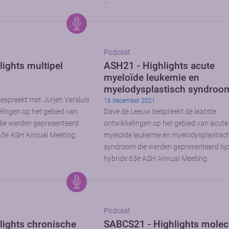
…
Podcast
ights multipel
ASH21 - Highlights acute
myeloïde leukemie en
myelodysplastisch syndroo
spreekt met Jurjen Versluis
16 december 2021
elingen op het gebied van
Dave de Leeuw bespreekt de laatste
die werden gepresenteerd
ontwikkelingen op het gebied van acute
 63e ASH Annual Meeting.
myeloïde leukemie en myelodysplastisc
syndroom die werden gepresenteerd tij
hybride 63e ASH Annual Meeting.
Podcast
lights chronische
SABCS21 - Highlights molec