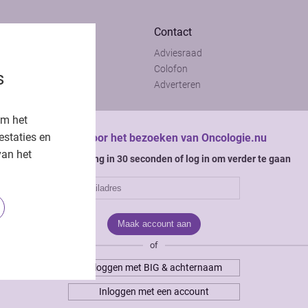
Contact
Adviesraad
t
Colofon
s
t
Adverteren
om het
estaties en
Bedankt voor het bezoeken van Oncologie.nu
van het
Krijg gratis toegang in 30 seconden of log in om verder te gaan
of
Inloggen met BIG & achternaam
Inloggen met een account