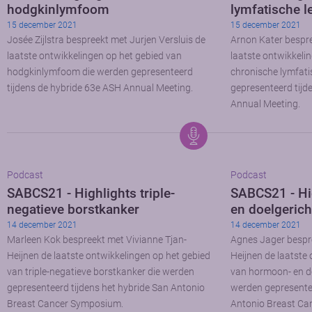
hodgkinlymfoom
lymfatische 
15 december 2021
15 december 2021
Josée Zijlstra bespreekt met Jurjen Versluis de
Arnon Kater bespre
laatste ontwikkelingen op het gebied van
laatste ontwikkeli
hodgkinlymfoom die werden gepresenteerd
chronische lymfati
tijdens de hybride 63e ASH Annual Meeting.
gepresenteerd tijd
Annual Meeting.
Podcast
Podcast
SABCS21 - Highlights triple-
SABCS21 - Hi
negatieve borstkanker
en doelgerich
14 december 2021
14 december 2021
Marleen Kok bespreekt met Vivianne Tjan-
Agnes Jager bespre
Heijnen de laatste ontwikkelingen op het gebied
Heijnen de laatste
van triple-negatieve borstkanker die werden
van hormoon- en do
gepresenteerd tijdens het hybride San Antonio
werden gepresentee
Breast Cancer Symposium.
Antonio Breast Ca