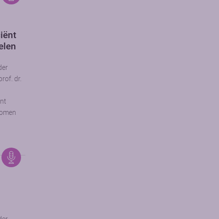
iënt
elen
der
rof. dr.
ënt
komen