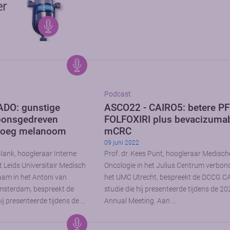
Podcast
DO: gunstige
ASCO22 - CAIRO5: betere P
ponsgedreven
FOLFOXIRI plus bevacizumab
 vroeg melanoom
mCRC
09 juni 2022
 Blank, hoogleraar Interne
Prof. dr. Kees Punt, hoogleraar Medisch
 Leids Universitair Medisch
Oncologie in het Julius Centrum verbo
am in het Antoni van
het UMC Utrecht, bespreekt de DCCG C
sterdam, bespreekt de
studie die hij presenteerde tijdens de 
j presenteerde tijdens de …
Annual Meeting. Aan …