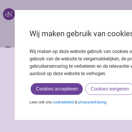
Over ons
Uitgeverij Jaap
Privacy statemen
Wij maken gebruik van cookie
Cookie statemen
Onze app
Richtlijnen
Wij maken op deze website gebruik van cookies 
gebruik van de website te vergemakkelijken, de pr
gebruikerservaring te verbeteren en de relevantie 
aanbod op deze website te verhogen.
Cookies accepteren
Cookies weigeren
Lees ook ons
cookiebeleid
&
privacyverklaring
.