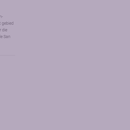
n-
t gebied
r die
de San