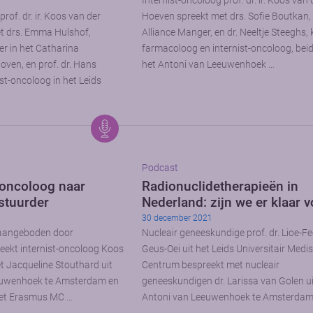
Internist-oncoloog prof. dr. ir. Koos van 
rof. dr. ir. Koos van der
Hoeven spreekt met drs. Sofie Boutkan, 
t drs. Emma Hulshof,
Alliance Manger, en dr. Neeltje Steeghs, 
r in het Catharina
farmacoloog en internist-oncoloog, beid
oven, en prof. dr. Hans
het Antoni van Leeuwenhoek …
st-oncoloog in het Leids
Podcast
-oncoloog naar
Radionuclidetherapieën in
stuurder
Nederland: zijn we er klaar 
30 december 2021
 aangeboden door
Nucleair geneeskundige prof. dr. Lioe-Fe
eekt internist-oncoloog Koos
Geus-Oei uit het Leids Universitair Medi
 Jacqueline Stouthard uit
Centrum bespreekt met nucleair
euwenhoek te Amsterdam en
geneeskundigen dr. Larissa van Golen ui
 het Erasmus MC …
Antoni van Leeuwenhoek te Amsterdam 