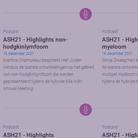
Podcast
Podcast
ASH21 - Highlights non-
ASH21 - Highl
hodgkinlymfoom
myeloom
16 december 2021
16 december 2021
Martine Chamuleau bespreekt met Jurjen
Sonja Zweegman be
Versluis de laatste ontwikkelingen op het gebied
de laatste ontwikk
van non-hodgkinlymfoom die werden
multipel myeloom 
gepresenteerd tijdens de hybride 63e ASH
tijdens de hybride
Annual Meeting.
Podcast
Podcast
ASH21 - Highlights
ASH21 - High