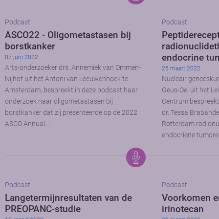
Podcast
Podcast
ASCO22 - Oligometastasen bij
Peptiderecep
borstkanker
radionuclidet
endocrine tu
07 juni 2022
Arts-onderzoeker drs. Annemiek van Ommen-
25 maart 2022
Nijhof uit het Antoni van Leeuwenhoek te
Nucleair geneeskund
Amsterdam, bespreekt in deze podcast haar
Geus-Oei uit het Le
onderzoek naar oligometastasen bij
Centrum bespreekt
borstkanker dat zij presenteerde op de 2022
dr. Tessa Brabande
ASCO Annual …
Rotterdam radionuc
endocriene tumore
Podcast
Podcast
Langetermijnresultaten van de
Voorkomen er
PREOPANC-studie
irinotecan