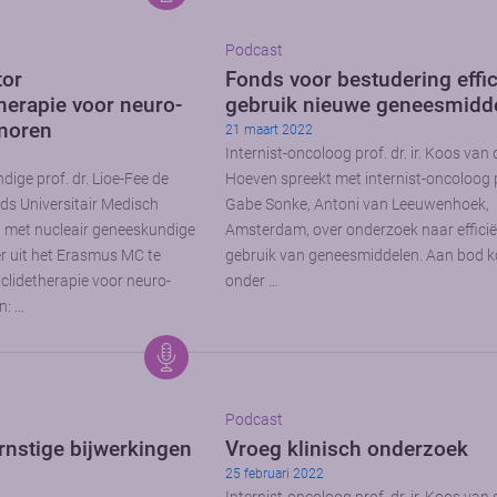
Podcast
tor
Fonds voor bestudering effic
herapie voor neuro-
gebruik nieuwe geneesmidd
moren
21 maart 2022
Internist-oncoloog prof. dr. ir. Koos van 
ige prof. dr. Lioe-Fee de
Hoeven spreekt met internist-oncoloog p
ids Universitair Medisch
Gabe Sonke, Antoni van Leeuwenhoek,
 met nucleair geneeskundige
Amsterdam, over onderzoek naar effici
r uit het Erasmus MC te
gebruik van geneesmiddelen. Aan bod 
lidetherapie voor neuro-
onder …
n: …
Podcast
nstige bijwerkingen
Vroeg klinisch onderzoek
25 februari 2022