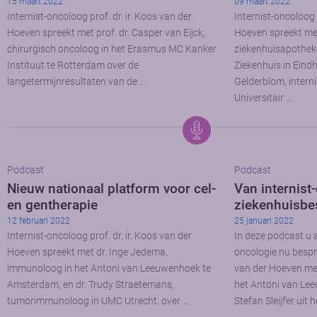
15 maart 2022
09 maart 2022
Internist-oncoloog prof. dr. ir. Koos van der
Internist-oncoloog p
Hoeven spreekt met prof. dr. Casper van Eijck,
Hoeven spreekt me
chirurgisch oncoloog in het Erasmus MC Kanker
ziekenhuisapotheke
Instituut te Rotterdam over de
Ziekenhuis in Eindh
langetermijnresultaten van de …
Gelderblom, interni
Universitair …
Podcast
Podcast
Nieuw nationaal platform voor cel-
Van internist
en gentherapie
ziekenhuisbe
12 februari 2022
25 januari 2022
Internist-oncoloog prof. dr. ir. Koos van der
In deze podcast u
Hoeven spreekt met dr. Inge Jedema,
oncologie.nu bespr
immunoloog in het Antoni van Leeuwenhoek te
van der Hoeven met
Amsterdam, en dr. Trudy Straetemans,
het Antoni van Le
tumorimmunoloog in UMC Utrecht, over …
Stefan Sleijfer uit