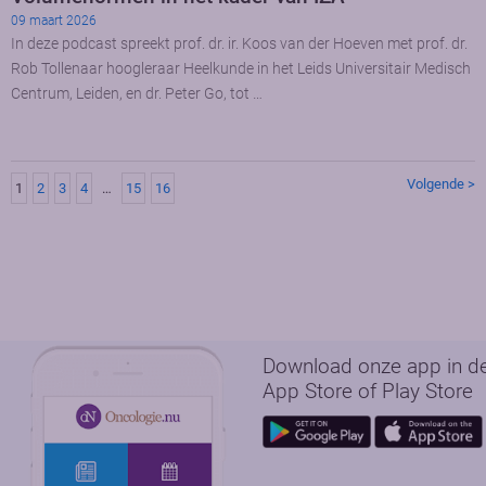
09 maart 2026
In deze podcast spreekt prof. dr. ir. Koos van der Hoeven met prof. dr.
Rob Tollenaar hoogleraar Heelkunde in het Leids Universitair Medisch
Centrum, Leiden, en dr. Peter Go, tot …
Volgende >
1
2
3
4
…
15
16
Download onze app in d
App Store of Play Store