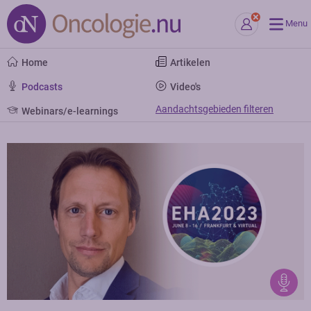
Menu
Home
Artikelen
Podcasts
Video's
Aandachtsgebieden filteren
Webinars/e-learnings