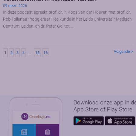
09 maart 2026
In deze podcast spreekt prof. dr. ir. Koos van der Hoeven met prof. dr.
Rob Tollenaar hoogleraar Heelkunde in het Leids Universitair Medisch
Centrum, Leiden, en dr. Peter Go, tot …
Volgende >
1
2
3
4
…
15
16
Download onze app in d
App Store of Play Store