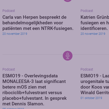
Podcast
Podcast
Carla van Herpen bespreekt de
Katrien Grün
behandelmogelijkheden voor
fusiegen en h
patiënten met een NTRK-fusiegen.
identificeren.
20 november 2019
20 november 2019
Podcast
Podcast
ESMO19 - Overlevingsdata
ESMO19 - Laa
MONALEESA-3 laat significant
urogenitale 
betere mOS zien met
door Koos va
ribociclib+fulvestrant versus
Winald Gerrit
placebo+fulvestant. In gesprek
01 oktober 2019
met Dennis Slamon.