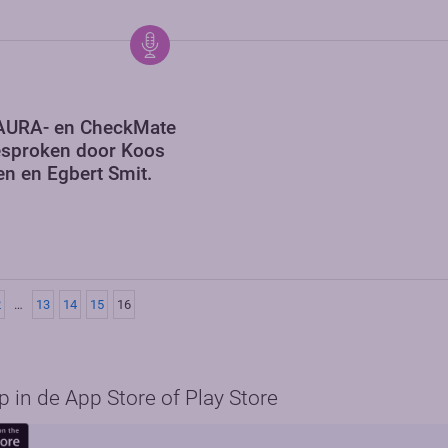
AURA- en CheckMate
esproken door Koos
n en Egbert Smit.
2
…
13
14
15
16
in de App Store of Play Store