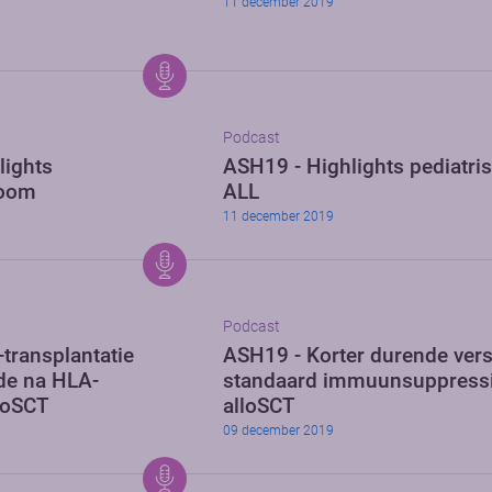
11 december 2019
Podcast
lights
ASH19 - Highlights pediatri
foom
ALL
11 december 2019
Podcast
transplantatie
ASH19 - Korter durende ver
de na HLA-
standaard immuunsuppress
loSCT
alloSCT
09 december 2019