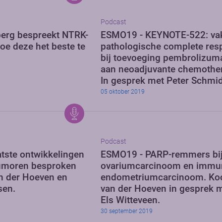
Podcast
berg bespreekt NTRK-
ESMO19 - KEYNOTE-522: va
oe deze het beste te
pathologische complete res
bij toevoeging pembrolizum
aan neoadjuvante chemother
In gesprek met Peter Schmid
05 oktober 2019
Podcast
tste ontwikkelingen
ESMO19 - PARP-remmers bi
tumoren besproken
ovariumcarcinoom en immun
n der Hoeven en
endometriumcarcinoom. Ko
sen.
van der Hoeven in gesprek 
Els Witteveen.
30 september 2019