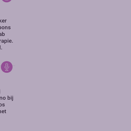
ker
pons
ab
apie.
.
j
o bij
os
met