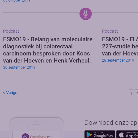
05 oktober 2019
Podcast
Podcast
ESMO19 - Belang van moleculaire
ESMO19 - FL
diagnostiek bij colorectaal
227-studie b
carcinoom besproken door Koos
van der Hoeve
van der Hoeven en Henk Verheul.
28 september 2019
30 september 2019
< Vorige
1
Download onze app 