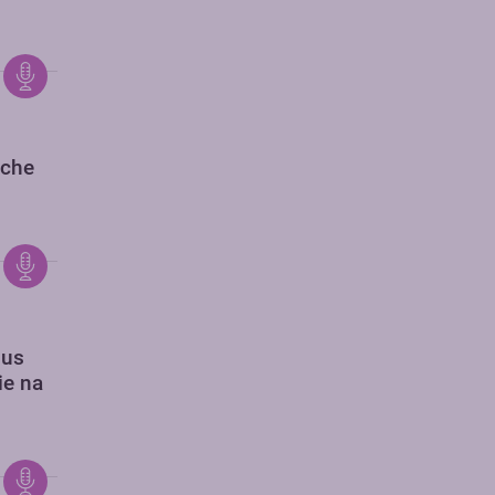
sche
sus
ie na