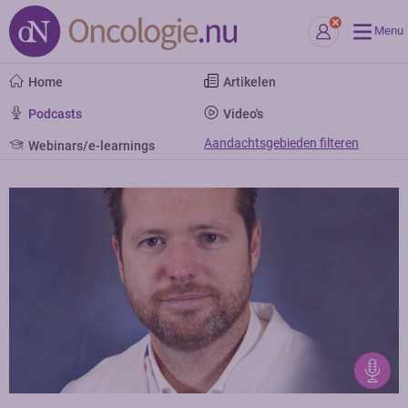
Menu
Home
Artikelen
Podcasts
Video's
Aandachtsgebieden filteren
Webinars/e-learnings