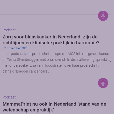
…
Podcast
Zorg voor blaaskanker in Nederland: zijn de
richtlijnen en klinische praktijk in harmonie?
02 november 2023
In de podcastserie proefschriften spreekt AIOS Interne geneeskunde
dr. Tessa Steenbruggen met promovendi. In deze aflevering spreekt zij
met onderzoeker Lisa van Hoogstraten over haar proefschrift,
getiteld “Bladder cancer care …
Podcast
MammaPrint nu ook in Nederland ‘stand van de
wetenschap en praktijk’