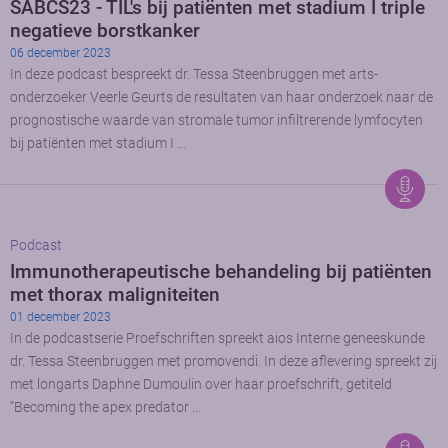
SABCS23 - TIL's bij patiënten met stadium I triple
negatieve borstkanker
06 december 2023
In deze podcast bespreekt dr. Tessa Steenbruggen met arts-
onderzoeker Veerle Geurts de resultaten van haar onderzoek naar de
prognostische waarde van stromale tumor infiltrerende lymfocyten
bij patiënten met stadium I …
Podcast
Immunotherapeutische behandeling bij patiënten
met thorax maligniteiten
01 december 2023
In de podcastserie Proefschriften spreekt aios Interne geneeskunde
dr. Tessa Steenbruggen met promovendi. In deze aflevering spreekt zij
met longarts Daphne Dumoulin over haar proefschrift, getiteld
“Becoming the apex predator …