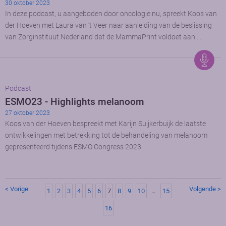
30 oktober 2023
In deze podcast, u aangeboden door oncologie.nu, spreekt Koos van
der Hoeven met Laura van ‘t Veer naar aanleiding van de beslissing
van Zorginstituut Nederland dat de MammaPrint voldoet aan …
Podcast
ESMO23 - Highlights melanoom
27 oktober 2023
Koos van der Hoeven bespreekt met Karijn Suijkerbuijk de laatste
ontwikkelingen met betrekking tot de behandeling van melanoom
gepresenteerd tijdens ESMO Congress 2023.
< Vorige
Volgende >
1
2
3
4
5
6
7
8
9
10
…
15
16