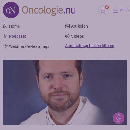
Menu
Home
Artikelen
Podcasts
Video's
Aandachtsgebieden filteren
Webinars/e-learnings