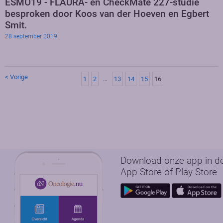
ESMO19 - FLAURA- en CheckMate 227-studie
besproken door Koos van der Hoeven en Egbert
Smit.
28 september 2019
< Vorige
1
2
…
13
14
15
16
Download onze app in d
App Store of Play Store