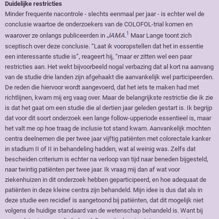
Duidelijke restricties
Minder frequente nacontrole - slechts eenmaal per jaar - is echter wel de
conclusie waartoe de onderzoekers van de COLOFOL-trial komen en
1
waarover ze onlangs publiceerden in
JAMA
.
Maar Lange toont zich
sceptisch over deze conclusie. “Laat ik vooropstellen dat het in essentie
een interessante studie is”, reageert hij, “maar er zitten wel een paar
restricties aan. Het wekt bijvoorbeeld nogal verbazing dat al kort na aanvang
van de studie drie landen zijn afgehaakt die aanvankelijk wel participeerden.
De reden die hiervoor wordt aangevoerd, dat het iets te maken had met
richtlijnen, kwam mij erg vaag over. Maar de belangrijkste restrictie die ik zie
is dat het gaat om een studie die al dertien jaar geleden gestart is. Ik begrijp
dat voor dit soort onderzoek een lange follow-upperiode essentieel is, maar
het valt me op hoe traag de inclusie tot stand kwam. Aanvankelijk mochten
centra deelnemen die per twee jaar vijftig patiënten met colorectale kanker
in stadium II of II in behandeling hadden, wat al weinig was. Zelfs dat
bescheiden criterium is echter na verloop van tijd naar beneden bijgesteld,
naar twintig patiënten per twee jaar. Ik vraag mij dan af wat voor
ziekenhuizen in dit onderzoek hebben geparticipeerd, en hoe adequaat de
patiënten in deze kleine centra zijn behandeld. Mijn idee is dus dat als in
deze studie een recidief is aangetoond bij patiënten, dat dit mogelijk niet
volgens de huidige standaard van de wetenschap behandeld is. Want bij