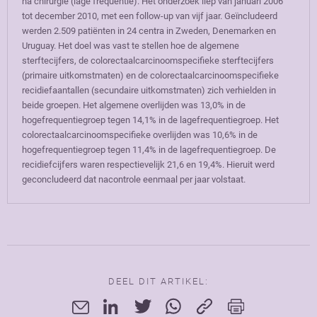
na chirurgie (lage frequentie). Het onderzoek liep van januari 2006
tot december 2010, met een follow-up van vijf jaar. Geïncludeerd
werden 2.509 patiënten in 24 centra in Zweden, Denemarken en
Uruguay. Het doel was vast te stellen hoe de algemene
sterftecijfers, de colorectaalcarcinoomspecifieke sterftecijfers
(primaire uitkomstmaten) en de colorectaalcarcinoomspecifieke
recidiefaantallen (secundaire uitkomstmaten) zich verhielden in
beide groepen. Het algemene overlijden was 13,0% in de
hogefrequentiegroep tegen 14,1% in de lagefrequentiegroep. Het
colorectaalcarcinoomspecifieke overlijden was 10,6% in de
hogefrequentiegroep tegen 11,4% in de lagefrequentiegroep. De
recidiefcijfers waren respectievelijk 21,6 en 19,4%. Hieruit werd
geconcludeerd dat nacontrole eenmaal per jaar volstaat.
DEEL DIT ARTIKEL: