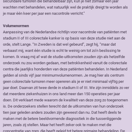
secundaire tumoren die behandelbaar zijn, kun je niet zomaar een jaar
wachten met behandelen, wat natuurlijk wel de praktijk dreigt te worden als
je maar één keer per jaar een nacontrole verricht.”
Volumenormen
Aanpassing van de Nederlandse richtlijn voor nacontrole van patiënten met
stadium II of III colorectale kanker is op basis van deze studie niet aan de
orde, stelt Lange. “In Zweden is dat wel gebeurd”, zegt hij, “maar dat
verbaast mij, want één studie is echt te weinig om tot zo’n beslissing te
komen. Ik vraag mij af wat de studie-uitkomsten zouden zijn als hetzelfde
onderzoek nu zou worden gedaan, met betrokkenheid vanuit de colorectale
centra die jaarlijks honderden van deze patiënten behandelen. In Nederland
gelden al sinds vijf jaar minimumvolumenormen. Je mag hier als centrum
geen colorectale tumoren meer opereren als je er niet minimaal vijftig per
jaar doet. Daarvan zit twee derde in stadium II of III. We zijn inmiddels zo ver
dat meerdere ziekenhuizen in ons land meer dan 150 operaties per jaar
doen. Dit verklaart mede waarom de kwaliteit van deze zorg zo toegenomen
is. De onderzoekers stellen terecht dat de uitkomsten van hun onderzoek
tien jaar geleden anders zouden zijn geweest dan nu. Dat heeft deels te
maken met de betere beeldvormende diagnostiek in die tussenliggende
jaren, zoals zij stellen. Maar het heeft zeker ook te maken met die
concentratie van zorg, die heeft geleid tot betere primaire behandeling. De