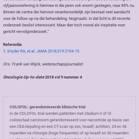
vijfjaarsoverleving is hiermee in die jaren ook enorm gestegen, naar 85% nu.
Binnen de centra die hiervoor verantwoordelijk zijn bestaat veel aandacht
voor de follow-up na die behandeling. Nogmaals: in dat licht is dit recente
onderzoek beslist interessant. Maar dan toch vooral als inspiratie voor
gericht vervolgonderzoek.”
Referentie
1.
Snyder RA, et.al. JAMA 2018;319:2104-15.
Drs. Frank van Wijck, wetenschapsjournalist
Oncologie Up-to-date
2018 vol 9 nummer 4
COLOFOL: gerandomiseerde klinische trial
In de COLOFOL-trial werden patiënten met stadium II of III
colorectaal carcinoom gerandomiseerd voor nacontrole op basis van
een CEA-bepaling en een CT-scan op zes, twaalf, achttien, 24 en 36
maanden na chirurgie (hoge frequentie) of op twaalf en 36 maanden