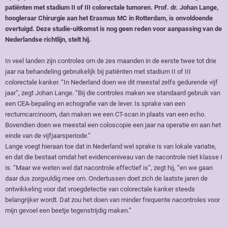
patiënten met stadium II of III colorectale tumoren. Prof. dr. Johan Lange,
hoogleraar Chirurgie aan het Erasmus MC in Rotterdam, is onvoldoende
overtuigd. Deze studie-uitkomst is nog geen reden voor aanpassing van de
Nederlandse richtlijn, stelt hij.
In veel landen zijn controles om de zes maanden in de eerste twee tot drie
jaar na behandeling gebruikelijk bij patiënten met stadium II of III
colorectale kanker. “In Nederland doen we dit meestal zelfs gedurende vijf
jaar”, zegt Johan Lange. “Bij die controles maken we standaard gebruik van
een CEA-bepaling en echografie van de lever. Is sprake van een
rectumcarcinoom, dan maken we een CT-scan in plaats van een echo.
Bovendien doen we meestal een coloscopie een jaar na operatie en aan het
einde van de vijfjaarsperiode.”
Lange voegt hieraan toe dat in Nederland wel sprake is van lokale variatie,
en dat die bestaat omdat het evidenceniveau van de nacontrole niet klasse I
is. “Maar we weten wel dat nacontrole effectief is”, zegt hij, “en we gaan
daar dus zorgvuldig mee om. Ondertussen doet zich de laatste jaren de
ontwikkeling voor dat vroegdetectie van colorectale kanker steeds
belangrijker wordt. Dat zou het doen van minder frequente nacontroles voor
mijn gevoel een beetje tegenstrijdig maken.”