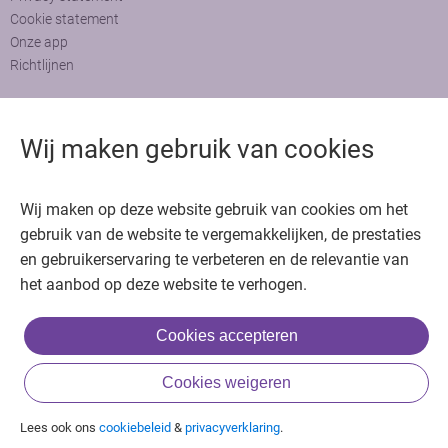
Cookie statement
Onze app
Richtlijnen
Contact
Wij maken gebruik van cookies
Adviesraad
Colofon
Adverteren
Bedankt voor het bezoeken van Oncologie.nu
Wij maken op deze website gebruik van cookies om het
gebruik van de website te vergemakkelijken, de prestaties
Krijg gratis toegang in 30 seconden of log in om verder te gaan
en gebruikerservaring te verbeteren en de relevantie van
het aanbod op deze website te verhogen.
Copyright © 2026. Uitgeverij Jaap. Alle rechten voorbehouden.
Cookies accepteren
of
Cookies weigeren
Inloggen met BIG & achternaam
Inloggen met een account
Lees ook ons
cookiebeleid
&
privacyverklaring
.