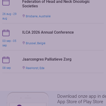
Federation of Head and Neck Oncologic
Societies
26 aug - 29
Brisbane, Australië
aug
ILCA 2026 Annual Conference
03 sep - 05
Brussel, België
sep
Jaarcongres Palliatieve Zorg
ReeHorst, Ede
08 sep
Download onze app in d
App Store of Play Store