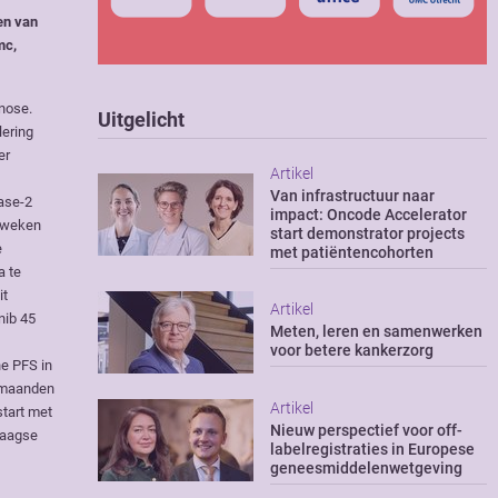
en van
mc,
nose.
Uitgelicht
lering
er
Artikel
Van infrastructuur naar
fase-2
impact: Oncode Accelerator
r weken
start demonstrator projects
e
met patiëntencohorten
a te
it
Artikel
nib 45
Meten, leren en samenwerken
voor betere kankerzorg
ne PFS in
6 maanden
Artikel
tart met
Nieuw perspectief voor off-
daagse
labelregistraties in Europese
geneesmiddelenwetgeving