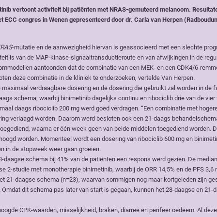
nib vertoont activiteit bij patiënten met NRAS-gemuteerd melanoom. Resultat
het ECC congres in Wenen gepresenteerd door dr. Carla van Herpen (Radboudu
RAS
-mutatie en de aanwezigheid hiervan is geassocieerd met een slechte prog
teit is van de MAP-kinase-signaaltransductieroute en van afwijkingen in de regu
ommodellen aantoonden dat de combinatie van een MEK- en een CDK4/6-remm
loten deze combinatie in de kliniek te onderzoeken, vertelde Van Herpen.
 maximaal verdraagbare dosering en de dosering die gebruikt zal worden in de 
aags schema, waarbij binimetinib dagelijks continu en ribociclib drie van de vie
maal daags ribociclib 200 mg werd goed verdragen. “Een combinatie met hoger
osering verlaagd worden. Daarom werd besloten ook een 21-daags behandelschem
toegediend, waarna er één week geen van beide middelen toegediend worden. D
erhoogd worden. Momenteel wordt een dosering van ribociclib 600 mg en binimeti
gen in de stopweek weer gaan groeien.
het 28-daagse schema bij 41% van de patiënten een respons werd gezien. De media
ase 2-studie met monotherapie binimetinib, waarbij de ORR 14,5% en de PFS 3,
 het 21-daagse schema (n=23), waarvan sommigen nog maar kortgeleden zijn ges
 Omdat dit schema pas later van start is gegaan, kunnen het 28-daagse en 21-
oogde CPK-waarden, misselijkheid, braken, diarree en perifeer oedeem. Al deze