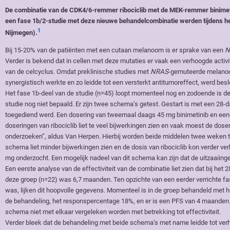
De combinatie van de CDK4/6-remmer ribociclib met de MEK-remmer binimeti
een fase 1b/2-studie met deze nieuwe behandelcombinatie werden tijdens 
1
Nijmegen).
Bij 15-20% van de patiënten met een cutaan melanoom is er sprake van een
N
Verder is bekend dat in cellen met deze mutaties er vaak een verhoogde activi
van de celcyclus. Omdat preklinische studies met
NRAS
-gemuteerde melano
synergistisch werkte en zo leidde tot een versterkt antitumoreffect, werd bes
Het fase 1b-deel van de studie (n=45) loopt momenteel nog en zodoende is de
studie nog niet bepaald. Er zijn twee schema’s getest. Gestart is met een 28-d
toegediend werd. Een dosering van tweemaal daags 45 mg binimetinib en een
doseringen van ribociclib liet te veel bijwerkingen zien en vaak moest de d
onderzoeken”, aldus Van Herpen. Hierbij worden beide middelen twee weken 
schema liet minder bijwerkingen zien en de dosis van ribociclib kon verder v
mg onderzocht. Een mogelijk nadeel van dit schema kan zijn dat de uitzaaiin
Een eerste analyse van de effectiviteit van de combinatie liet zien dat bij 
deze groep (n=22) was 6,7 maanden. Ten opzichte van een eerder verrichte f
was, lijken dit hoopvolle gegevens. Momenteel is in de groep behandeld met
de behandeling, het responspercentage 18%, en er is een PFS van 4 maanden.
schema niet met elkaar vergeleken worden met betrekking tot effectiviteit.
Verder bleek dat de behandeling met beide schema’s met name leidde tot verh