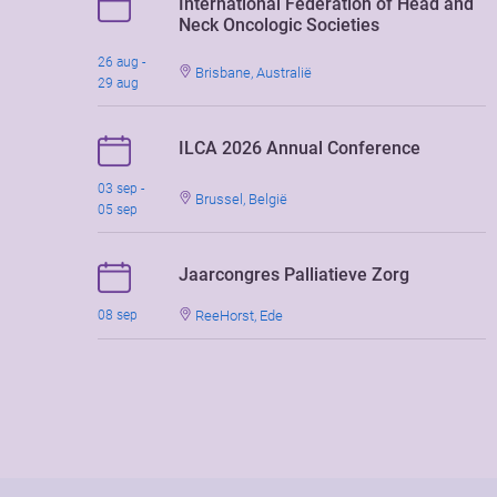
International Federation of Head and
Neck Oncologic Societies
26 aug -
Brisbane, Australië
29 aug
ILCA 2026 Annual Conference
03 sep -
Brussel, België
05 sep
Jaarcongres Palliatieve Zorg
ReeHorst, Ede
08 sep