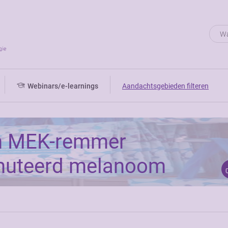
Webinars/e-learnings
Aandachtsgebieden filteren
en MEK-remmer
emuteerd melanoom