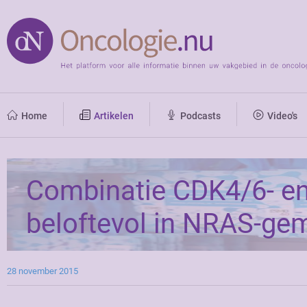
Home
Artikelen
Podcasts
Video's
Combinatie CDK4/6- 
beloftevol in NRAS-g
28 november 2015