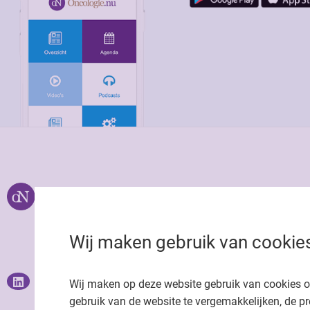
Over ons
Uitgeverij Jaap
Privacy statemen
Wij maken gebruik van cookie
Cookie statemen
Onze app
Richtlijnen
Wij maken op deze website gebruik van cookies 
gebruik van de website te vergemakkelijken, de pr