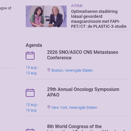
Artikel
agse of
Optimaliseren stadiëring
lokaal gevorderd
maagcarcinoom met FAPI-
PET/CT: de PLASTIC-3-studie
Agenda
2026 SNO/ASCO CNS Metastases
Conference
13 aug -
Boston, Verenigde Staten
15 aug
29th Annual Oncology Symposium
APAO
13 aug -
New York, Verenigde Staten
16 aug
8th World Congress of the