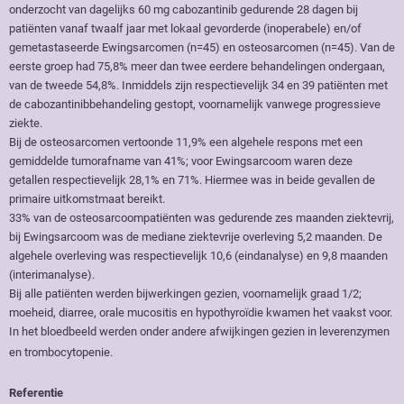
onderzocht van dagelijks 60 mg cabozantinib gedurende 28 dagen bij
patiënten vanaf twaalf jaar met lokaal gevorderde (inoperabele) en/of
gemetastaseerde Ewingsarcomen (n=45) en osteosarcomen (n=45). Van de
eerste groep had 75,8% meer dan twee eerdere behandelingen ondergaan,
van de tweede 54,8%. Inmiddels zijn respectievelijk 34 en 39 patiënten met
de cabozantinibbehandeling gestopt, voornamelijk vanwege progressieve
ziekte.
Bij de osteosarcomen vertoonde 11,9% een algehele respons met een
gemiddelde tumorafname van 41%; voor Ewingsarcoom waren deze
getallen respectievelijk 28,1% en 71%. Hiermee was in beide gevallen de
primaire uitkomstmaat bereikt.
33% van de osteosarcoompatiënten was gedurende zes maanden ziektevrij,
bij Ewingsarcoom was de mediane ziektevrije overleving 5,2 maanden. De
algehele overleving was respectievelijk 10,6 (eindanalyse) en 9,8 maanden
(interimanalyse).
Bij alle patiënten werden bijwerkingen gezien, voornamelijk graad 1/2;
moeheid, diarree, orale mucositis en hypothyroïdie kwamen het vaakst voor.
In het bloedbeeld werden onder andere afwijkingen gezien in leverenzymen
en trombocytopenie.
Referentie