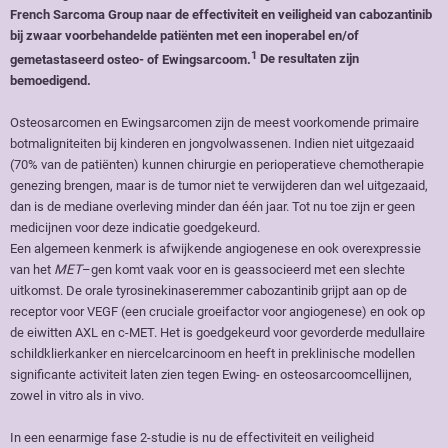
French Sarcoma Group naar de effectiviteit en veiligheid van cabozantinib
bij zwaar voorbehandelde patiënten met een inoperabel en/of
1
gemetastaseerd osteo- of Ewingsarcoom.
De resultaten zijn
bemoedigend.
Osteosarcomen en Ewingsarcomen zijn de meest voorkomende primaire
botmaligniteiten bij kinderen en jongvolwassenen. Indien niet uitgezaaid
(70% van de patiënten) kunnen chirurgie en perioperatieve chemotherapie
genezing brengen, maar is de tumor niet te verwijderen dan wel uitgezaaid,
dan is de mediane overleving minder dan één jaar. Tot nu toe zijn er geen
medicijnen voor deze indicatie goedgekeurd.
Een algemeen kenmerk is afwijkende angiogenese en ook overexpressie
van het
MET
–gen komt vaak voor en is geassocieerd met een slechte
uitkomst. De orale tyrosinekinaseremmer cabozantinib grijpt aan op de
receptor voor VEGF (een cruciale groeifactor voor angiogenese) en ook op
de eiwitten AXL en c-MET. Het is goedgekeurd voor gevorderde medullaire
schildklierkanker en niercelcarcinoom en heeft in preklinische modellen
significante activiteit laten zien tegen Ewing- en osteosarcoomcellijnen,
zowel in vitro als in vivo.
In een eenarmige fase 2-studie is nu de effectiviteit en veiligheid