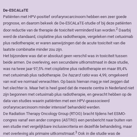
De-ESCALaTE
Patiënten met HPV-positief orofarynxcarcinoom hebben een zeer goede
prognose, en daarom bekeek de De-ESCALaTE-studie of bij deze patiënten
2
door reductie van de therapie de toxiciteit verminderd kan worden.
Daarbij
werd de standaard, cisplatine plus radiotherapie, vergeleken met cetuximab
plus radiotherapie; er waren aanwijzingen dat de acute toxiciteit van die
laatste combinatie minder zou zijn.
Het bijzondere was dat er absoluut geen verschil was in toxiciteit tussen
beide armen. De overleving, een secundaire uitkomstmaat in deze studie,
was na twee jaar 97,5% met cisplatine plus radiotherapie en maar 89,4%
met cetuximab plus radiotherapie. De
hazard ratio
was 4,99, omgekeerd
van wat we normaal verwachten. Op basis hiervan mag je niet zeggen dat
het slechter is. Maar het is heel goed dat de meeste centra in Nederland niet
zijn begonnen met cetuximab plus radiotherapie, en gewacht hebben op de
data van studies waarin patiënten met een HPV-geassocieerd
orofarynxcarcinoom minder intensief behandeld werden.
De Radiation Therapy Oncology Group (RTOG) bracht tijdens het ESMO-
congres vanaf een ander congres (ASTRO) een persbericht naar buiten van
een studie met vergelijkbare inclusiecriteria en dezelfde behandeling, maar
3
met overleving als primaire uitkomstmaat.
Ook in die studie was de