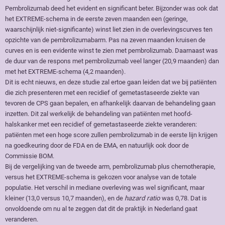
Pembrolizumab deed het evident en significant beter. Bijzonder was ook dat
het EXTREME-schema in de eerste zeven maanden een (geringe,
waarschijnlijk niet-significante) winst liet zien in de overlevingscurves ten
opzichte van de pembrolizumabarm. Pas na zeven maanden kruisen de
curves en is een evidente winst te zien met pembrolizumab. Daarnaast was
de duur van de respons met pembrolizumab veel langer (20,9 maanden) dan
met het EXTREME-schema (4,2 maanden).
Dit is echt nieuws, en deze studie zal ertoe gaan leiden dat we bij patiënten
die zich presenteren met een recidief of gemetastaseerde ziekte van
tevoren de CPS gaan bepalen, en afhankelijk daarvan de behandeling gaan
inzetten. Dit zal werkelijk de behandeling van patiënten met hoofd-
halskanker met een recidief of gemetastaseerde ziekte veranderen:
patiënten met een hoge score zullen pembrolizumab in de eerste lijn krijgen
na goedkeuring door de FDA en de EMA, en natuurlijk ook door de
Commissie BOM.
Bij de vergelijking van de tweede arm, pembrolizumab plus chemotherapie,
versus het EXTREME-schema is gekozen voor analyse van de totale
populatie. Het verschil in mediane overleving was wel significant, maar
kleiner (13,0 versus 10,7 maanden), en de
hazard ratio
was 0,78. Dat is
onvoldoende om nu al te zeggen dat dit de praktijk in Nederland gaat
veranderen.