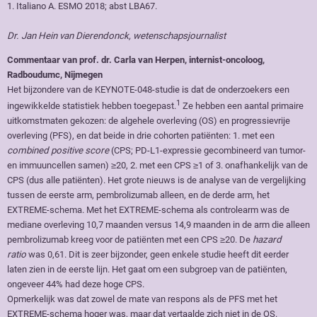
1. Italiano A. ESMO 2018; abst LBA67.
Dr. Jan Hein van Dierendonck, wetenschapsjournalist
Commentaar van prof. dr. Carla van Herpen, internist-oncoloog,
Radboudumc, Nijmegen
Het bijzondere van de KEYNOTE-048-studie is dat de onderzoekers een
1
ingewikkelde statistiek hebben toegepast.
Ze hebben een aantal primaire
uitkomstmaten gekozen: de algehele overleving (OS) en progressievrije
overleving (PFS), en dat beide in drie cohorten patiënten: 1. met een
combined positive score
(CPS; PD-L1-expressie gecombineerd van tumor-
en immuuncellen samen) ≥20, 2. met een CPS ≥1 of 3. onafhankelijk van de
CPS (dus alle patiënten). Het grote nieuws is de analyse van de vergelijking
tussen de eerste arm, pembrolizumab alleen, en de derde arm, het
EXTREME-schema. Met het EXTREME-schema als controlearm was de
mediane overleving 10,7 maanden versus 14,9 maanden in de arm die alleen
pembrolizumab kreeg voor de patiënten met een CPS ≥20. De
hazard
ratio
was 0,61. Dit is zeer bijzonder, geen enkele studie heeft dit eerder
laten zien in de eerste lijn. Het gaat om een subgroep van de patiënten,
ongeveer 44% had deze hoge CPS.
Opmerkelijk was dat zowel de mate van respons als de PFS met het
EXTREME-schema hoger was, maar dat vertaalde zich niet in de OS.