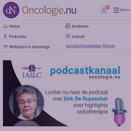
Menu
Home
Artikelen
Podcasts
Video's
Aandachtsgebieden filteren
Webinars/e-learnings