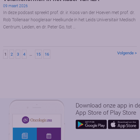
09 maart 2026
In deze podcast spreekt prof. dr. ir. Koos van der Hoeven met prof. dr.
Rob Tollenaar hoogleraar Heelkunde in het Leids Universitair Medisch
Centrum, Leiden, en dr. Peter Go, tot …
Volgende >
1
2
3
4
…
15
16
Download onze app in d
App Store of Play Store