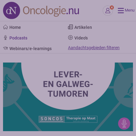
Menu
Home
Artikelen
Podcasts
Video's
Aandachtsgebieden filteren
Webinars/e-learnings