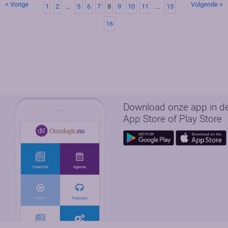
< Vorige
Volgende >
1
2
…
5
6
7
8
9
10
11
…
15
16
Download onze app in d
App Store of Play Store