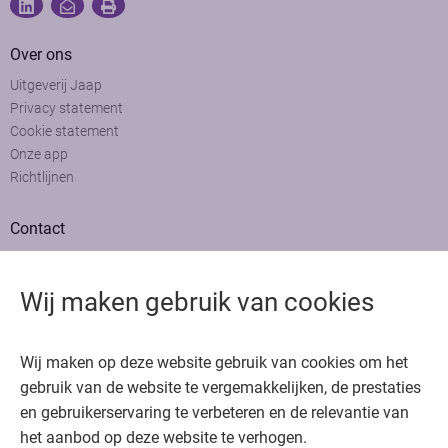
Over ons
Uitgeverij Jaap
Privacy statement
Cookie statement
Onze app
Richtlijnen
Contact
Adviesraad
Colofon
Wij maken gebruik van cookies
Adverteren
Bedankt voor het bezoeken van Oncologie.nu
Wij maken op deze website gebruik van cookies om het
Krijg gratis toegang in 30 seconden of log in om verder te gaan
gebruik van de website te vergemakkelijken, de prestaties
en gebruikerservaring te verbeteren en de relevantie van
Copyright © 2026. Uitgeverij Jaap. Alle rechten voorbehouden.
het aanbod op deze website te verhogen.