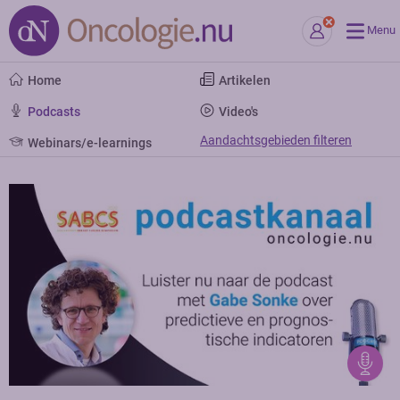
Menu
Home
Artikelen
Podcasts
Video's
Aandachtsgebieden filteren
Webinars/e-learnings