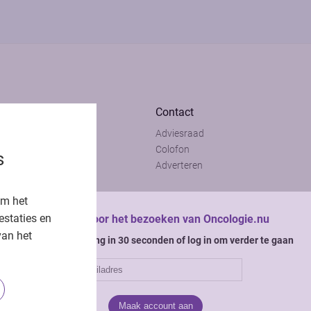
Contact
Adviesraad
t
Colofon
s
t
Adverteren
om het
estaties en
Bedankt voor het bezoeken van Oncologie.nu
van het
Krijg gratis toegang in 30 seconden of log in om verder te gaan