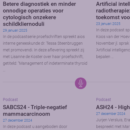
Betere diagnostiek en minder
Artificial inte
onnodige operaties voor
radiotherapie
cytologisch onzekere
toekomst voo
schildkliernoduli
23 januari 2025
In deze podcast sp
29 januari 2025
In de podcastserie proefschriften spreekt aios
Koos van der Hoeve
interne geneeskunde dr. Tessa Steenbruggen
November jl. sprak hi
met promovendi. In deze aflevering spreekt zij
‘Artificial intellig
met Lisanne de Koster over haar proefschrift,
bepalen …
getiteld: “Management of indeterminate thyroid
…
Podcast
Podcast
SABCS24 - Triple-negatief
ASH24 - High
mammacarcinoom
27 december 2024
Jurjen Versluis, E
27 december 2024
In deze podcast u aangeboden door
bespreekt met Mar