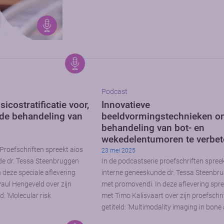
Podcast
sicostratificatie voor,
Innovatieve
 de behandeling van
beeldvormingstechnieken o
behandeling van bot- en
wekedelentumoren te verbet
Proefschriften spreekt aios
23 mei 2025
de dr. Tessa Steenbruggen
In de podcastserie proefschriften spree
 deze speciale aflevering
interne geneeskunde dr. Tessa Steenbr
 Paul Hengeveld over zijn
met promovendi. In deze aflevering spree
ld: ‘Molecular risk
met Timo Kalisvaart over zijn proefschri
getiteld: ‘Multimodality imaging in bone