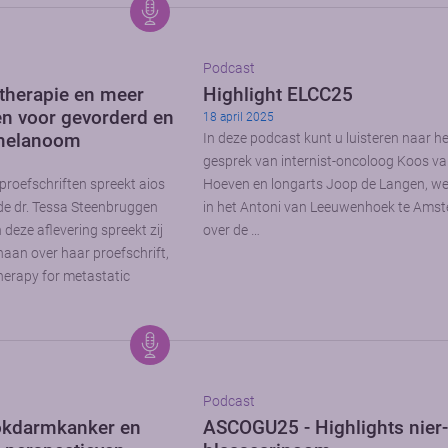
Podcast
therapie en meer
Highlight ELCC25
en voor gevorderd en
18 april 2025
 melanoom
In deze podcast kunt u luisteren naar h
gesprek van internist-oncoloog Koos va
proefschriften spreekt aios
Hoeven en longarts Joop de Langen, 
de dr. Tessa Steenbruggen
in het Antoni van Leeuwenhoek te Ams
deze aflevering spreekt zij
over de …
haan over haar proefschrift,
herapy for metastatic
Podcast
okdarmkanker en
ASCOGU25 - Highlights nier-