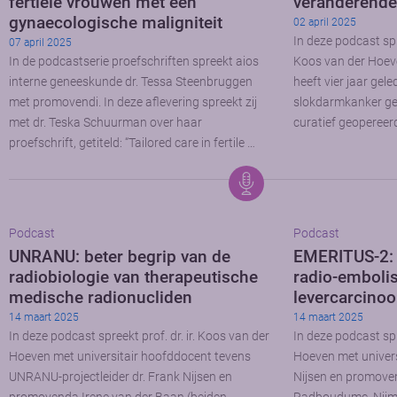
fertiele vrouwen met een
veranderende
gynaecologische maligniteit
02 april 2025
In deze podcast sp
07 april 2025
In de podcastserie proefschriften spreekt aios
Koos van der Hoev
interne geneeskunde dr. Tessa Steenbruggen
heeft vier jaar gel
met promovendi. In deze aflevering spreekt zij
slokdarmkanker gek
met dr. Teska Schuurman over haar
curatief geopereer
proefschrift, getiteld: “Tailored care in fertile …
Podcast
Podcast
UNRANU: beter begrip van de
EMERITUS-2: 
radiobiologie van therapeutische
radio-embolisa
medische radionucliden
levercarcino
14 maart 2025
14 maart 2025
In deze podcast spreekt prof. dr. ir. Koos van der
In deze podcast spr
Hoeven met universitair hoofddocent tevens
Hoeven met univers
UNRANU-projectleider dr. Frank Nijsen en
Nijsen en promoven