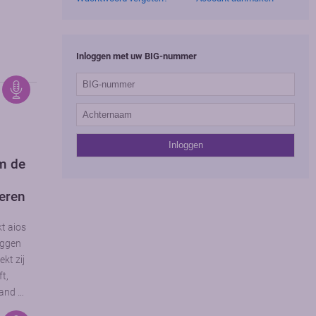
Inloggen met uw BIG-nummer
m de
eren
kt aios
uggen
kt zij
ft,
 and …