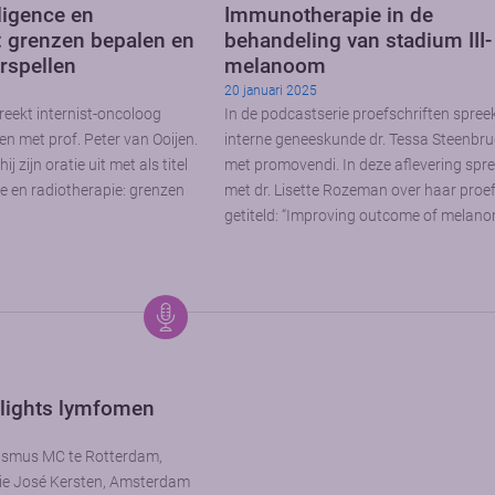
lligence en
Immunotherapie in de
: grenzen bepalen en
behandeling van stadium III- 
rspellen
melanoom
20 januari 2025
reekt internist-oncoloog
In de podcastserie proefschriften spree
n met prof. Peter van Ooijen.
interne geneeskunde dr. Tessa Steenbr
j zijn oratie uit met als titel
met promovendi. In deze aflevering spree
ence en radiotherapie: grenzen
met dr. Lisette Rozeman over haar proef
getiteld: “Improving outcome of melan
lights lymfomen
rasmus MC te Rotterdam,
ie José Kersten, Amsterdam