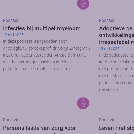
Podcast
Podcast
Infecties bij multipel myeloom
Adoptieve cel
ontwikkeling
19 mei 2025
irresectabel
In deze podcast, aangeboden door
oncologie.nu, spreekt prof. dr. Sonja Zweegman
13 mei 2025
met drs. Febe Smits (beiden Amsterdam UMC)
In de podcastserie 
over het verhoogde risico op infecties bij
interne geneeskun
patiënten met een multipel myeloom …
met promovendi. In 
met dr. Maartje Ro
getiteld: “Immunot
melanoma …
Podcast
Podcast
Personalisatie van zorg voor
Leven met sl