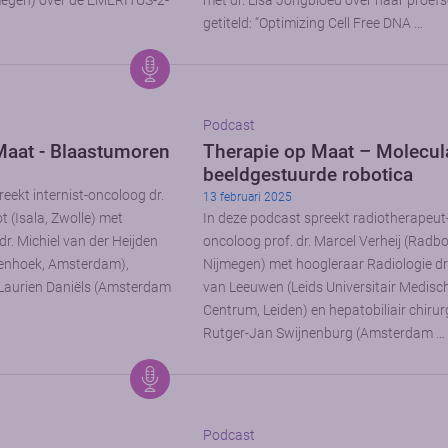
egen) over de EMERITUS-2-
met dr. Lisa Jongbloed over haar proefsc
getiteld: “Optimizing Cell Free DNA …
Podcast
Maat - Blaastumoren
Therapie op Maat – Molecul
beeldgestuurde robotica
eekt internist-oncoloog dr.
13 februari 2025
 (Isala, Zwolle) met
In deze podcast spreekt radiotherapeut
dr. Michiel van der Heijden
oncoloog prof. dr. Marcel Verheij (Rad
enhoek, Amsterdam),
Nijmegen) met hoogleraar Radiologie dr.
 Laurien Daniëls (Amsterdam
van Leeuwen (Leids Universitair Medisc
Centrum, Leiden) en hepatobiliair chirurg
Rutger-Jan Swijnenburg (Amsterdam …
Podcast