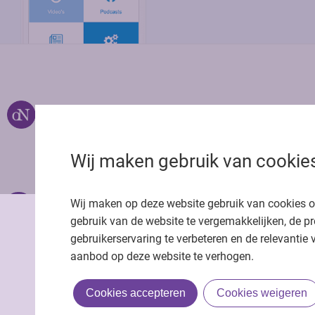
Over ons
Uitgeverij Jaap
Privacy statemen
Wij maken gebruik van cookie
Cookie statemen
Onze app
Richtlijnen
Wij maken op deze website gebruik van cookies 
gebruik van de website te vergemakkelijken, de pr
gebruikerservaring te verbeteren en de relevantie 
aanbod op deze website te verhogen.
Cookies accepteren
Cookies weigeren