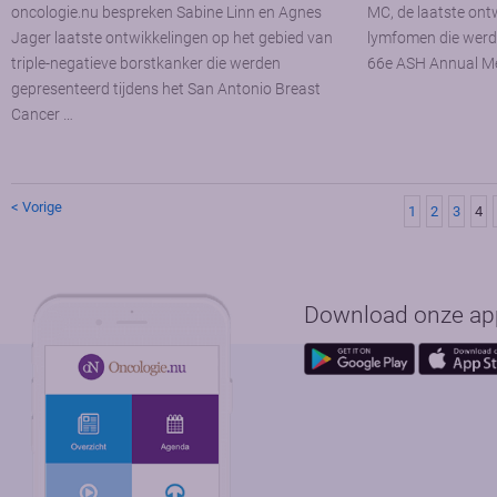
oncologie.nu bespreken Sabine Linn en Agnes
MC, de laatste ont
Jager laatste ontwikkelingen op het gebied van
lymfomen die werde
triple-negatieve borstkanker die werden
66e ASH Annual Me
gepresenteerd tijdens het San Antonio Breast
Cancer …
< Vorige
1
2
3
4
Download onze app 