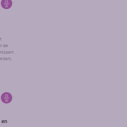
et
n der
werkzaam
terdam,
 en