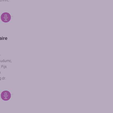
hrift,
aire
-
boudumc,
 Fijs
h
 dr.