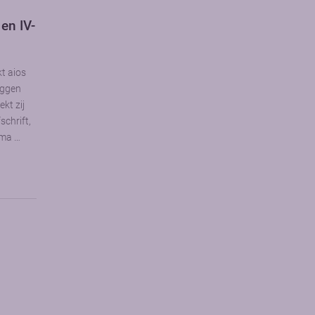
en IV-
kt aios
uggen
kt zij
schrift,
oma …