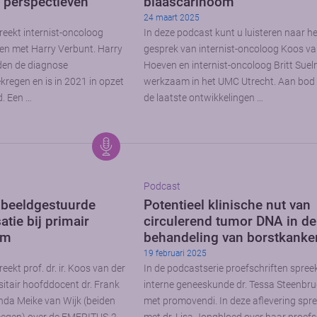
 perspectieven
blaascarinoom
24 maart 2025
reekt internist-oncoloog
In deze podcast kunt u luisteren naar h
en met Harry Verbunt. Harry
gesprek van internist-oncoloog Koos va
eden de diagnose
Hoeven en internist-oncoloog Britt Sue
regen en is in 2021 in opzet
werkzaam in het UMC Utrecht. Aan bo
d. Een …
de laatste ontwikkelingen …
Podcast
beeldgestuurde
Potentieel klinische nut van
tie bij primair
circulerend tumor DNA in de
om
behandeling van borstkanke
19 februari 2025
eekt prof. dr. ir. Koos van der
In de podcastserie proefschriften spree
itair hoofddocent dr. Frank
interne geneeskunde dr. Tessa Steenbr
da Meike van Wijk (beiden
met promovendi. In deze aflevering spree