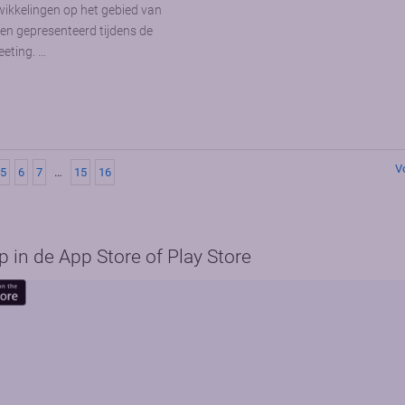
wikkelingen op het gebied van
n gepresenteerd tijdens de
eting. …
V
5
6
7
…
15
16
in de App Store of Play Store