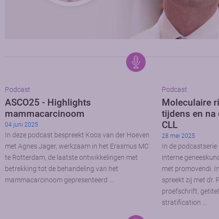
Podcast
Podcast
ASCO25 - Highlights
Moleculaire ri
mammacarcinoom
tijdens en na
CLL
04 juni 2025
In deze podcast bespreekt Koos van der Hoeven
28 mei 2025
met Agnes Jager, werkzaam in het Erasmus MC
In de podcastserie 
te Rotterdam, de laatste ontwikkelingen met
interne geneeskun
betrekking tot de behandeling van het
met promovendi. In
mammacarcinoom gepresenteerd …
spreekt zij met dr.
proefschrift, getite
stratification …