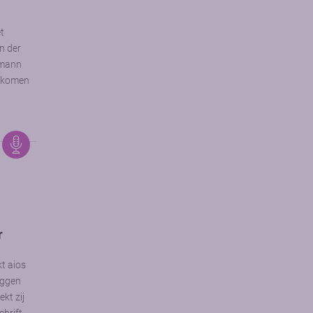
et
n der
lmann
d komen
r
kt aios
uggen
kt zij