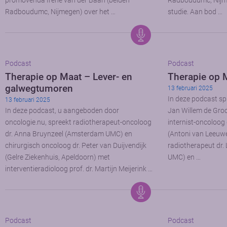
promovenda Irene van der Baan (beiden
Radboudumc, Nijm
Radboudumc, Nijmegen) over het …
studie. Aan bod …
Podcast
Podcast
Therapie op Maat – Lever- en
Therapie op 
galwegtumoren
13 februari 2025
In deze podcast spr
13 februari 2025
In deze podcast, u aangeboden door
Jan Willem de Groot
oncologie.nu, spreekt radiotherapeut-oncoloog
internist-oncoloog 
dr. Anna Bruynzeel (Amsterdam UMC) en
(Antoni van Leeuw
chirurgisch oncoloog dr. Peter van Duijvendijk
radiotherapeut dr.
(Gelre Ziekenhuis, Apeldoorn) met
UMC) en …
interventieradioloog prof. dr. Martijn Meijerink …
Podcast
Podcast