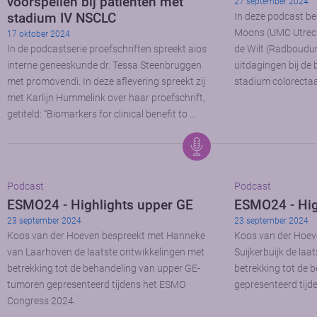
voorspellen bij patiënten met
27 september 2024
stadium IV NSCLC
In deze podcast be
Moons (UMC Utrecht
17 oktober 2024
In de podcastserie proefschriften spreekt aios
de Wilt (Radboudu
interne geneeskunde dr. Tessa Steenbruggen
uitdagingen bij de
met promovendi. In deze aflevering spreekt zij
stadium colorecta
met Karlijn Hummelink over haar proefschrift,
getiteld: “Biomarkers for clinical benefit to …
Podcast
Podcast
ESMO24 - Highlights upper GE
ESMO24 - Hi
23 september 2024
23 september 2024
Koos van der Hoeven bespreekt met Hanneke
Koos van der Hoev
van Laarhoven de laatste ontwikkelingen met
Suijkerbuijk de laa
betrekking tot de behandeling van upper GE-
betrekking tot de
tumoren gepresenteerd tijdens het ESMO
gepresenteerd tij
Congress 2024.