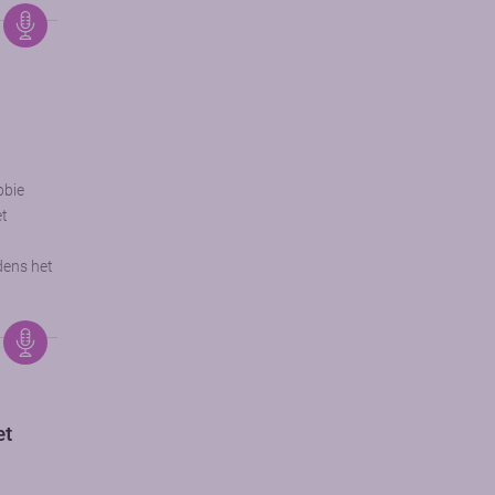
bbie
et
dens het
et