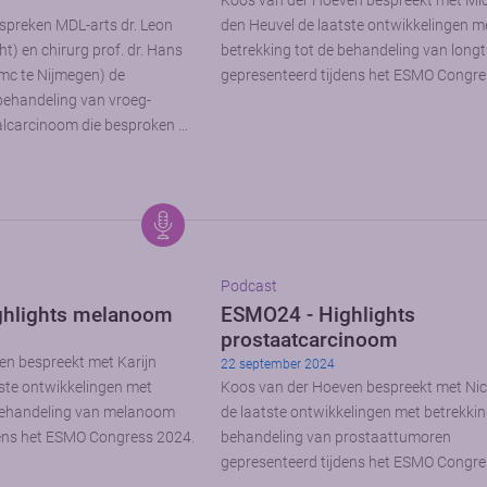
Koos van der Hoeven bespreekt met Mi
spreken MDL-arts dr. Leon
den Heuvel de laatste ontwikkelingen m
) en chirurg prof. dr. Hans
betrekking tot de behandeling van lon
mc te Nijmegen) de
gepresenteerd tijdens het ESMO Congre
 behandeling van vroeg-
alcarcinoom die besproken …
Podcast
ghlights melanoom
ESMO24 - Highlights
prostaatcarcinoom
en bespreekt met Karijn
22 september 2024
tste ontwikkelingen met
Koos van der Hoeven bespreekt met Nic
 behandeling van melanoom
de laatste ontwikkelingen met betrekkin
dens het ESMO Congress 2024.
behandeling van prostaattumoren
gepresenteerd tijdens het ESMO Congre