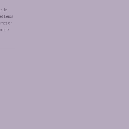
ee de
et Leids
 met dr.
ndige