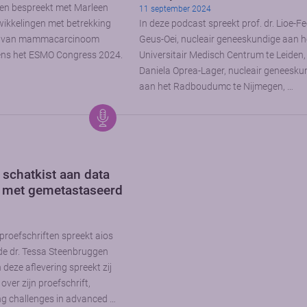
en bespreekt met Marleen
11 september 2024
wikkelingen met betrekking
In deze podcast spreekt prof. dr. Lioe-F
ng van mammacarcinoom
Geus-Oei, nucleair geneeskundige aan h
dens het ESMO Congress 2024.
Universitair Medisch Centrum te Leiden,
Daniela Oprea-Lager, nucleair geneesku
aan het Radboudumc te Nijmegen, …
schatkist aan data
n met gemetastaseerd
proefschriften spreekt aios
de dr. Tessa Steenbruggen
deze aflevering spreekt zij
over zijn proefschrift,
ng challenges in advanced …