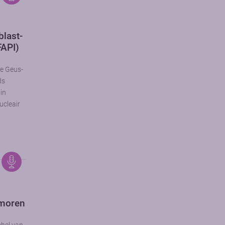
blast-
FAPI)
de Geus-
ds
 in
ucleair
umoren