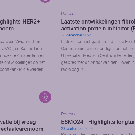
Podcast
ghlights HER2+
Laatste ontwikkelingen fibro
noom
activation protein inhibitor (
16 december 2024
spreken Vivianne Tjan-
In deze podcast gaat prof. dr. Lioe-Fee 
t UMC+, en Sabine Linn,
Oei, nucleair geneeskundige aan het Lei
enhoek te Amsterdam en
Universitair Medisch Centrum te Leiden,
te ontwikkelingen op het
gesprek met dr. Andor van den Hoven, n
borstkanker die werden
radioloog in …
Podcast
atie bij vroeg-
ESMO24 - Highlights longt
rectaalcarcinoom
23 september 2024