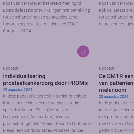
Koos van der Hoeven bespreekt met Ingrid
Koos van der Hoev
Boere de laatste ontwikkelingen met betrekking
Kok de laatste ont
tot de behandeling van gynaecologische
tot de behandeli
tumoren gepresenteerd tijdens het ESMO
gepresenteerd tij
Congress 2024.
Podcast
Podcast
Individualisering
De DMTR een 
prostaatkankerzorg door PROM’s
van patiënte
melanoom
29 augustus 2024
In deze podcast bespreekt internist-oncoloog
22 augustus 2024
Koos van der Hoeven met verpleegkundig
In de podcastserie 
specialist Corinne Tillier (Antoni van
interne geneeskun
Leeuwenhoek, Amsterdam) over haar
met promovendi. In 
proefschrift getiteld “Patient Reported Outcome
met Olivier van Not 
Measures to Individualized Prostate Cancer …
getiteld “Overcomi