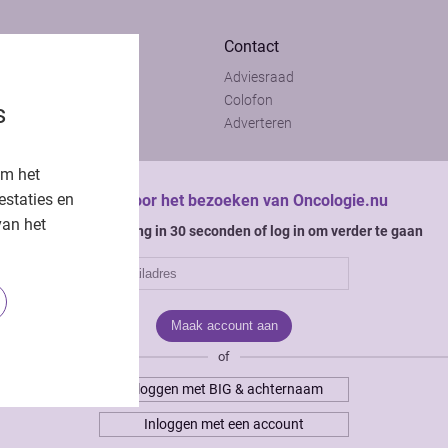
Contact
Adviesraad
t
Colofon
s
t
Adverteren
om het
estaties en
Bedankt voor het bezoeken van Oncologie.nu
van het
Krijg gratis toegang in 30 seconden of log in om verder te gaan
of
Inloggen met BIG & achternaam
Inloggen met een account