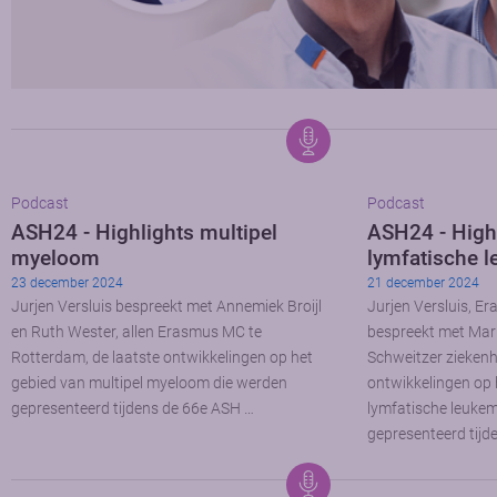
Podcast
Podcast
ASH24 - Highlights multipel
ASH24 - High
myeloom
lymfatische l
23 december 2024
21 december 2024
Jurjen Versluis bespreekt met Annemiek Broijl
Jurjen Versluis, E
en Ruth Wester, allen Erasmus MC te
bespreekt met Mark
Rotterdam, de laatste ontwikkelingen op het
Schweitzer ziekenhu
gebied van multipel myeloom die werden
ontwikkelingen op 
gepresenteerd tijdens de 66e ASH …
lymfatische leukem
gepresenteerd tijd