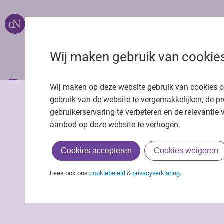
Over ons
Uitgeverij Jaap
Privacy statemen
Wij maken gebruik van cookie
Cookie statemen
Onze app
Richtlijnen
Wij maken op deze website gebruik van cookies 
gebruik van de website te vergemakkelijken, de pr
gebruikerservaring te verbeteren en de relevantie 
aanbod op deze website te verhogen.
Cookies accepteren
Cookies weigeren
Lees ook ons
cookiebeleid
&
privacyverklaring
.