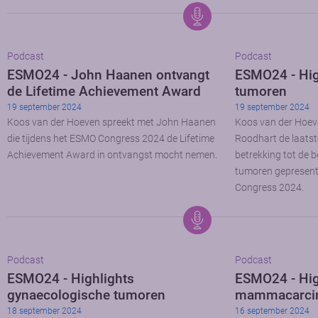
Podcast
Podcast
ESMO24 - John Haanen ontvangt
ESMO24 - High
de Lifetime Achievement Award
tumoren
19 september 2024
19 september 2024
Koos van der Hoeven spreekt met John Haanen
Koos van der Hoev
die tijdens het ESMO Congress 2024 de Lifetime
Roodhart de laatst
Achievement Award in ontvangst mocht nemen.
betrekking tot de 
tumoren gepresent
Congress 2024.
Podcast
Podcast
ESMO24 - Highlights
ESMO24 - Hig
gynaecologische tumoren
mammacarci
18 september 2024
16 september 2024