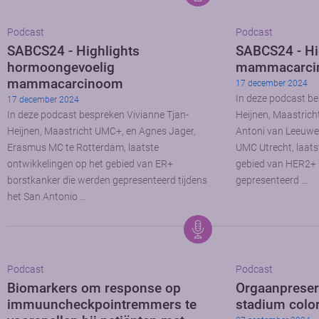
Podcast
Podcast
SABCS24 - Highlights
SABCS24 - Hi
hormoongevoelig
mammacarci
mammacarcinoom
17 december 2024
In deze podcast be
17 december 2024
In deze podcast bespreken Vivianne Tjan-
Heijnen, Maastrich
Heijnen, Maastricht UMC+, en Agnes Jager,
Antoni van Leeuw
Erasmus MC te Rotterdam, laatste
UMC Utrecht, laats
ontwikkelingen op het gebied van ER+
gebied van HER2+ 
borstkanker die werden gepresenteerd tijdens
gepresenteerd …
het San Antonio …
Podcast
Podcast
Biomarkers om response op
Orgaanpreserv
immuuncheckpointremmers te
stadium colo