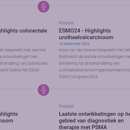
Podcast
lights colorectale
ESMO24 - Highlights
urotheelcelcarcinoom
18 september 2024
en bespreekt met Jeanine
Koos van der Hoeven bespreekt met De
e ontwikkelingen met
Robbrecht de laatste ontwikkelingen m
behandeling van colorectale
betrekking tot de behandeling van
eerd tijdens het ESMO
urotheelcelcarcinoom gepresenteerd tij
ESMO Congress 2024.
Podcast
hlights
Laatste ontwikkelingen op h
noom
gebied van diagnostiek en
therapie met PSMA