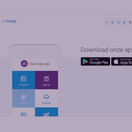
< Vorige
1
2
3
4
5
Download onze app 