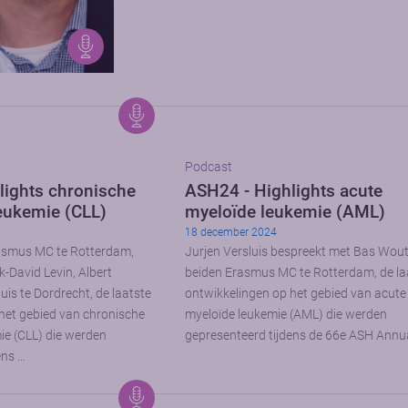
Podcast
lights chronische
ASH24 - Highlights acute
eukemie (CLL)
myeloïde leukemie (AML)
18 december 2024
rasmus MC te Rotterdam,
Jurjen Versluis bespreekt met Bas Wout
-David Levin, Albert
beiden Erasmus MC te Rotterdam, de la
is te Dordrecht, de laatste
ontwikkelingen op het gebied van acute
het gebied van chronische
myeloïde leukemie (AML) die werden
ie (CLL) die werden
gepresenteerd tijdens de 66e ASH Annu
ens …