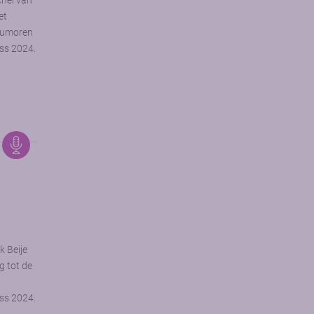
chel van
et
gtumoren
ss 2024.
k Beije
g tot de
ss 2024.