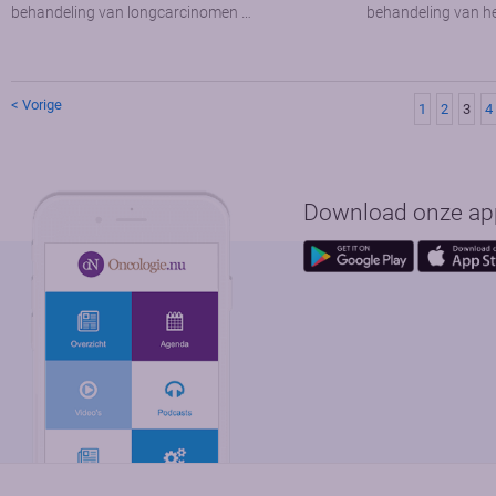
behandeling van longcarcinomen …
behandeling van h
< Vorige
1
2
3
4
Download onze app 