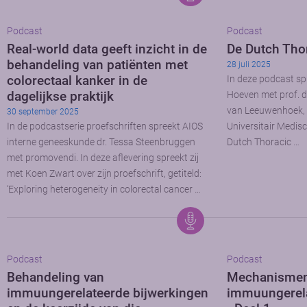
Podcast
Podcast
Real-world data geeft inzicht in de
De Dutch Tho
behandeling van patiënten met
28 juli 2025
colorectaal kanker in de
In deze podcast spr
dagelijkse praktijk
Hoeven met prof. d
van Leeuwenhoek,
30 september 2025
In de podcastserie proefschriften spreekt AIOS
Universitair Medis
interne geneeskunde dr. Tessa Steenbruggen
Dutch Thoracic …
met promovendi. In deze aflevering spreekt zij
met Koen Zwart over zijn proefschrift, getiteld:
‘Exploring heterogeneity in colorectal cancer …
Podcast
Podcast
Behandeling van
Mechanismen
immuungerelateerde bijwerkingen
immuungerela