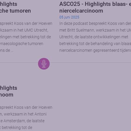
hlights
ASCO25 - Highlights blaas- 
che tumoren
niercelcarcinoom
05 juni 2025
espreekt Koos van der Hoeven
In deze podcast bespreekt Koos van de
rkzaam in het UMC Utrecht,
met Britt Suelmann, werkzaam in het 
elingen met betrekking tot de
Utrecht, de laatste ontwikkelingen met
ynaecologische tumoren
betrekking tot de behandeling van blaas
ens de …
niercelcarcinomen gepresenteerd tijden
hlights
inoom
espreekt Koos van der Hoeven
, werkzaam in het Antoni
e Amsterdam, de laatste
 betrekking tot de