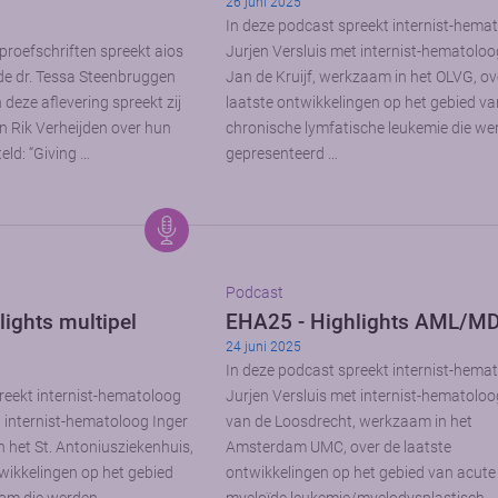
26 juni 2025
In deze podcast spreekt internist-hema
proefschriften spreekt aios
Jurjen Versluis met internist-hematoloo
de dr. Tessa Steenbruggen
Jan de Kruijf, werkzaam in het OLVG, ov
deze aflevering spreekt zij
laatste ontwikkelingen op het gebied v
n Rik Verheijden over hun
chronische lymfatische leukemie die we
eld: “Giving …
gepresenteerd …
Podcast
ights multipel
EHA25 - Highlights AML/M
24 juni 2025
In deze podcast spreekt internist-hema
reekt internist-hematoloog
Jurjen Versluis met internist-hematoloo
t internist-hematoloog Inger
van de Loosdrecht, werkzaam in het
n het St. Antoniusziekenhuis,
Amsterdam UMC, over de laatste
twikkelingen op het gebied
ontwikkelingen op het gebied van acute