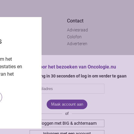
Contact
Adviesraad
t
Colofon
s
t
Adverteren
om het
estaties en
Bedankt voor het bezoeken van Oncologie.nu
van het
Krijg gratis toegang in 30 seconden of log in om verder te gaan
of
Inloggen met BIG & achternaam
Inloggen met een account