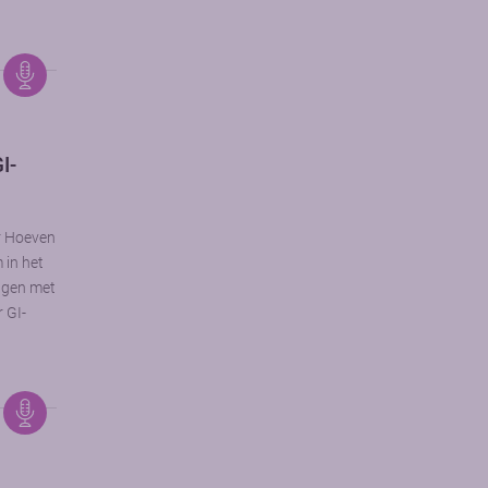
I-
r Hoeven
in het
ngen met
 GI-