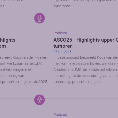
oom die werden
myeloïde leukemie/myelodysplastisch
ens …
syndroom …
Podcast
hlights
ASCO25 - Highlights upper G
oom
tumoren
07 juni 2025
espreekt Koos van der Hoeven
In deze podcast bespreekt Koos van de
art, werkzaam in het UMC
met Hanneke van Laarhoven, werkzaam 
e ontwikkelingen met
Amsterdam UMC, de laatste ontwikkeli
behandeling van
betrekking tot de behandeling van upper
epresenteerd tijdens de 2025
tumoren gepresenteerd tijdens …
Podcast