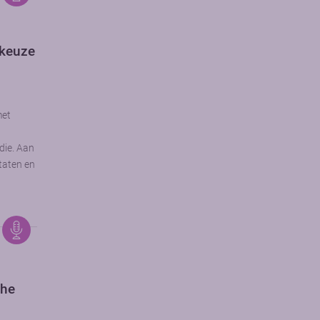
lkeuze
met
die. Aan
taten en
che