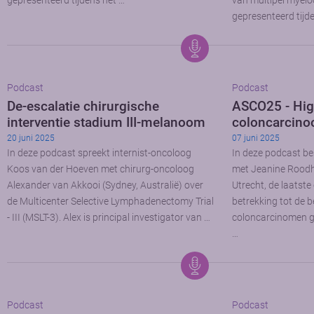
gepresenteerd tijdens het …
van multipel myel
gepresenteerd tijd
Podcast
Podcast
De-escalatie chirurgische
ASCO25 - Hig
interventie stadium III-melanoom
coloncarcin
20 juni 2025
07 juni 2025
In deze podcast spreekt internist-oncoloog
In deze podcast b
Koos van der Hoeven met chirurg-oncoloog
met Jeanine Roodh
Alexander van Akkooi (Sydney, Australië) over
Utrecht, de laatst
de Multicenter Selective Lymphadenectomy Trial
betrekking tot de 
- III (MSLT-3). Alex is principal investigator van …
coloncarcinomen g
…
Podcast
Podcast