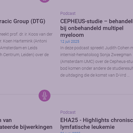
Podcast
racic Group (DTG)
CEPHEUS-studie – behande
bij onbehandeld multipel
myeloom
eekt prof. dr. ir. Koos van der
r. Koen Hartemink (Antoni
12 juli 2025
 Amsterdam en Leids
In deze podcast spreekt Judith Cohen 
ch Centrum, Leiden) over de
internist-hematoloog Sonja Zweegman
(Amsterdam UMC) over de Cepheus-stu
bod komen onder andere de studieresul
de uitdaging die de komst van D-Vrd …
Podcast
 van
EHA25 - Highlights chronis
teerde bijwerkingen
lymfatische leukemie