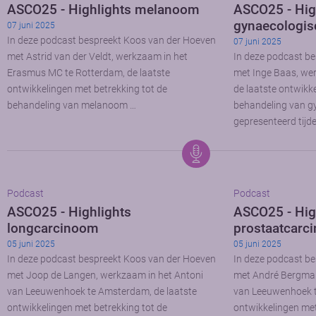
ASCO25 - Highlights melanoom
ASCO25 - Hig
gynaecologis
07 juni 2025
In deze podcast bespreekt Koos van der Hoeven
07 juni 2025
met Astrid van der Veldt, werkzaam in het
In deze podcast b
Erasmus MC te Rotterdam, de laatste
met Inge Baas, we
ontwikkelingen met betrekking tot de
de laatste ontwikk
behandeling van melanoom …
behandeling van g
gepresenteerd tijd
Podcast
Podcast
ASCO25 - Highlights
ASCO25 - Hig
longcarcinoom
prostaatcarc
05 juni 2025
05 juni 2025
In deze podcast bespreekt Koos van der Hoeven
In deze podcast b
met Joop de Langen, werkzaam in het Antoni
met André Bergman
van Leeuwenhoek te Amsterdam, de laatste
van Leeuwenhoek t
ontwikkelingen met betrekking tot de
ontwikkelingen met