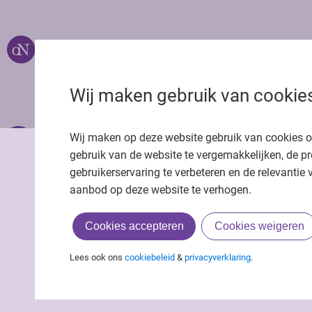
Over ons
Uitgeverij Jaap
Privacy statemen
Wij maken gebruik van cookie
Cookie statemen
Onze app
Richtlijnen
Wij maken op deze website gebruik van cookies 
gebruik van de website te vergemakkelijken, de pr
gebruikerservaring te verbeteren en de relevantie 
aanbod op deze website te verhogen.
Cookies accepteren
Cookies weigeren
Lees ook ons
cookiebeleid
&
privacyverklaring
.