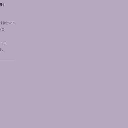
en
r Hoeven
UMC
- en
s …