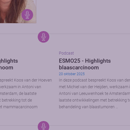
Podcast
hlights
ESMO25 - Highlights
noom
blaascarcinoom
20 oktober 2025
espreekt Koos van der Hoeven
In deze podcast bespreekt Koos van de
werkzaam in Antoni van
met Michiel van der Heijden, werkzaam 
sterdam, de laatste
Antoni van Leeuwenhoek te Amsterdam
 betrekking tot de
laatste ontwikkelingen met betrekking t
het mammacarcinoom
behandeling van blaastumoren …