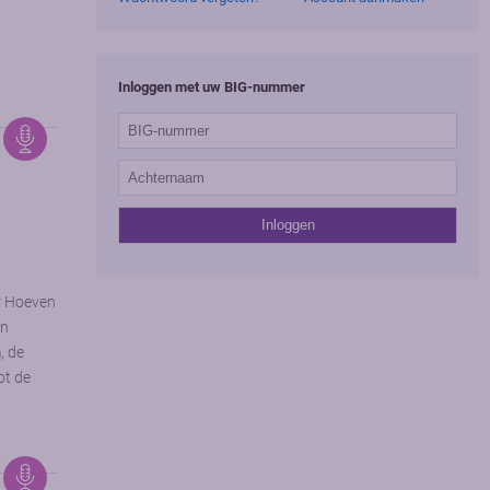
Inloggen met uw BIG-nummer
r Hoeven
in
, de
ot de