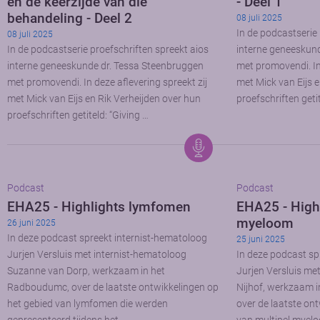
en de keerzijde van die
- Deel 1
behandeling - Deel 2
08 juli 2025
In de podcastserie 
08 juli 2025
In de podcastserie proefschriften spreekt aios
interne geneeskun
interne geneeskunde dr. Tessa Steenbruggen
met promovendi. In 
met promovendi. In deze aflevering spreekt zij
met Mick van Eijs e
met Mick van Eijs en Rik Verheijden over hun
proefschriften getit
proefschriften getiteld: “Giving …
Podcast
Podcast
EHA25 - Highlights lymfomen
EHA25 - Highl
myeloom
26 juni 2025
In deze podcast spreekt internist-hematoloog
25 juni 2025
Jurjen Versluis met internist-hematoloog
In deze podcast sp
Suzanne van Dorp, werkzaam in het
Jurjen Versluis me
Radboudumc, over de laatste ontwikkelingen op
Nijhof, werkzaam i
het gebied van lymfomen die werden
over de laatste on