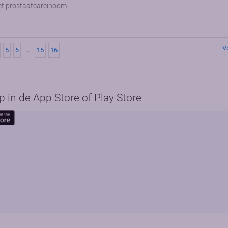
et prostaatcarcinoom …
V
5
6
…
15
16
in de App Store of Play Store