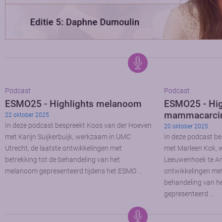
Podcast
Podcast
ESMO25 - Highlights melanoom
ESMO25 - Hig
mammacarci
22 oktober 2025
In deze podcast bespreekt Koos van der Hoeven
20 oktober 2025
met Karijn Suijkerbuijk, werkzaam in UMC
In deze podcast b
Utrecht, de laatste ontwikkelingen met
met Marleen Kok, 
betrekking tot de behandeling van het
Leeuwenhoek te Am
melanoom gepresenteerd tijdens het ESMO …
ontwikkelingen met
behandeling van 
gepresenteerd …