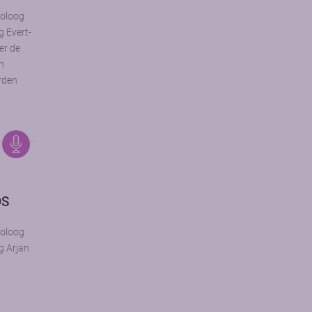
toloog
g Evert-
er de
an
rden
DS
toloog
g Arjan