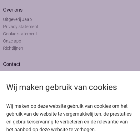
Over ons
Uitgeverij Jaap
Privacy statement
Cookie statement
Onze app
Richtlijnen
Contact
Adviesraad
Colofon
Wij maken gebruik van cookies
Adverteren
Bedankt voor het bezoeken van Oncologie.nu
Wij maken op deze website gebruik van cookies om het
Krijg gratis toegang in 30 seconden of log in om verder te gaan
gebruik van de website te vergemakkelijken, de prestaties
en gebruikerservaring te verbeteren en de relevantie van
Copyright © 2026. Uitgeverij Jaap. Alle rechten voorbehouden.
het aanbod op deze website te verhogen.