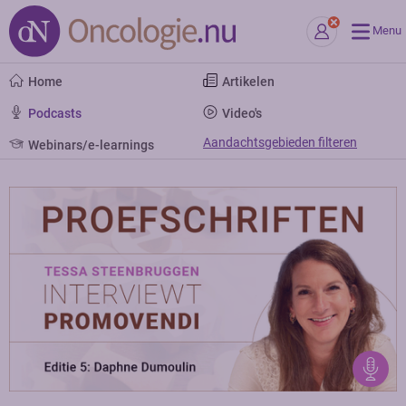
Menu
Home
Artikelen
Podcasts
Video's
Aandachtsgebieden filteren
Webinars/e-learnings