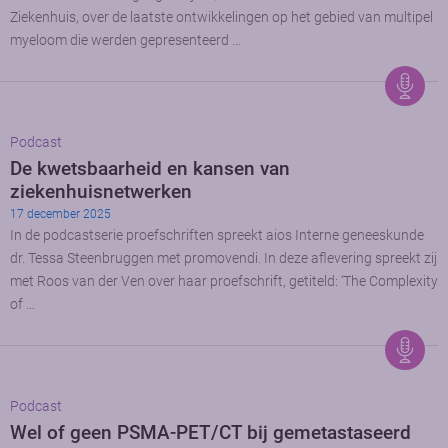
Ziekenhuis, over de laatste ontwikkelingen op het gebied van multipel
myeloom die werden gepresenteerd …
Podcast
De kwetsbaarheid en kansen van
ziekenhuisnetwerken
17 december 2025
In de podcastserie proefschriften spreekt aios Interne geneeskunde
dr. Tessa Steenbruggen met promovendi. In deze aflevering spreekt zij
met Roos van der Ven over haar proefschrift, getiteld: ‘The Complexity
of …
Podcast
Wel of geen PSMA-PET/CT bij gemetastaseerd