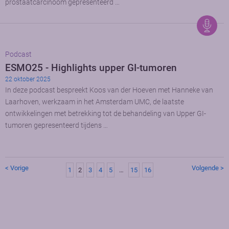
prostaatcarcinoom gepresenteerd …
Podcast
ESMO25 - Highlights upper GI-tumoren
22 oktober 2025
In deze podcast bespreekt Koos van der Hoeven met Hanneke van
Laarhoven, werkzaam in het Amsterdam UMC, de laatste
ontwikkelingen met betrekking tot de behandeling van Upper GI-
tumoren gepresenteerd tijdens …
< Vorige
Volgende >
1
2
3
4
5
…
15
16