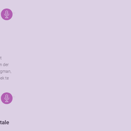
et
n der
rgman,
ek te
tale