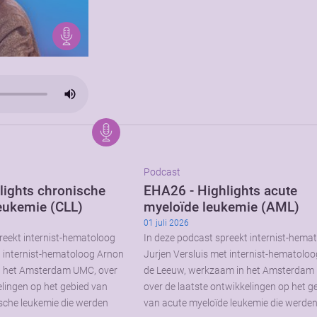
Podcast
lights chronische
EHA26 - Highlights acute
eukemie (CLL)
myeloïde leukemie (AML)
01 juli 2026
reekt internist-hematoloog
In deze podcast spreekt internist-hema
t internist-hematoloog Arnon
Jurjen Versluis met internist-hematolo
n het Amsterdam UMC, over
de Leeuw, werkzaam in het Amsterdam
elingen op het gebied van
over de laatste ontwikkelingen op het g
sche leukemie die werden
van acute myeloïde leukemie die werde