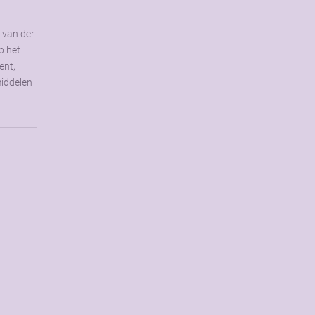
s van der
p het
ent,
middelen