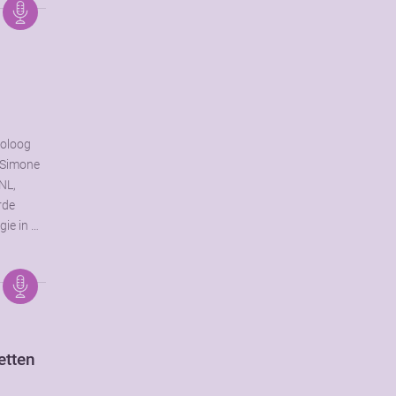
toloog
. Simone
NL,
rde
gie in …
etten