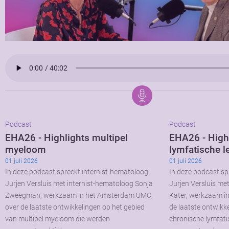
Podcast
Podcast
EHA26 - Highlights multipel
EHA26 - High
myeloom
lymfatische l
01 juli 2026
01 juli 2026
In deze podcast spreekt internist-hematoloog
In deze podcast sp
Jurjen Versluis met internist-hematoloog Sonja
Jurjen Versluis me
Zweegman, werkzaam in het Amsterdam UMC,
Kater, werkzaam i
over de laatste ontwikkelingen op het gebied
de laatste ontwikk
van multipel myeloom die werden
chronische lymfati