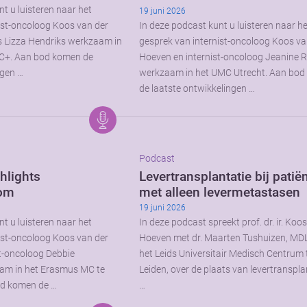
t u luisteren naar het
19 juni 2026
ist-oncoloog Koos van der
In deze podcast kunt u luisteren naar h
s Lizza Hendriks werkzaam in
gesprek van internist-oncoloog Koos va
C+. Aan bod komen de
Hoeven en internist-oncoloog Jeanine 
ngen …
werkzaam in het UMC Utrecht. Aan bo
de laatste ontwikkelingen …
Podcast
hlights
Levertransplantatie bij patië
oom
met alleen levermetastasen
19 juni 2026
t u luisteren naar het
In deze podcast spreekt prof. dr. ir. Koo
ist-oncoloog Koos van der
Hoeven met dr. Maarten Tushuizen, MDL
t-oncoloog Debbie
het Leids Universitair Medisch Centrum 
am in het Erasmus MC te
Leiden, over de plaats van levertransplan
d komen de …
…