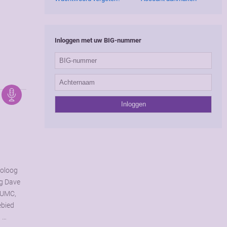
Inloggen met uw BIG-nummer
toloog
og Dave
 UMC,
ebied
n …