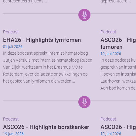
gepresenteerd tijdens …
gepresenteerd …
Podcast
Podcast
EHA26 - Highlights lymfomen
ASCO26 - High
tumoren
01 juli 2026
In deze podcast spreekt internist-hematoloog
19 juni 2026
Jurjen Versluis met internist-hematoloog Ruben
In deze podcast kun
Van Dijck, werkzaam in het Erasmus MC te
gesprek van intern
Rotterdam, over de laatste ontwikkelingen op
Hoeven en interni
het gebied van lymfomen die werden …
Laarhoven, werkz
Aan bod komen de 
Podcast
Podcast
ASCO26 - Highlights borstkanker
ASCO26 - Hig
19 juni 2026
19 juni 2026