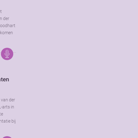
et
n der
Roodhart
d komen
nten
s van der
-arts in
te
tatie bij