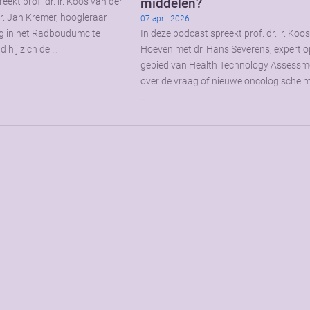
middelen?
eekt prof. dr. ir. Koos van der
r. Jan Kremer, hoogleraar
07 april 2026
g in het Radboudumc te
In deze podcast spreekt prof. dr. ir. Koo
d hij zich de …
Hoeven met dr. Hans Severens, expert o
gebied van Health Technology Assessm
over de vraag of nieuwe oncologische 
…