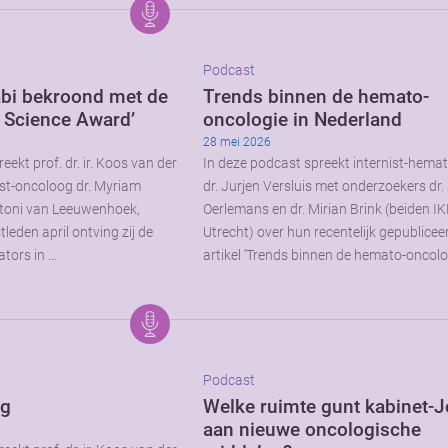
Podcast
bi bekroond met de
Trends binnen de hemato-
n Science Award’
oncologie in Nederland
28 mei 2026
eekt prof. dr. ir. Koos van der
In deze podcast spreekt internist-hema
st-oncoloog dr. Myriam
dr. Jurjen Versluis met onderzoekers dr
ntoni van Leeuwenhoek,
Oerlemans en dr. Mirian Brink (beiden IK
eden april ontving zij de
Utrecht) over hun recentelijk gepublicee
ators in …
artikel ‘Trends binnen de hemato-oncolo
Podcast
rg
Welke ruimte gunt kabinet-J
aan nieuwe oncologische