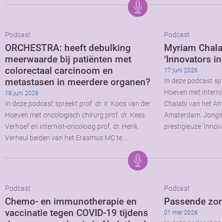
Podcast
Podcast
ORCHESTRA: heeft debulking
Myriam Chala
meerwaarde bij patiënten met
‘Innovators i
colorectaal carcinoom en
17 juni 2026
metastasen in meerdere organen?
In deze podcast spr
Hoeven met interni
18 juni 2026
In deze podcast spreekt prof. dr. ir. Koos van der
Chalabi van het A
Hoeven met oncologisch chirurg prof. dr. Kees
Amsterdam. Jongstl
Verhoef en internist-oncoloog prof. dr. Henk
prestigieuze ‘Innov
Verheul beiden van het Erasmus MC te …
Podcast
Podcast
Chemo- en immunotherapie en
Passende zo
vaccinatie tegen COVID-19 tijdens
01 mei 2026