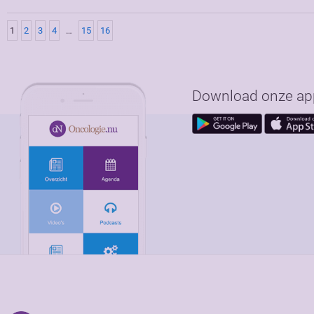
1
2
3
4
…
15
16
Download onze app 