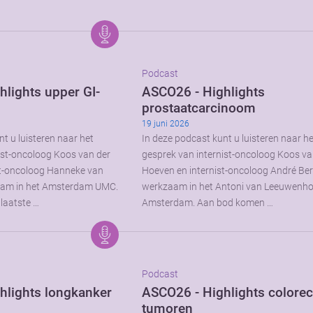
Podcast
lights upper GI-
ASCO26 - Highlights
prostaatcarcinoom
19 juni 2026
t u luisteren naar het
In deze podcast kunt u luisteren naar h
ist-oncoloog Koos van der
gesprek van internist-oncoloog Koos va
st-oncoloog Hanneke van
Hoeven en internist-oncoloog André Be
aam in het Amsterdam UMC.
werkzaam in het Antoni van Leeuwenho
laatste …
Amsterdam. Aan bod komen …
Podcast
hlights longkanker
ASCO26 - Highlights colorec
tumoren