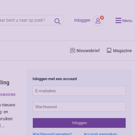
Inloggen
Menu
Nieuwsbrief
Magazine
Inloggen met een account
ling
PONSORD
n nieuwe
g- en
bruiken
t …
Wachtwoord vergeten?
Account aanmaken