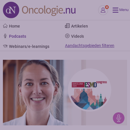
Menu
Home
Artikelen
Podcasts
Video's
Aandachtsgebieden filteren
Webinars/e-learnings