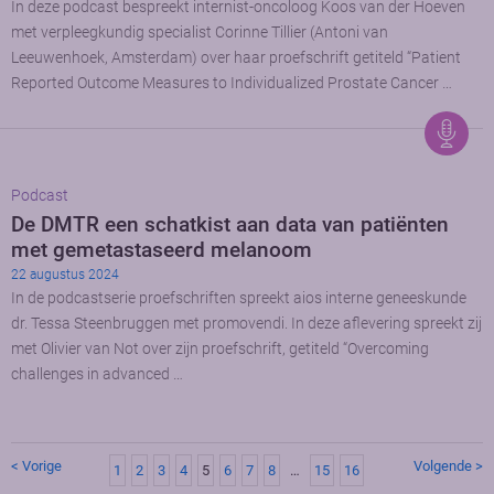
In deze podcast bespreekt internist-oncoloog Koos van der Hoeven
met verpleegkundig specialist Corinne Tillier (Antoni van
Leeuwenhoek, Amsterdam) over haar proefschrift getiteld “Patient
Reported Outcome Measures to Individualized Prostate Cancer …
Podcast
De DMTR een schatkist aan data van patiënten
met gemetastaseerd melanoom
22 augustus 2024
In de podcastserie proefschriften spreekt aios interne geneeskunde
dr. Tessa Steenbruggen met promovendi. In deze aflevering spreekt zij
met Olivier van Not over zijn proefschrift, getiteld “Overcoming
challenges in advanced …
< Vorige
Volgende >
1
2
3
4
5
6
7
8
…
15
16