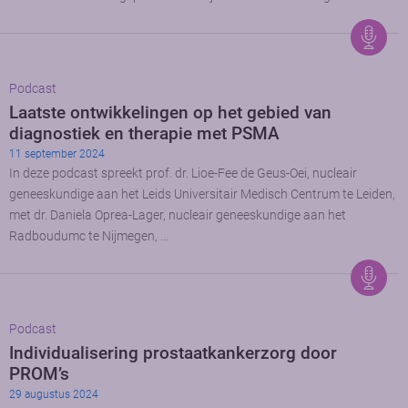
Podcast
Laatste ontwikkelingen op het gebied van
diagnostiek en therapie met PSMA
11 september 2024
In deze podcast spreekt prof. dr. Lioe-Fee de Geus-Oei, nucleair
geneeskundige aan het Leids Universitair Medisch Centrum te Leiden,
met dr. Daniela Oprea-Lager, nucleair geneeskundige aan het
Radboudumc te Nijmegen, …
Podcast
Individualisering prostaatkankerzorg door
PROM’s
29 augustus 2024