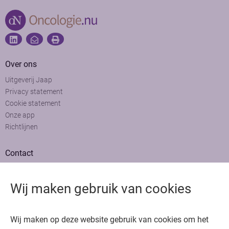
Over ons
Uitgeverij Jaap
Privacy statement
Cookie statement
Onze app
Richtlijnen
Contact
Adviesraad
Colofon
Wij maken gebruik van cookies
Adverteren
Bedankt voor het bezoeken van Oncologie.nu
Wij maken op deze website gebruik van cookies om het