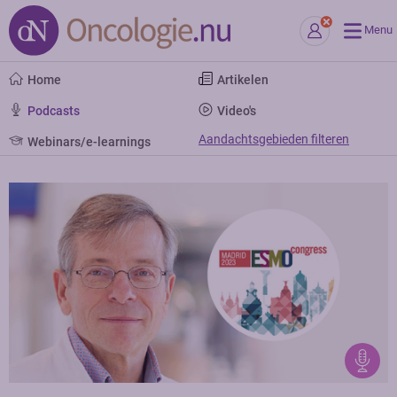
Menu
Home
Artikelen
Podcasts
Video's
Aandachtsgebieden filteren
Webinars/e-learnings