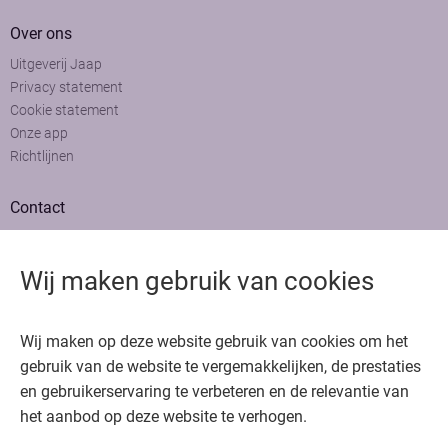
Over ons
Uitgeverij Jaap
Privacy statement
Cookie statement
Onze app
Richtlijnen
Contact
Adviesraad
Colofon
Wij maken gebruik van cookies
Adverteren
Bedankt voor het bezoeken van Oncologie.nu
Wij maken op deze website gebruik van cookies om het
Krijg gratis toegang in 30 seconden of log in om verder te gaan
gebruik van de website te vergemakkelijken, de prestaties
en gebruikerservaring te verbeteren en de relevantie van
Copyright © 2026. Uitgeverij Jaap. Alle rechten voorbehouden.
het aanbod op deze website te verhogen.