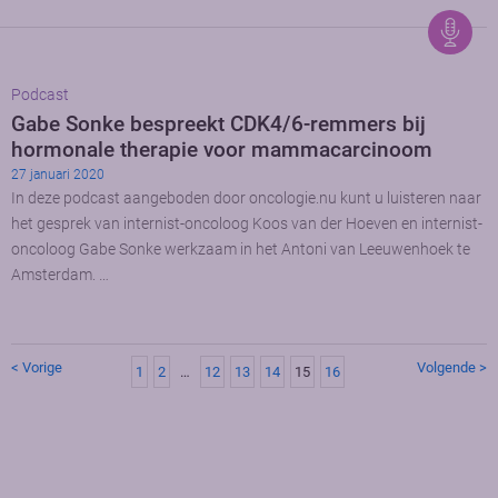
Podcast
Gabe Sonke bespreekt CDK4/6-remmers bij
hormonale therapie voor mammacarcinoom
27 januari 2020
In deze podcast aangeboden door oncologie.nu kunt u luisteren naar
het gesprek van internist-oncoloog Koos van der Hoeven en internist-
oncoloog Gabe Sonke werkzaam in het Antoni van Leeuwenhoek te
Amsterdam. …
< Vorige
Volgende >
1
2
…
12
13
14
15
16