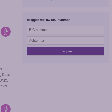
Inloggen met uw BIG-nummer
toloog
og Dave
 UMC,
ebied
n …