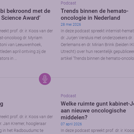
Podcast
bi bekroond met de
Trends binnen de hemato-
n Science Award’
oncologie in Nederland
28 mei 2026
eekt prof. dr. ir. Koos van der
In deze podcast spreekt internist-hema
st-oncoloog dr. Myriam
dr. Jurjen Versluis met onderzoekers dr
ntoni van Leeuwenhoek,
Oerlemans en dr. Mirian Brink (beiden IK
eden april ontving zij de
Utrecht) over hun recentelijk gepublicee
ators in …
artikel ‘Trends binnen de hemato-oncolo
Podcast
rg
Welke ruimte gunt kabinet-J
aan nieuwe oncologische
middelen?
eekt prof. dr. ir. Koos van der
r. Jan Kremer, hoogleraar
07 april 2026
g in het Radboudumc te
In deze podcast spreekt prof. dr. ir. Koo