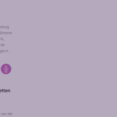
toloog
. Simone
NL,
rde
gie in …
etten
s van der