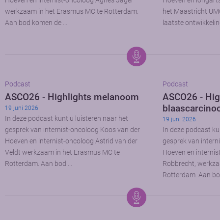
Hoeven en internist-oncoloog Agnes Jager
Hoeven en longart
werkzaam in het Erasmus MC te Rotterdam.
het Maastricht UM
Aan bod komen de …
laatste ontwikkeli
Podcast
Podcast
ASCO26 - Highlights melanoom
ASCO26 - Hig
blaascarcin
19 juni 2026
In deze podcast kunt u luisteren naar het
19 juni 2026
gesprek van internist-oncoloog Koos van der
In deze podcast kun
Hoeven en internist-oncoloog Astrid van der
gesprek van intern
Veldt werkzaam in het Erasmus MC te
Hoeven en internis
Rotterdam. Aan bod …
Robbrecht, werkza
Rotterdam. Aan bo