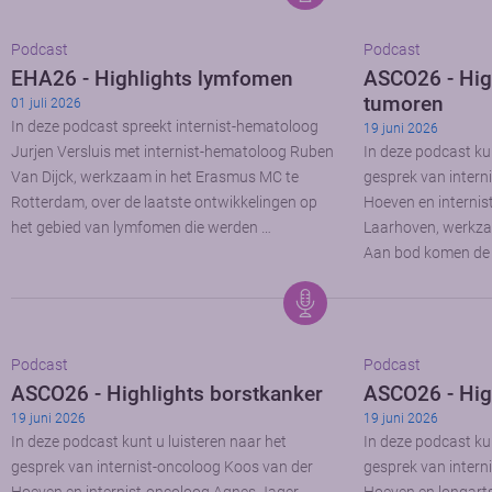
Podcast
Podcast
EHA26 - Highlights lymfomen
ASCO26 - High
tumoren
01 juli 2026
In deze podcast spreekt internist-hematoloog
19 juni 2026
Jurjen Versluis met internist-hematoloog Ruben
In deze podcast kun
Van Dijck, werkzaam in het Erasmus MC te
gesprek van intern
Rotterdam, over de laatste ontwikkelingen op
Hoeven en interni
het gebied van lymfomen die werden …
Laarhoven, werkz
Aan bod komen de 
Podcast
Podcast
ASCO26 - Highlights borstkanker
ASCO26 - Hig
19 juni 2026
19 juni 2026
In deze podcast kunt u luisteren naar het
In deze podcast kun
gesprek van internist-oncoloog Koos van der
gesprek van intern