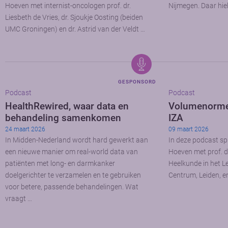
Hoeven met internist-oncologen prof. dr.
Nijmegen. Daar hiel
Liesbeth de Vries, dr. Sjoukje Oosting (beiden
UMC Groningen) en dr. Astrid van der Veldt …
GESPONSORD
Podcast
Podcast
HealthRewired, waar data en
Volumenormen
behandeling samenkomen
IZA
24 maart 2026
09 maart 2026
In Midden-Nederland wordt hard gewerkt aan
In deze podcast spr
een nieuwe manier om real-world data van
Hoeven met prof. d
patiënten met long- en darmkanker
Heelkunde in het Le
doelgerichter te verzamelen en te gebruiken
Centrum, Leiden, en
voor betere, passende behandelingen. Wat
vraagt …