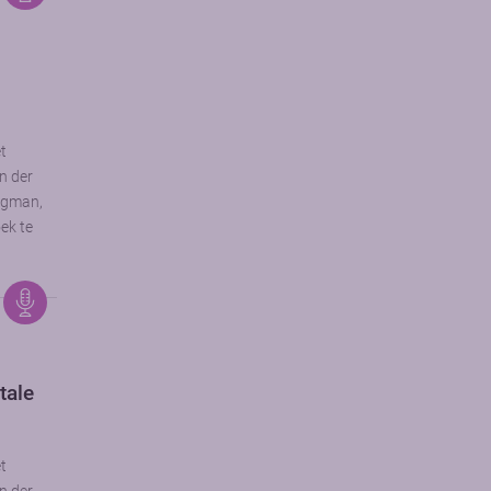
et
n der
rgman,
ek te
tale
et