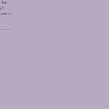
p het
ent,
middelen