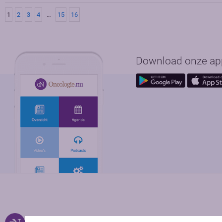
1
2
3
4
…
15
16
Download onze app 