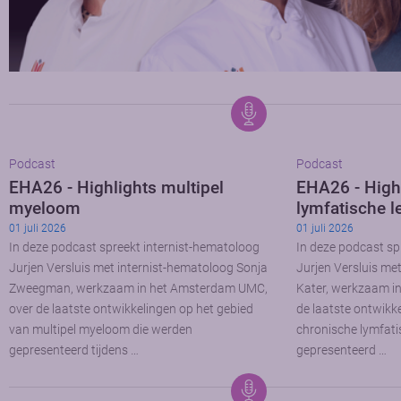
Podcast
Podcast
EHA26 - Highlights multipel
EHA26 - High
myeloom
lymfatische l
01 juli 2026
01 juli 2026
In deze podcast spreekt internist-hematoloog
In deze podcast sp
Jurjen Versluis met internist-hematoloog Sonja
Jurjen Versluis me
Zweegman, werkzaam in het Amsterdam UMC,
Kater, werkzaam i
over de laatste ontwikkelingen op het gebied
de laatste ontwikk
van multipel myeloom die werden
chronische lymfati
gepresenteerd tijdens …
gepresenteerd …