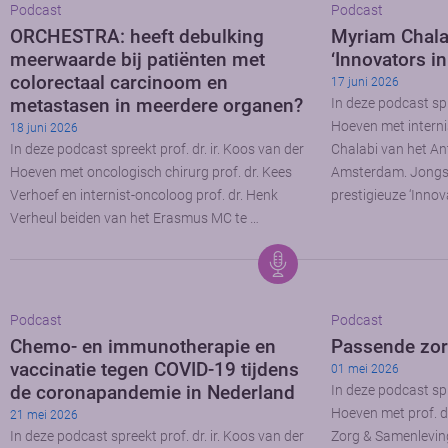
Podcast
Podcast
ORCHESTRA: heeft debulking
Myriam Chala
meerwaarde bij patiënten met
‘Innovators i
colorectaal carcinoom en
17 juni 2026
metastasen in meerdere organen?
In deze podcast spr
Hoeven met interni
18 juni 2026
In deze podcast spreekt prof. dr. ir. Koos van der
Chalabi van het A
Hoeven met oncologisch chirurg prof. dr. Kees
Amsterdam. Jongstl
Verhoef en internist-oncoloog prof. dr. Henk
prestigieuze ‘Innov
Verheul beiden van het Erasmus MC te …
Podcast
Podcast
Chemo- en immunotherapie en
Passende zo
vaccinatie tegen COVID-19 tijdens
01 mei 2026
de coronapandemie in Nederland
In deze podcast spr
Hoeven met prof. d
21 mei 2026
In deze podcast spreekt prof. dr. ir. Koos van der
Zorg & Samenlevin