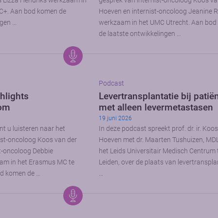
s Lizza Hendriks werkzaam in
gesprek van internist-oncoloog Koos va
C+. Aan bod komen de
Hoeven en internist-oncoloog Jeanine 
ngen …
werkzaam in het UMC Utrecht. Aan bo
de laatste ontwikkelingen …
Podcast
hlights
Levertransplantatie bij patië
oom
met alleen levermetastasen
19 juni 2026
t u luisteren naar het
In deze podcast spreekt prof. dr. ir. Koo
ist-oncoloog Koos van der
Hoeven met dr. Maarten Tushuizen, MDL
t-oncoloog Debbie
het Leids Universitair Medisch Centrum 
am in het Erasmus MC te
Leiden, over de plaats van levertransplan
d komen de …
…