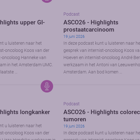
Podcast
lights upper GI-
ASCO26 - Highlights
prostaatcarcinoom
19 juni 2026
t u luisteren naar het
In deze podcast kunt u luisteren naar h
ist-oncoloog Koos van der
gesprek van internist-oncoloog Koos va
st-oncoloog Hanneke van
Hoeven en internist-oncoloog André Be
aam in het Amsterdam UMC.
werkzaam in het Antoni van Leeuwenho
laatste …
Amsterdam. Aan bod komen …
Podcast
hlights longkanker
ASCO26 - Highlights colorec
tumoren
t u luisteren naar het
19 juni 2026
ist-oncoloog Koos van der
In deze podcast kunt u luisteren naar h