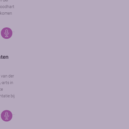
n der
Roodhart
d komen
nten
s van der
-arts in
te
tatie bij