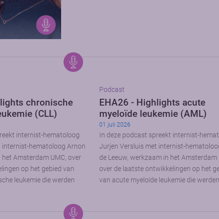
Podcast
lights chronische
EHA26 - Highlights acute
eukemie (CLL)
myeloïde leukemie (AML)
01 juli 2026
reekt internist-hematoloog
In deze podcast spreekt internist-hema
t internist-hematoloog Arnon
Jurjen Versluis met internist-hematolo
n het Amsterdam UMC, over
de Leeuw, werkzaam in het Amsterdam
elingen op het gebied van
over de laatste ontwikkelingen op het g
sche leukemie die werden
van acute myeloïde leukemie die werde