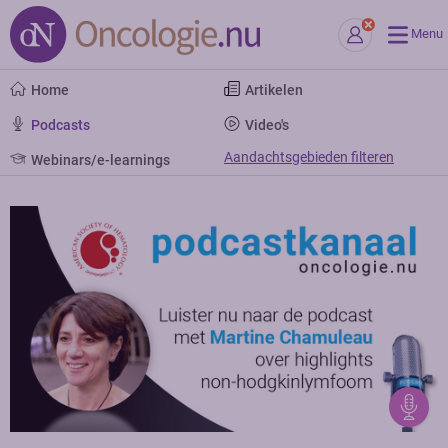
Menu
Home
Artikelen
Podcasts
Video's
Aandachtsgebieden filteren
Webinars/e-learnings