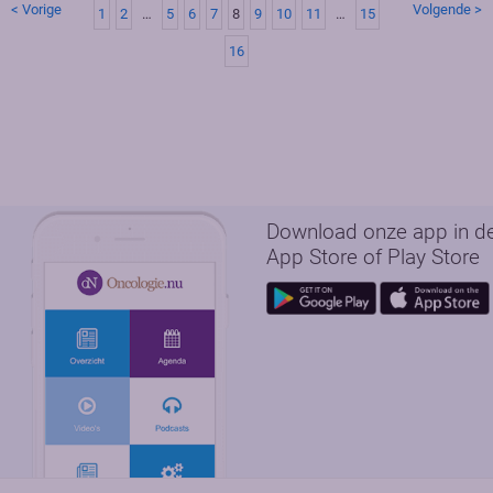
< Vorige
Volgende >
1
2
…
5
6
7
8
9
10
11
…
15
16
Download onze app in d
App Store of Play Store