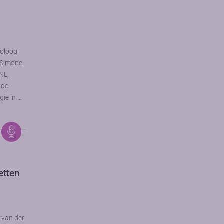
toloog
. Simone
NL,
rde
gie in …
etten
s van der