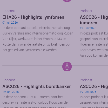
Podcast
Podcast
EHA26 - Highlights lymfomen
ASCO26 - High
tumoren
01 juli 2026
In deze podcast spreekt internist-hematoloog
19 juni 2026
Jurjen Versluis met internist-hematoloog Ruben
In deze podcast kun
Van Dijck, werkzaam in het Erasmus MC te
gesprek van intern
Rotterdam, over de laatste ontwikkelingen op
Hoeven en interni
het gebied van lymfomen die werden …
Laarhoven, werkz
Aan bod komen de 
Podcast
Podcast
ASCO26 - Highlights borstkanker
ASCO26 - Hig
19 juni 2026
19 juni 2026
In deze podcast kunt u luisteren naar het
In deze podcast kun
gesprek van internist-oncoloog Koos van der
gesprek van intern