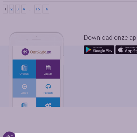
1
2
3
4
…
15
16
Download onze app 