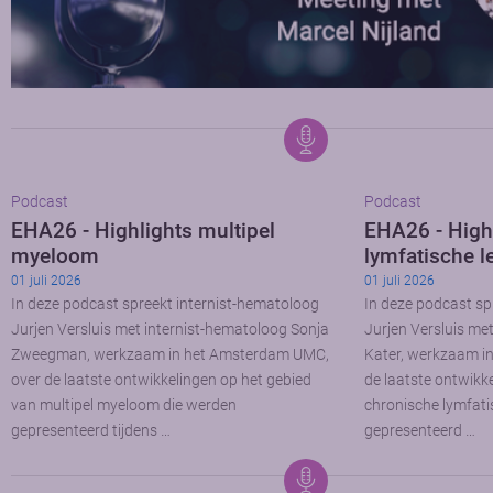
Podcast
Podcast
EHA26 - Highlights multipel
EHA26 - High
myeloom
lymfatische l
01 juli 2026
01 juli 2026
In deze podcast spreekt internist-hematoloog
In deze podcast sp
Jurjen Versluis met internist-hematoloog Sonja
Jurjen Versluis me
Zweegman, werkzaam in het Amsterdam UMC,
Kater, werkzaam i
over de laatste ontwikkelingen op het gebied
de laatste ontwikk
van multipel myeloom die werden
chronische lymfati
gepresenteerd tijdens …
gepresenteerd …