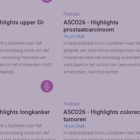
Podcast
lights upper GI-
ASCO26 - Highlights
prostaatcarcinoom
19 juni 2026
t u luisteren naar het
In deze podcast kunt u luisteren naar h
ist-oncoloog Koos van der
gesprek van internist-oncoloog Koos va
st-oncoloog Hanneke van
Hoeven en internist-oncoloog André Be
aam in het Amsterdam UMC.
werkzaam in het Antoni van Leeuwenho
laatste …
Amsterdam. Aan bod komen …
Podcast
hlights longkanker
ASCO26 - Highlights colorec
tumoren
t u luisteren naar het
19 juni 2026
ist-oncoloog Koos van der
In deze podcast kunt u luisteren naar h