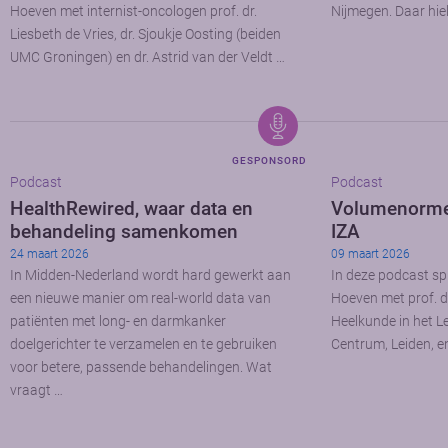
Hoeven met internist-oncologen prof. dr.
Nijmegen. Daar hiel
Liesbeth de Vries, dr. Sjoukje Oosting (beiden
UMC Groningen) en dr. Astrid van der Veldt …
GESPONSORD
Podcast
Podcast
HealthRewired, waar data en
Volumenormen
behandeling samenkomen
IZA
24 maart 2026
09 maart 2026
In Midden-Nederland wordt hard gewerkt aan
In deze podcast spr
een nieuwe manier om real-world data van
Hoeven met prof. d
patiënten met long- en darmkanker
Heelkunde in het Le
doelgerichter te verzamelen en te gebruiken
Centrum, Leiden, en
voor betere, passende behandelingen. Wat
vraagt …