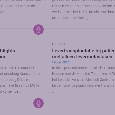
s Lizza Hendriks werkzaam in
gesprek van internist-oncoloog Koos va
C+. Aan bod komen de
Hoeven en internist-oncoloog Jeanine 
ngen …
werkzaam in het UMC Utrecht. Aan bo
de laatste ontwikkelingen …
Podcast
hlights
Levertransplantatie bij patië
oom
met alleen levermetastasen
19 juni 2026
t u luisteren naar het
In deze podcast spreekt prof. dr. ir. Koo
ist-oncoloog Koos van der
Hoeven met dr. Maarten Tushuizen, MDL
t-oncoloog Debbie
het Leids Universitair Medisch Centrum 
am in het Erasmus MC te
Leiden, over de plaats van levertransplan
d komen de …
…