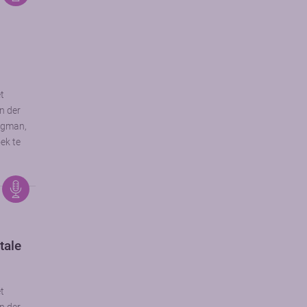
et
n der
rgman,
ek te
tale
et