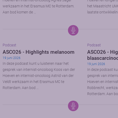
Hoeven en internist-oncoloog Agnes Jager
Hoeven en longart
werkzaam in het Erasmus MC te Rotterdam.
het Maastricht UM
Aan bod komen de …
laatste ontwikkeli
Podcast
Podcast
ASCO26 - Highlights melanoom
ASCO26 - Hig
blaascarcin
19 juni 2026
In deze podcast kunt u luisteren naar het
19 juni 2026
gesprek van internist-oncoloog Koos van der
In deze podcast kun
Hoeven en internist-oncoloog Astrid van der
gesprek van intern
Veldt werkzaam in het Erasmus MC te
Hoeven en internis
Rotterdam. Aan bod …
Robbrecht, werkza
Rotterdam. Aan bo