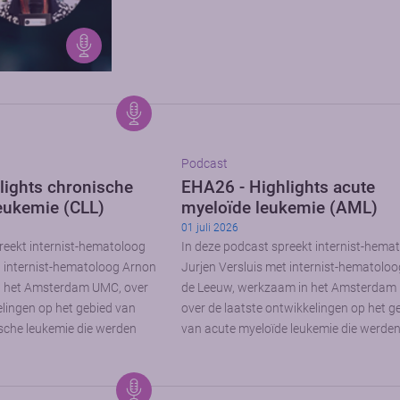
Podcast
lights chronische
EHA26 - Highlights acute
eukemie (CLL)
myeloïde leukemie (AML)
01 juli 2026
reekt internist-hematoloog
In deze podcast spreekt internist-hema
t internist-hematoloog Arnon
Jurjen Versluis met internist-hematolo
n het Amsterdam UMC, over
de Leeuw, werkzaam in het Amsterdam
elingen op het gebied van
over de laatste ontwikkelingen op het g
sche leukemie die werden
van acute myeloïde leukemie die werde