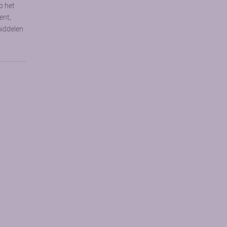
p het
ent,
middelen