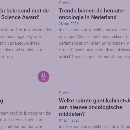
Podcast
bi bekroond met de
Trends binnen de hemato-
n Science Award’
oncologie in Nederland
28 mei 2026
eekt prof. dr. ir. Koos van der
In deze podcast spreekt internist-hema
st-oncoloog dr. Myriam
dr. Jurjen Versluis met onderzoekers dr
ntoni van Leeuwenhoek,
Oerlemans en dr. Mirian Brink (beiden IK
eden april ontving zij de
Utrecht) over hun recentelijk gepublicee
ators in …
artikel ‘Trends binnen de hemato-oncolo
Podcast
rg
Welke ruimte gunt kabinet-J
aan nieuwe oncologische
middelen?
eekt prof. dr. ir. Koos van der
r. Jan Kremer, hoogleraar
07 april 2026
g in het Radboudumc te
In deze podcast spreekt prof. dr. ir. Koo