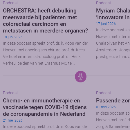
Podcast
Podcast
ORCHESTRA: heeft debulking
Myriam Chala
meerwaarde bij patiënten met
‘Innovators i
colorectaal carcinoom en
17 juni 2026
metastasen in meerdere organen?
In deze podcast spr
Hoeven met interni
18 juni 2026
In deze podcast spreekt prof. dr. ir. Koos van der
Chalabi van het A
Hoeven met oncologisch chirurg prof. dr. Kees
Amsterdam. Jongstl
Verhoef en internist-oncoloog prof. dr. Henk
prestigieuze ‘Innov
Verheul beiden van het Erasmus MC te …
Podcast
Podcast
Chemo- en immunotherapie en
Passende zo
vaccinatie tegen COVID-19 tijdens
01 mei 2026
de coronapandemie in Nederland
In deze podcast spr
Hoeven met prof. d
21 mei 2026
In deze podcast spreekt prof. dr. ir. Koos van der
Zorg & Samenlevin