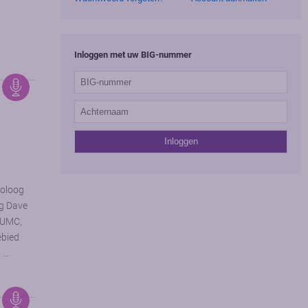
Inloggen met uw BIG-nummer
toloog
og Dave
 UMC,
ebied
n …