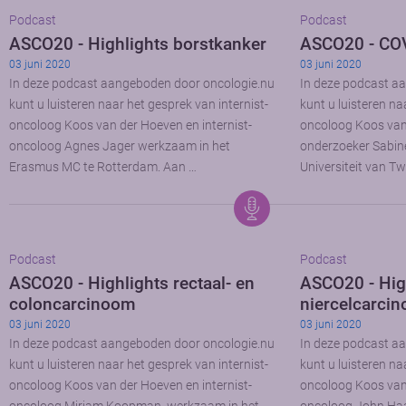
Podcast
Podcast
ASCO20 - Highlights borstkanker
ASCO20 - COV
03 juni 2020
03 juni 2020
In deze podcast aangeboden door oncologie.nu
In deze podcast a
kunt u luisteren naar het gesprek van internist-
kunt u luisteren na
oncoloog Koos van der Hoeven en internist-
oncoloog Koos van
oncoloog Agnes Jager werkzaam in het
onderzoeker Sabine
Erasmus MC te Rotterdam. Aan …
Universiteit van T
Podcast
Podcast
ASCO20 - Highlights rectaal- en
ASCO20 - High
coloncarcinoom
niercelcarci
03 juni 2020
03 juni 2020
In deze podcast aangeboden door oncologie.nu
In deze podcast a
kunt u luisteren naar het gesprek van internist-
kunt u luisteren na
oncoloog Koos van der Hoeven en internist-
oncoloog Koos van 