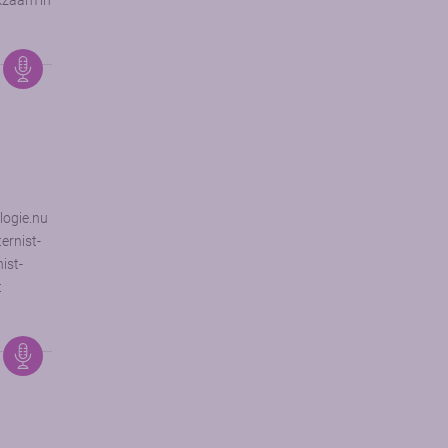
kzaam in
logie.nu
ernist-
ist-
t