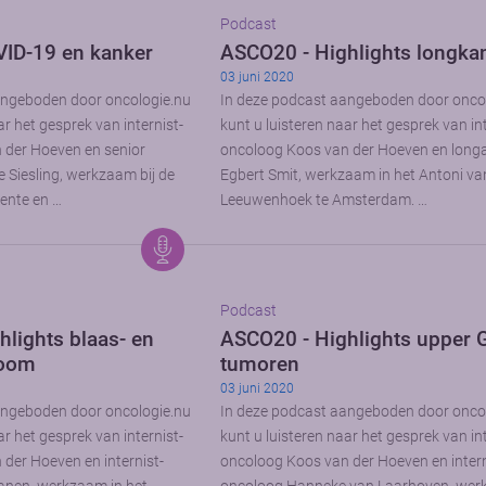
Podcast
ID-19 en kanker
ASCO20 - Highlights longka
03 juni 2020
angeboden door oncologie.nu
In deze podcast aangeboden door onco
ar het gesprek van internist-
kunt u luisteren naar het gesprek van int
 der Hoeven en senior
oncoloog Koos van der Hoeven en long
 Siesling, werkzaam bij de
Egbert Smit, werkzaam in het Antoni va
wente en …
Leeuwenhoek te Amsterdam. …
Podcast
lights blaas- en
ASCO20 - Highlights upper G
noom
tumoren
03 juni 2020
angeboden door oncologie.nu
In deze podcast aangeboden door onco
ar het gesprek van internist-
kunt u luisteren naar het gesprek van int
der Hoeven en internist-
oncoloog Koos van der Hoeven en intern