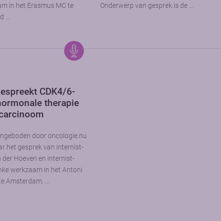
m in het Erasmus MC te
Onderwerp van gesprek is de …
d …
espreekt CDK4/6-
hormonale therapie
carcinoom
angeboden door oncologie.nu
ar het gesprek van internist-
der Hoeven en internist-
ke werkzaam in het Antoni
te Amsterdam. …