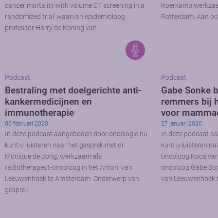
cancer mortality with volume CT screening in a
Koerkamp werkzaa
randomized trial’ waarvan epidemioloog
Rotterdam. Aan bo
professor Harry de Koning van …
Podcast
Podcast
Bestraling met doelgerichte anti-
Gabe Sonke b
kankermedicijnen en
remmers bij 
immunotherapie
voor mamma
06 februari 2020
27 januari 2020
In deze podcast aangeboden door oncologie.nu
In deze podcast a
kunt u luisteren naar het gesprek met dr.
kunt u luisteren na
Monique de Jong, werkzaam als
oncoloog Koos van 
radiotherapeut-oncoloog in het Antoni van
oncoloog Gabe Son
Leeuwenhoek te Amsterdam. Onderwerp van
van Leeuwenhoek 
gesprek …