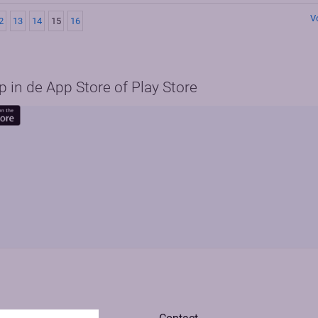
V
2
13
14
15
16
in de App Store of Play Store