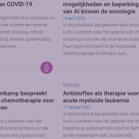
van COVID-19
mogelijkheden en beperkin
van AI binnen de oncologie
angeboden door oncologie.nu
16 april 2020
n der Hoeven een recente
In deze podcast aangeboden door onco
 Lancet Oncology met de
kunt u luisteren naar het gesprek van int
ling, klinisch epidemioloog
oncoloog Koos van der Hoeven en radi
 Twente en …
Paul Algra werkzaam in de Noordwest
Ziekenhuisgroep te Alkmaar. Aan …
Podcast
erkamp bespreekt
Antistoffen als therapie voo
le chemotherapie voor
acute myeloïde leukemie
sen
17 februari 2020
In deze podcast aangeboden door onco
t u luisteren naar het
kunt u luisteren naar het gesprek met dr
ist-oncoloog Koos van der
Hazenberg, werkzaam als internist-he
ische chirurg Bas Groot
bij het Amsterdam UMC, locatie AMC.