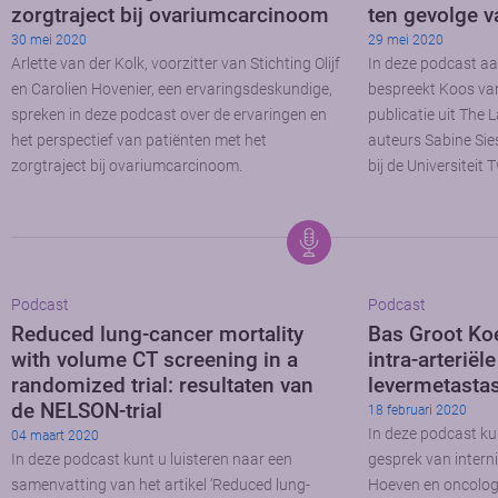
zorgtraject bij ovariumcarcinoom
ten gevolge 
30 mei 2020
29 mei 2020
Arlette van der Kolk, voorzitter van Stichting Olijf
In deze podcast a
en Carolien Hovenier, een ervaringsdeskundige,
bespreekt Koos va
spreken in deze podcast over de ervaringen en
publicatie uit The
het perspectief van patiënten met het
auteurs Sabine Sies
zorgtraject bij ovariumcarcinoom.
bij de Universiteit
Podcast
Podcast
Reduced lung-cancer mortality
Bas Groot Ko
with volume CT screening in a
intra-arterië
randomized trial: resultaten van
levermetasta
de NELSON-trial
18 februari 2020
In deze podcast kun
04 maart 2020
In deze podcast kunt u luisteren naar een
gesprek van intern
samenvatting van het artikel ‘Reduced lung-
Hoeven en oncolog