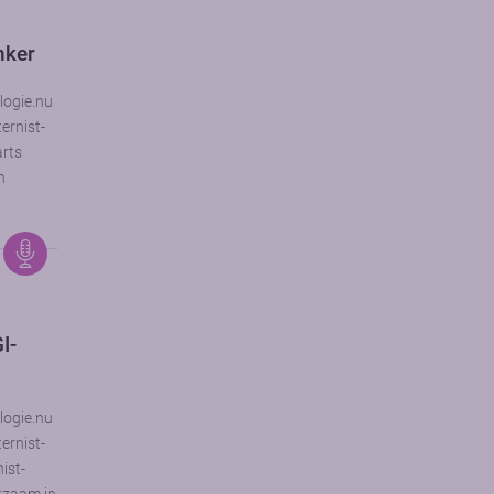
nker
logie.nu
ernist-
arts
n
I-
logie.nu
ernist-
ist-