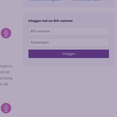
Inloggen met uw BIG-nummer
logie.nu
ernist-
aecoloog
en de