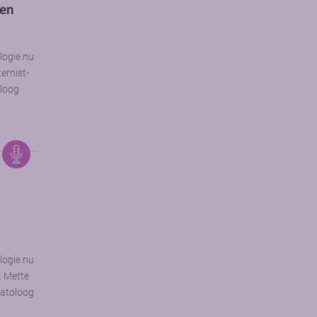
gen
logie.nu
ernist-
oloog
r
logie.nu
. Mette
matoloog