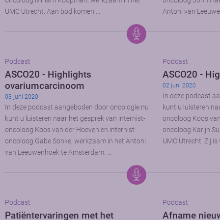
oncoloog Miriam Koopman, werkzaam in het
oncoloog John Haa
UMC Utrecht. Aan bod komen …
Antoni van Leeuw
Podcast
Podcast
ASCO20 - Highlights
ASCO20 - Hig
ovariumcarcinoom
02 juni 2020
In deze podcast a
03 juni 2020
In deze podcast aangeboden door oncologie.nu
kunt u luisteren na
kunt u luisteren naar het gesprek van internist-
oncoloog Koos van 
oncoloog Koos van der Hoeven en internist-
oncoloog Karijn Su
oncoloog Gabe Sonke, werkzaam in het Antoni
UMC Utrecht. Zij is 
van Leeuwenhoek te Amsterdam. …
Podcast
Podcast
Patiëntervaringen met het
Afname nieu