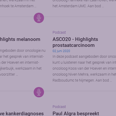
nen, werkzaam in het
oncoloog Hanneke van Laarhoven, wer
enhoek te Amsterdam …
het Amsterdam UMC. Aan bod …
Podcast
hlights melanoom
ASCO20 - Highlights
prostaatcarcinoom
angeboden door oncologie.nu
02 juni 2020
ar het gesprek van internist-
In deze podcast aangeboden door onco
der Hoeven en internist-
kunt u luisteren naar het gesprek van int
ijkerbuijk, werkzaam in het
oncoloog Koos van der Hoeven en intern
voorzitter …
oncoloog Niven Mehra, werkzaam in he
Radboudumc te Nijmegen. Aan bod …
Podcast
we kankerdiagnoses
Paul Algra bespreekt