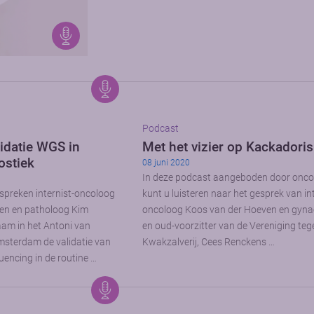
Podcast
idatie WGS in
Met het vizier op Kackadoris
ostiek
08 juni 2020
In deze podcast aangeboden door onco
spreken internist-oncoloog
kunt u luisteren naar het gesprek van int
en en patholoog Kim
oncoloog Koos van der Hoeven en gyn
am in het Antoni van
en oud-voorzitter van de Vereniging teg
sterdam de validatie van
Kwakzalverij, Cees Renckens …
encing in de routine …