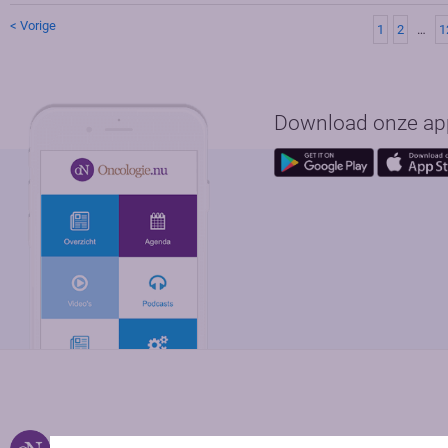
< Vorige
1
2
…
1
Download onze app 