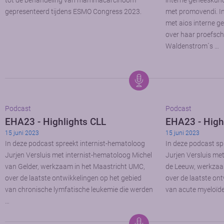
tot de behandeling van mammacarcinoom
interne geneeskun
gepresenteerd tijdens ESMO Congress 2023.
met promovendi. In 
met aios interne 
over haar proefschr
Waldenstrom´s …
Podcast
Podcast
EHA23 - Highlights CLL
EHA23 - High
15 juni 2023
15 juni 2023
In deze podcast spreekt internist-hematoloog
In deze podcast sp
Jurjen Versluis met internist-hematoloog Michel
Jurjen Versluis me
van Gelder, werkzaam in het Maastricht UMC,
de Leeuw, werkza
over de laatste ontwikkelingen op het gebied
over de laatste on
van chronische lymfatische leukemie die werden
van acute myeloïde
…