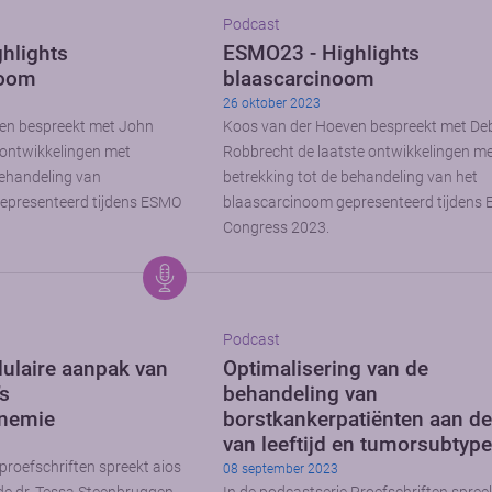
Podcast
hlights
ESMO23 - Highlights
noom
blaascarcinoom
26 oktober 2023
en bespreekt met John
Koos van der Hoeven bespreekt met De
 ontwikkelingen met
Robbrecht de laatste ontwikkelingen m
behandeling van
betrekking tot de behandeling van het
gepresenteerd tijdens ESMO
blaascarcinoom gepresenteerd tijdens
Congress 2023.
Podcast
ulaire aanpak van
Optimalisering van de
s
behandeling van
inemie
borstkankerpatiënten aan d
van leeftijd en tumorsubtyp
proefschriften spreekt aios
08 september 2023