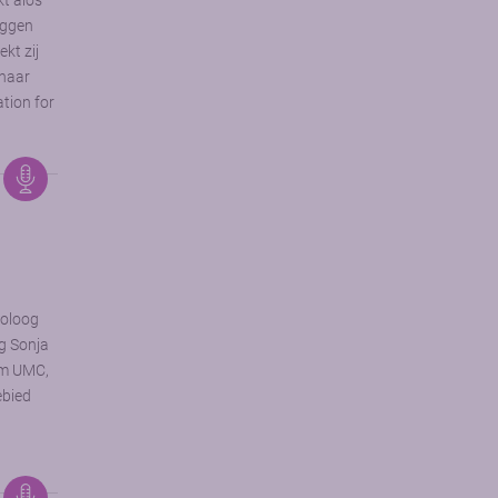
kt aios
uggen
kt zij
 haar
ation for
toloog
og Sonja
am UMC,
ebied