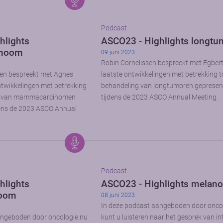
Podcast
hlights
ASCO23 - Highlights longt
noom
09 juni 2023
Robin Cornelissen bespreekt met Egbert
en bespreekt met Agnes
laatste ontwikkelingen met betrekking t
ntwikkelingen met betrekking
behandeling van longtumoren gepresen
ng van mammacarcinomen
tijdens de 2023 ASCO Annual Meeting.
dens de 2023 ASCO Annual
Podcast
hlights
ASCO23 - Highlights melan
noom
08 juni 2023
In deze podcast aangeboden door onco
angeboden door oncologie.nu
kunt u luisteren naar het gesprek van int