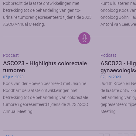
Robbrecht de laatste ontwikkelingen met
kunt u luisteren na
betrekking tot de behandeling van genito-
oncoloog Koos van 
urinaire tumoren gepresenteerd tijdens de 2023
oncoloog John Haa
ASCO Annual Meeting.
Antoni van Leeuwe
Podcast
Podcast
ASCO23 - Highlights colorectale
ASCO23 - Hig
tumoren
gynaecologis
07 juni 2023
07 juni 2023
Koos van der Hoeven bespreekt met Jeanine
Judith Kroep en Ne
Roodhart de laatste ontwikkelingen met
de laatste ontwikk
betrekking tot de behandeling van colorectale
behandeling van g
tumoren gepresenteerd tijdens de 2023 ASCO
gepresenteerd tij
Annual Meeting.
Meeting.