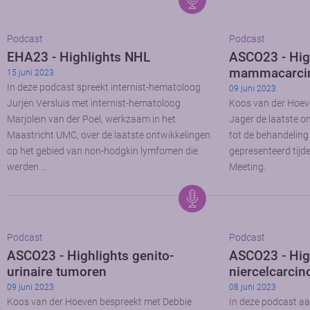
Podcast
Podcast
EHA23 - Highlights NHL
ASCO23 - Hig
mammacarci
15 juni 2023
In deze podcast spreekt internist-hematoloog
09 juni 2023
Jurjen Versluis met internist-hematoloog
Koos van der Hoev
Marjolein van der Poel, werkzaam in het
Jager de laatste o
Maastricht UMC, over de laatste ontwikkelingen
tot de behandeli
op het gebied van non-hodgkin lymfomen die
gepresenteerd tij
werden …
Meeting.
Podcast
Podcast
ASCO23 - Highlights genito-
ASCO23 - Hig
urinaire tumoren
niercelcarci
09 juni 2023
08 juni 2023
Koos van der Hoeven bespreekt met Debbie
In deze podcast a