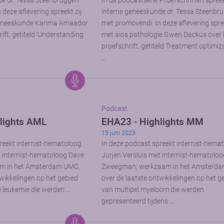
de dr. Tessa Steenbruggen
In de podcastserie Proefschriften spree
deze aflevering spreekt zij
interne geneeskunde dr. Tessa Steenbr
geneeskunde Karima Amaador
met promovendi. In deze aflevering spree
ift, getiteld ‘Understanding
met aios pathologie Gwen Dackus over
proefschrift, getiteld Treatment optimiz
…
Podcast
lights AML
EHA23 - Highlights MM
15 juni 2023
reekt internist-hematoloog
In deze podcast spreekt internist-hema
t internist-hematoloog Dave
Jurjen Versluis met internist-hematolo
am in het Amsterdam UMC,
Zweegman, werkzaam in het Amsterd
twikkelingen op het gebied
over de laatste ontwikkelingen op het g
 leukemie die werden …
van multipel myeloom die werden
gepresenteerd tijdens …