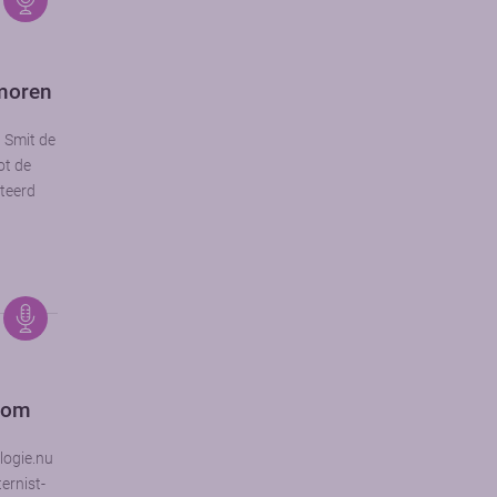
umoren
 Smit de
ot de
teerd
oom
logie.nu
ernist-