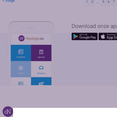
< Vorige
1
2
…
5
6
7
Download onze app 
Over ons