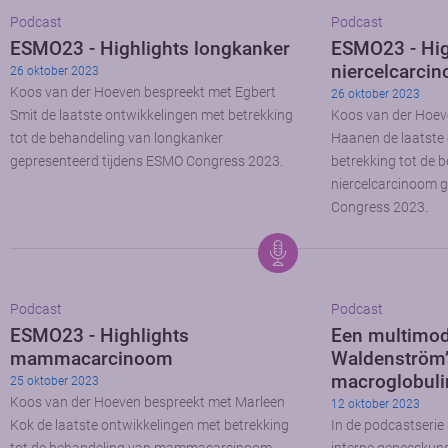
Podcast
Podcast
ESMO23 - Highlights longkanker
ESMO23 - Hig
niercelcarci
26 oktober 2023
Koos van der Hoeven bespreekt met Egbert
26 oktober 2023
Smit de laatste ontwikkelingen met betrekking
Koos van der Hoev
tot de behandeling van longkanker
Haanen de laatste
gepresenteerd tijdens ESMO Congress 2023.
betrekking tot de 
niercelcarcinoom 
Congress 2023.
Podcast
Podcast
ESMO23 - Highlights
Een multimod
mammacarcinoom
Waldenström’
macroglobul
25 oktober 2023
Koos van der Hoeven bespreekt met Marleen
12 oktober 2023
Kok de laatste ontwikkelingen met betrekking
In de podcastserie 