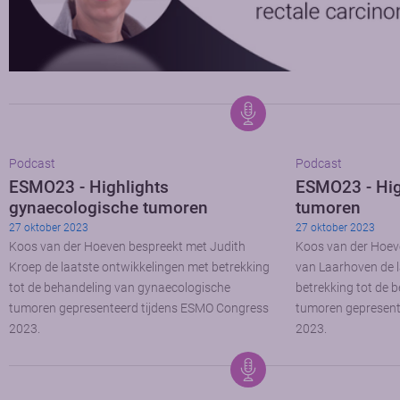
Podcast
Podcast
ESMO23 - Highlights
ESMO23 - Hig
gynaecologische tumoren
tumoren
27 oktober 2023
27 oktober 2023
Koos van der Hoeven bespreekt met Judith
Koos van der Hoev
Kroep de laatste ontwikkelingen met betrekking
van Laarhoven de l
tot de behandeling van gynaecologische
betrekking tot de 
tumoren gepresenteerd tijdens ESMO Congress
tumoren gepresent
2023.
2023.