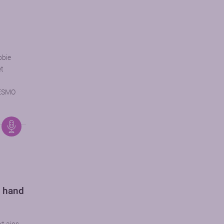
bbie
et
 ESMO
e hand
e