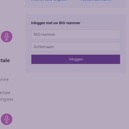
Inloggen met uw BIG-nummer
tale
anine
t
ectale
ongress