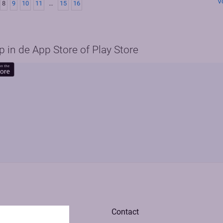
V
8
9
10
11
…
15
16
in de App Store of Play Store
Contact