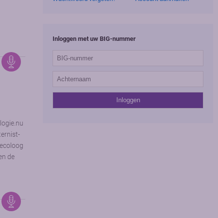
Inloggen met uw BIG-nummer
logie.nu
ernist-
aecoloog
en de