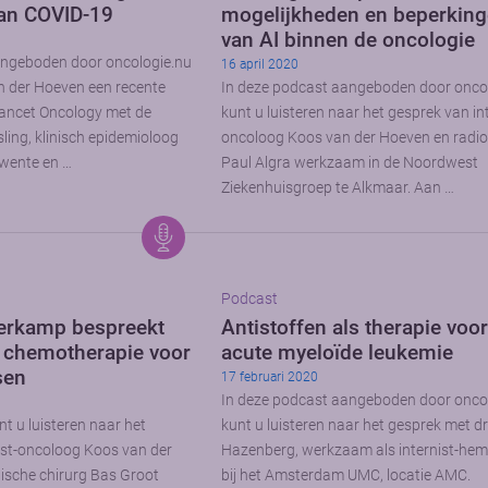
van COVID-19
mogelijkheden en beperkin
van AI binnen de oncologie
angeboden door oncologie.nu
16 april 2020
n der Hoeven een recente
In deze podcast aangeboden door onco
 Lancet Oncology met de
kunt u luisteren naar het gesprek van int
ling, klinisch epidemioloog
oncoloog Koos van der Hoeven en radi
 Twente en …
Paul Algra werkzaam in de Noordwest
Ziekenhuisgroep te Alkmaar. Aan …
Podcast
erkamp bespreekt
Antistoffen als therapie voo
le chemotherapie voor
acute myeloïde leukemie
sen
17 februari 2020
In deze podcast aangeboden door onco
t u luisteren naar het
kunt u luisteren naar het gesprek met dr
ist-oncoloog Koos van der
Hazenberg, werkzaam als internist-he
ische chirurg Bas Groot
bij het Amsterdam UMC, locatie AMC.