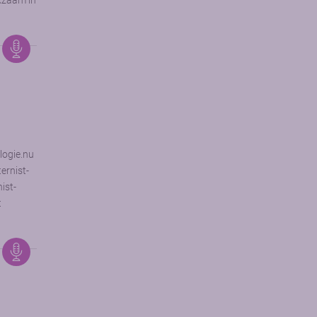
kzaam in
logie.nu
ernist-
ist-
t