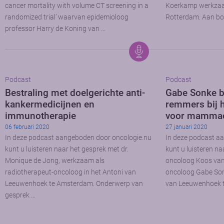
cancer mortality with volume CT screening in a
Koerkamp werkzaa
randomized trial’ waarvan epidemioloog
Rotterdam. Aan bo
professor Harry de Koning van …
Podcast
Podcast
Bestraling met doelgerichte anti-
Gabe Sonke b
kankermedicijnen en
remmers bij 
immunotherapie
voor mamma
06 februari 2020
27 januari 2020
In deze podcast aangeboden door oncologie.nu
In deze podcast a
kunt u luisteren naar het gesprek met dr.
kunt u luisteren na
Monique de Jong, werkzaam als
oncoloog Koos van 
radiotherapeut-oncoloog in het Antoni van
oncoloog Gabe Son
Leeuwenhoek te Amsterdam. Onderwerp van
van Leeuwenhoek 
gesprek …