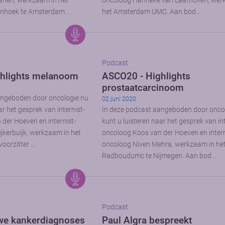
nen, werkzaam in het
oncoloog Hanneke van Laarhoven, wer
enhoek te Amsterdam …
het Amsterdam UMC. Aan bod …
Podcast
hlights melanoom
ASCO20 - Highlights
prostaatcarcinoom
angeboden door oncologie.nu
02 juni 2020
ar het gesprek van internist-
In deze podcast aangeboden door onco
der Hoeven en internist-
kunt u luisteren naar het gesprek van int
ijkerbuijk, werkzaam in het
oncoloog Koos van der Hoeven en intern
voorzitter …
oncoloog Niven Mehra, werkzaam in he
Radboudumc te Nijmegen. Aan bod …
Podcast
we kankerdiagnoses
Paul Algra bespreekt