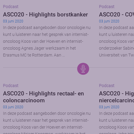
Podcast
Podcast
ASCO20 - Highlights borstkanker
ASCO20 - COV
03 juni 2020
03 juni 2020
In deze podcast aangeboden door oncologie.nu
In deze podcast a
kunt u luisteren naar het gesprek van internist-
kunt u luisteren na
oncoloog Koos van der Hoeven en internist-
oncoloog Koos van
oncoloog Agnes Jager werkzaam in het
onderzoeker Sabine
Erasmus MC te Rotterdam. Aan …
Universiteit van T
Podcast
Podcast
ASCO20 - Highlights rectaal- en
ASCO20 - High
coloncarcinoom
niercelcarci
03 juni 2020
03 juni 2020
In deze podcast aangeboden door oncologie.nu
In deze podcast a
kunt u luisteren naar het gesprek van internist-
kunt u luisteren na
oncoloog Koos van der Hoeven en internist-
oncoloog Koos van 