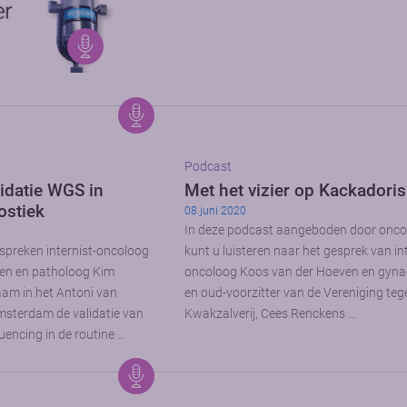
Podcast
idatie WGS in
Met het vizier op Kackadoris
ostiek
08 juni 2020
In deze podcast aangeboden door onco
spreken internist-oncoloog
kunt u luisteren naar het gesprek van int
en en patholoog Kim
oncoloog Koos van der Hoeven en gyn
am in het Antoni van
en oud-voorzitter van de Vereniging teg
sterdam de validatie van
Kwakzalverij, Cees Renckens …
encing in de routine …