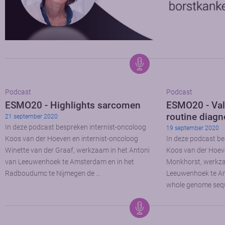
Podcast
Podcast
ESMO20 - Highlights sarcomen
ESMO20 - Val
routine diagn
21 september 2020
In deze podcast bespreken internist-oncoloog
19 september 2020
Koos van der Hoeven en internist-oncoloog
In deze podcast be
Winette van der Graaf, werkzaam in het Antoni
Koos van der Hoev
van Leeuwenhoek te Amsterdam en in het
Monkhorst, werkza
Radboudumc te Nijmegen de …
Leeuwenhoek te Am
whole genome sequ