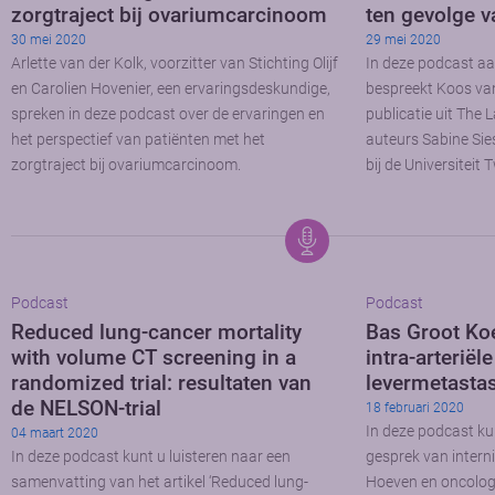
zorgtraject bij ovariumcarcinoom
ten gevolge 
30 mei 2020
29 mei 2020
Arlette van der Kolk, voorzitter van Stichting Olijf
In deze podcast a
en Carolien Hovenier, een ervaringsdeskundige,
bespreekt Koos va
spreken in deze podcast over de ervaringen en
publicatie uit The
het perspectief van patiënten met het
auteurs Sabine Sies
zorgtraject bij ovariumcarcinoom.
bij de Universiteit
Podcast
Podcast
Reduced lung-cancer mortality
Bas Groot Ko
with volume CT screening in a
intra-arterië
randomized trial: resultaten van
levermetasta
de NELSON-trial
18 februari 2020
In deze podcast kun
04 maart 2020
In deze podcast kunt u luisteren naar een
gesprek van intern
samenvatting van het artikel ‘Reduced lung-
Hoeven en oncolog