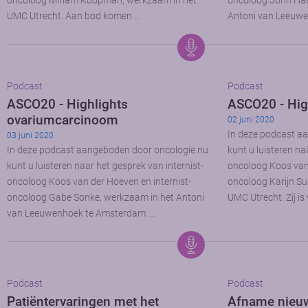
oncoloog Miriam Koopman, werkzaam in het
oncoloog John Haa
UMC Utrecht. Aan bod komen …
Antoni van Leeuw
Podcast
Podcast
ASCO20 - Highlights
ASCO20 - Hig
ovariumcarcinoom
02 juni 2020
In deze podcast a
03 juni 2020
In deze podcast aangeboden door oncologie.nu
kunt u luisteren na
kunt u luisteren naar het gesprek van internist-
oncoloog Koos van 
oncoloog Koos van der Hoeven en internist-
oncoloog Karijn Su
oncoloog Gabe Sonke, werkzaam in het Antoni
UMC Utrecht. Zij is 
van Leeuwenhoek te Amsterdam. …
Podcast
Podcast
Patiëntervaringen met het
Afname nieu