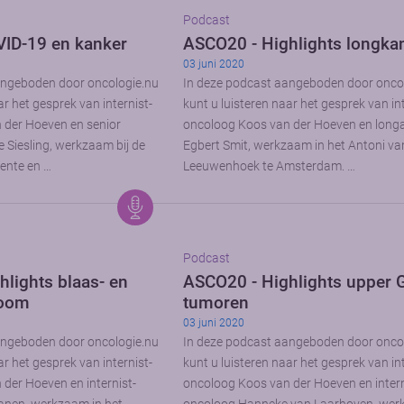
Podcast
ID-19 en kanker
ASCO20 - Highlights longka
03 juni 2020
angeboden door oncologie.nu
In deze podcast aangeboden door onco
ar het gesprek van internist-
kunt u luisteren naar het gesprek van int
 der Hoeven en senior
oncoloog Koos van der Hoeven en long
 Siesling, werkzaam bij de
Egbert Smit, werkzaam in het Antoni va
wente en …
Leeuwenhoek te Amsterdam. …
Podcast
lights blaas- en
ASCO20 - Highlights upper G
noom
tumoren
03 juni 2020
angeboden door oncologie.nu
In deze podcast aangeboden door onco
ar het gesprek van internist-
kunt u luisteren naar het gesprek van int
der Hoeven en internist-
oncoloog Koos van der Hoeven en intern