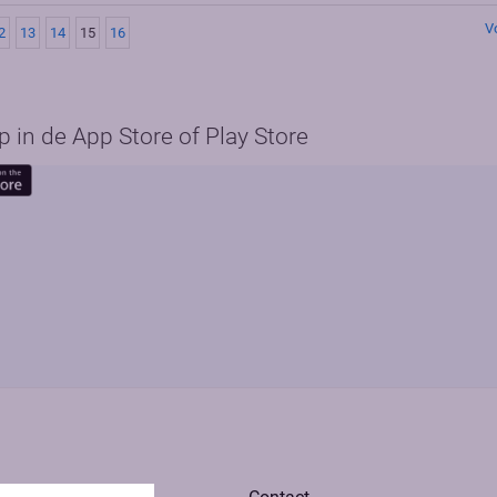
V
2
13
14
15
16
in de App Store of Play Store