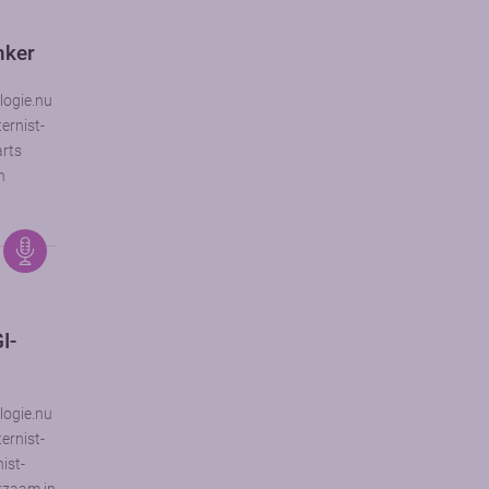
nker
logie.nu
ernist-
arts
n
I-
logie.nu
ernist-
ist-