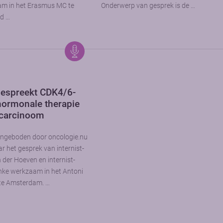
m in het Erasmus MC te
Onderwerp van gesprek is de …
d …
espreekt CDK4/6-
hormonale therapie
carcinoom
angeboden door oncologie.nu
ar het gesprek van internist-
der Hoeven en internist-
ke werkzaam in het Antoni
te Amsterdam. …