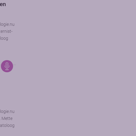
gen
logie.nu
ernist-
oloog
r
logie.nu
. Mette
matoloog