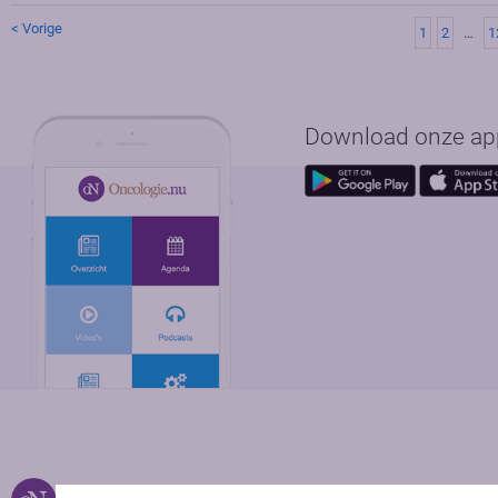
< Vorige
1
2
…
1
Download onze app 