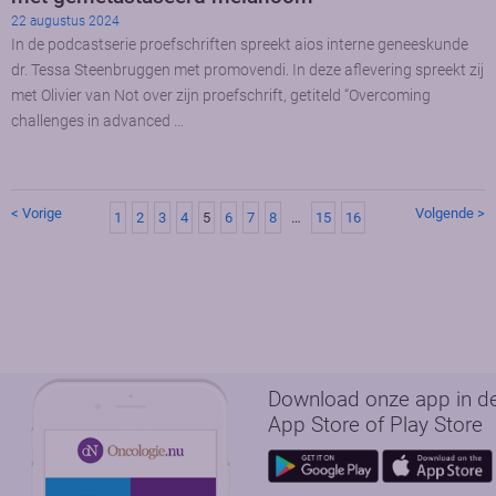
22 augustus 2024
In de podcastserie proefschriften spreekt aios interne geneeskunde
dr. Tessa Steenbruggen met promovendi. In deze aflevering spreekt zij
met Olivier van Not over zijn proefschrift, getiteld “Overcoming
challenges in advanced …
< Vorige
Volgende >
1
2
3
4
5
6
7
8
…
15
16
Download onze app in d
App Store of Play Store