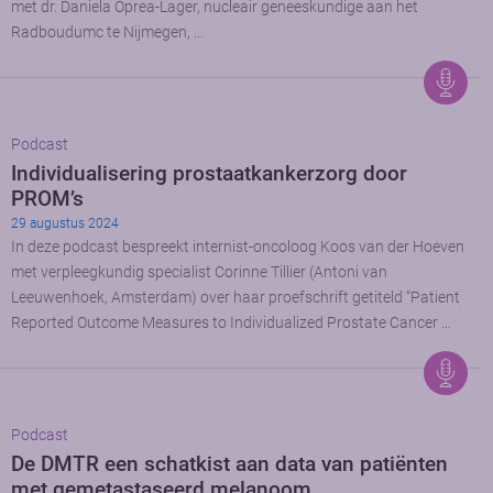
met dr. Daniela Oprea-Lager, nucleair geneeskundige aan het
Radboudumc te Nijmegen, …
Podcast
Individualisering prostaatkankerzorg door
PROM’s
29 augustus 2024
In deze podcast bespreekt internist-oncoloog Koos van der Hoeven
met verpleegkundig specialist Corinne Tillier (Antoni van
Leeuwenhoek, Amsterdam) over haar proefschrift getiteld “Patient
Reported Outcome Measures to Individualized Prostate Cancer …
Podcast
De DMTR een schatkist aan data van patiënten
met gemetastaseerd melanoom