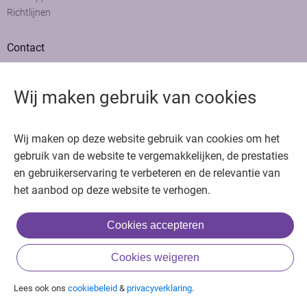
Richtlijnen
Contact
Adviesraad
Colofon
Wij maken gebruik van cookies
Adverteren
Bedankt voor het bezoeken van Oncologie.nu
Wij maken op deze website gebruik van cookies om het
Krijg gratis toegang in 30 seconden of log in om verder te gaan
gebruik van de website te vergemakkelijken, de prestaties
en gebruikerservaring te verbeteren en de relevantie van
Copyright © 2026. Uitgeverij Jaap. Alle rechten voorbehouden.
het aanbod op deze website te verhogen.
Cookies accepteren
of
Cookies weigeren
Inloggen met BIG & achternaam
Inloggen met een account
Lees ook ons
cookiebeleid
&
privacyverklaring
.