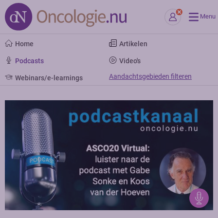
Menu
Home
Artikelen
Podcasts
Video's
Aandachtsgebieden filteren
Webinars/e-learnings