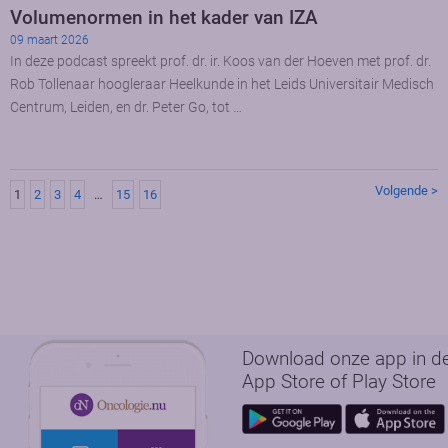
Volumenormen in het kader van IZA
09 maart 2026
In deze podcast spreekt prof. dr. ir. Koos van der Hoeven met prof. dr.
Rob Tollenaar hoogleraar Heelkunde in het Leids Universitair Medisch
Centrum, Leiden, en dr. Peter Go, tot …
Volgende >
1
2
3
4
…
15
16
Download onze app in d
App Store of Play Store