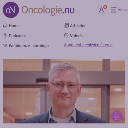
Menu
Home
Artikelen
Podcasts
Video's
Aandachtsgebieden filteren
Webinars/e-learnings