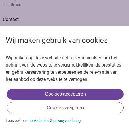
Richtlijnen
Contact
Adviesraad
Colofon
Wij maken gebruik van cookies
Adverteren
Bedankt voor het bezoeken van Oncologie.nu
Wij maken op deze website gebruik van cookies om het
Krijg gratis toegang in 30 seconden of log in om verder te gaan
gebruik van de website te vergemakkelijken, de prestaties
en gebruikerservaring te verbeteren en de relevantie van
Copyright © 2026. Uitgeverij Jaap. Alle rechten voorbehouden.
het aanbod op deze website te verhogen.
Cookies accepteren
of
Cookies weigeren
Inloggen met BIG & achternaam
Inloggen met een account
Lees ook ons
cookiebeleid
&
privacyverklaring
.