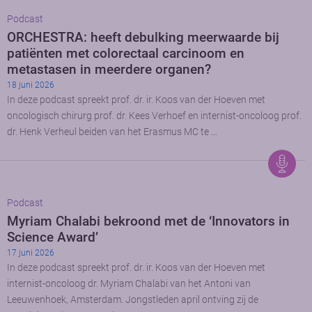
Podcast
ORCHESTRA: heeft debulking meerwaarde bij
patiënten met colorectaal carcinoom en
metastasen in meerdere organen?
18 juni 2026
In deze podcast spreekt prof. dr. ir. Koos van der Hoeven met
oncologisch chirurg prof. dr. Kees Verhoef en internist-oncoloog prof.
dr. Henk Verheul beiden van het Erasmus MC te …
Podcast
Myriam Chalabi bekroond met de ‘Innovators in
Science Award’
17 juni 2026
In deze podcast spreekt prof. dr. ir. Koos van der Hoeven met
internist-oncoloog dr. Myriam Chalabi van het Antoni van
Leeuwenhoek, Amsterdam. Jongstleden april ontving zij de