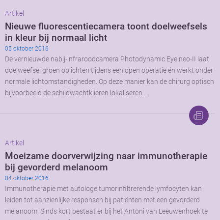
Artikel
Nieuwe fluorescentiecamera toont doelweefsels
in kleur bij normaal licht
05 oktober 2016
De vernieuwde nabij-infraroodcamera Photodynamic Eye neo-II laat
doelweefsel groen oplichten tijdens een open operatie én werkt onder
normale lichtomstandigheden. Op deze manier kan de chirurg optisch
bijvoorbeeld de schildwachtklieren lokaliseren. …
Artikel
Moeizame doorverwijzing naar immunotherapie
bij gevorderd melanoom
04 oktober 2016
Immunotherapie met autologe tumorinfiltrerende lymfocyten kan
leiden tot aanzienlijke responsen bij patiënten met een gevorderd
melanoom. Sinds kort bestaat er bij het Antoni van Leeuwenhoek te