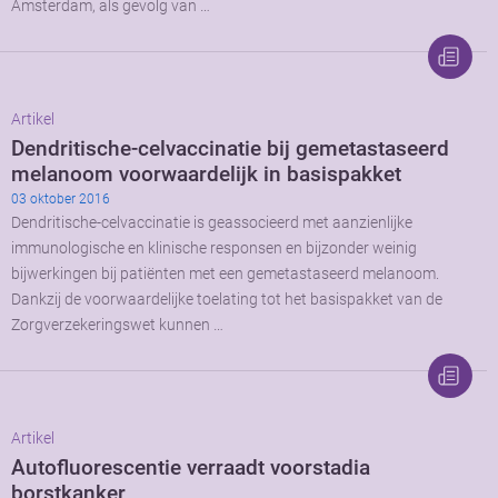
Amsterdam, als gevolg van …
Artikel
Dendritische-celvaccinatie bij gemetastaseerd
melanoom voorwaardelijk in basispakket
03 oktober 2016
Dendritische-celvaccinatie is geassocieerd met aanzienlijke
immunologische en klinische responsen en bijzonder weinig
bijwerkingen bij patiënten met een gemetastaseerd melanoom.
Dankzij de voorwaardelijke toelating tot het basispakket van de
Zorgverzekeringswet kunnen …
Artikel
Autofluorescentie verraadt voorstadia
borstkanker