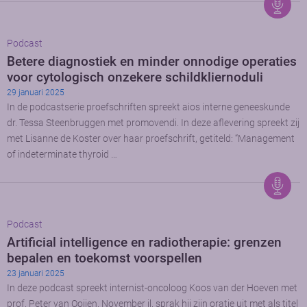
Podcast
Betere diagnostiek en minder onnodige operaties
voor cytologisch onzekere schildkliernoduli
29 januari 2025
In de podcastserie proefschriften spreekt aios interne geneeskunde
dr. Tessa Steenbruggen met promovendi. In deze aflevering spreekt zij
met Lisanne de Koster over haar proefschrift, getiteld: “Management
of indeterminate thyroid …
Podcast
Artificial intelligence en radiotherapie: grenzen
bepalen en toekomst voorspellen
23 januari 2025
In deze podcast spreekt internist-oncoloog Koos van der Hoeven met
prof. Peter van Ooijen. November jl. sprak hij zijn oratie uit met als titel