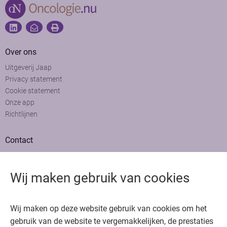
Over ons
Uitgeverij Jaap
Privacy statement
Cookie statement
Onze app
Richtlijnen
Contact
Adviesraad
Colofon
Wij maken gebruik van cookies
Adverteren
Bedankt voor het bezoeken van Oncologie.nu
Wij maken op deze website gebruik van cookies om het
Krijg gratis toegang in 30 seconden of log in om verder te gaan
gebruik van de website te vergemakkelijken, de prestaties