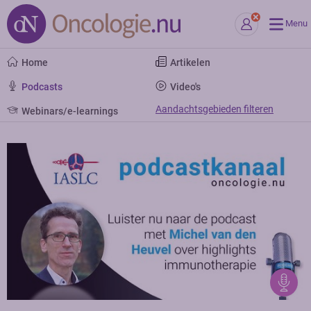
Menu
Home
Artikelen
Podcasts
Video's
Aandachtsgebieden filteren
Webinars/e-learnings