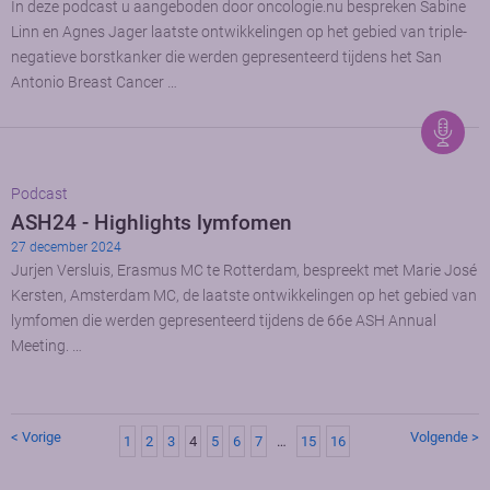
In deze podcast u aangeboden door oncologie.nu bespreken Sabine
Linn en Agnes Jager laatste ontwikkelingen op het gebied van triple-
negatieve borstkanker die werden gepresenteerd tijdens het San
Antonio Breast Cancer …
Podcast
ASH24 - Highlights lymfomen
27 december 2024
Jurjen Versluis, Erasmus MC te Rotterdam, bespreekt met Marie José
Kersten, Amsterdam MC, de laatste ontwikkelingen op het gebied van
lymfomen die werden gepresenteerd tijdens de 66e ASH Annual
Meeting. …
< Vorige
Volgende >
1
2
3
4
5
6
7
…
15
16