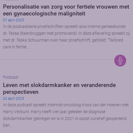
Personalisatie van zorg voor fertiele vrouwen met
een gynaecologische maligniteit
07 april 2025
In de podcastserie proefschriften spreekt aios interne geneeskunde
dr. Tessa Steenbruggen met promovendi. In deze aflevering spreekt zij
met dr. Teska Schuurman over haar proefschrift, getiteld: “Tailored
care in fertile …
Podcast
Leven met slokdarmkanker en veranderende
perspectieven
02 april 2025
In deze podcast spreekt internist-oncoloog Koos van der Hoeven met
Harry Verbunt. Harry heeft vier jaar geleden de diagnose
slokdarmkanker gekregen en is in 2021 in opzet curatief geopereerd.
Een …