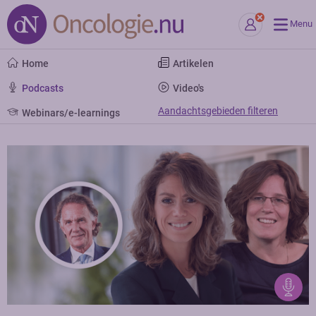
Menu
Home
Artikelen
Podcasts
Video's
Aandachtsgebieden filteren
Webinars/e-learnings