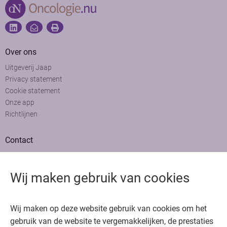
Over ons
Uitgeverij Jaap
Privacy statement
Cookie statement
Onze app
Richtlijnen
Contact
Adviesraad
Colofon
Wij maken gebruik van cookies
Adverteren
Bedankt voor het bezoeken van Oncologie.nu
Wij maken op deze website gebruik van cookies om het
Krijg gratis toegang in 30 seconden of log in om verder te gaan
gebruik van de website te vergemakkelijken, de prestaties