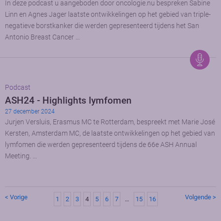
In deze podcast u aangeboden door oncologie.nu bespreken Sabine
Linn en Agnes Jager laatste ontwikkelingen op het gebied van triple-
negatieve borstkanker die werden gepresenteerd tijdens het San
Antonio Breast Cancer …
Podcast
ASH24 - Highlights lymfomen
27 december 2024
Jurjen Versluis, Erasmus MC te Rotterdam, bespreekt met Marie José
Kersten, Amsterdam MC, de laatste ontwikkelingen op het gebied van
lymfomen die werden gepresenteerd tijdens de 66e ASH Annual
Meeting. …
< Vorige
Volgende >
1
2
3
4
5
6
7
…
15
16