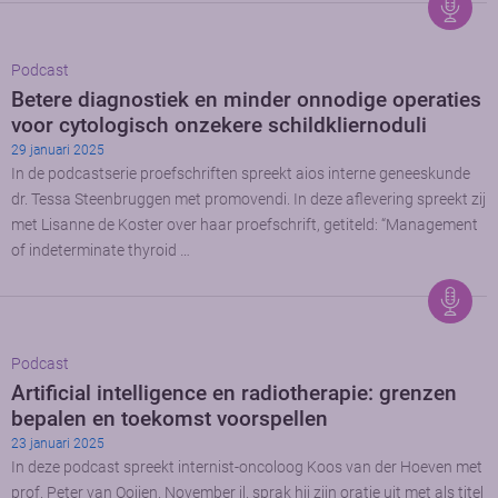
Podcast
Betere diagnostiek en minder onnodige operaties
voor cytologisch onzekere schildkliernoduli
29 januari 2025
In de podcastserie proefschriften spreekt aios interne geneeskunde
dr. Tessa Steenbruggen met promovendi. In deze aflevering spreekt zij
met Lisanne de Koster over haar proefschrift, getiteld: “Management
of indeterminate thyroid …
Podcast
Artificial intelligence en radiotherapie: grenzen
bepalen en toekomst voorspellen
23 januari 2025
In deze podcast spreekt internist-oncoloog Koos van der Hoeven met
prof. Peter van Ooijen. November jl. sprak hij zijn oratie uit met als titel