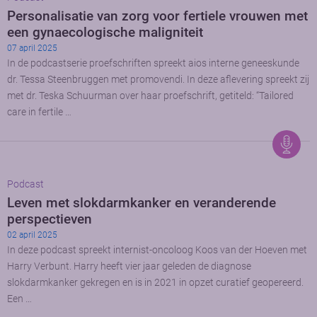
Personalisatie van zorg voor fertiele vrouwen met
een gynaecologische maligniteit
07 april 2025
In de podcastserie proefschriften spreekt aios interne geneeskunde
dr. Tessa Steenbruggen met promovendi. In deze aflevering spreekt zij
met dr. Teska Schuurman over haar proefschrift, getiteld: “Tailored
care in fertile …
Podcast
Leven met slokdarmkanker en veranderende
perspectieven
02 april 2025
In deze podcast spreekt internist-oncoloog Koos van der Hoeven met
Harry Verbunt. Harry heeft vier jaar geleden de diagnose
slokdarmkanker gekregen en is in 2021 in opzet curatief geopereerd.
Een …