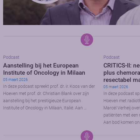
Podcast
Podcast
Aanstelling bij het European
CRITICS-II: 
Institute of Oncology in Milaan
plus chemorad
resectabel m
05 maart 2026
In deze podcast spreekt prof. dr. ir. Koos van der
05 maart 2026
Hoeven met prof. dr. Christian Blank over zijn
In deze podcast spr
aanstelling bij het prestigieuze European
Hoeven met radioth
Institute of Oncology in Milaan, Italië. Aan …
Marcel Verheij over
patiënten met een
Aan bod komen on