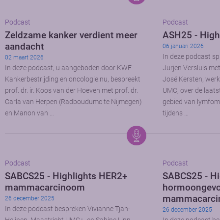
Podcast
Podcast
Zeldzame kanker verdient meer
ASH25 - High
aandacht
06 januari 2026
In deze podcast sp
02 maart 2026
In deze podcast, u aangeboden door KWF
Jurjen Versluis me
Kankerbestrijding en oncologie.nu, bespreekt
José Kersten, wer
prof. dr. ir. Koos van der Hoeven met prof. dr.
UMC, over de laats
Carla van Herpen (Radboudumc te Nijmegen)
gebied van lymfom
en Manon van …
tijdens …
Podcast
Podcast
SABCS25 - Highlights HER2+
SABCS25 - Hi
mammacarcinoom
hormoongevo
mammacarci
26 december 2025
In deze podcast bespreken Vivianne Tjan-
26 december 2025