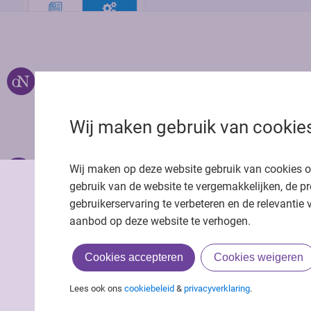
Over ons
Uitgeverij Jaap
Privacy statemen
Wij maken gebruik van cookie
Cookie statemen
Onze app
Richtlijnen
Wij maken op deze website gebruik van cookies 
gebruik van de website te vergemakkelijken, de pr
gebruikerservaring te verbeteren en de relevantie 
aanbod op deze website te verhogen.
Cookies accepteren
Cookies weigeren
Lees ook ons
cookiebeleid
&
privacyverklaring
.