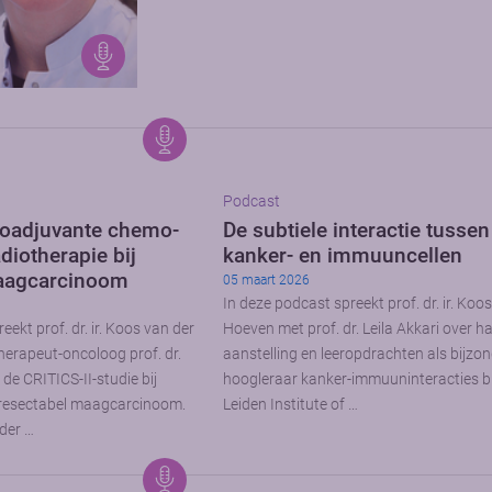
Podcast
neoadjuvante chemo-
De subtiele interactie tussen
iotherapie bij
kanker- en immuuncellen
aagcarcinoom
05 maart 2026
In deze podcast spreekt prof. dr. ir. Koo
eekt prof. dr. ir. Koos van der
Hoeven met prof. dr. Leila Akkari over h
erapeut-oncoloog prof. dr.
aanstelling en leeropdrachten als bijzo
 de CRITICS-II-studie bij
hoogleraar kanker-immuuninteracties bi
 resectabel maagcarcinoom.
Leiden Institute of …
der …