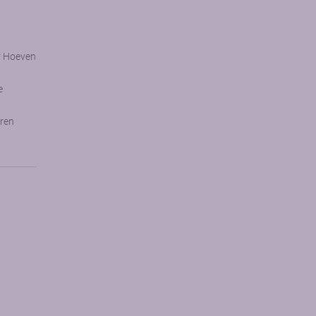
r Hoeven
e
ren