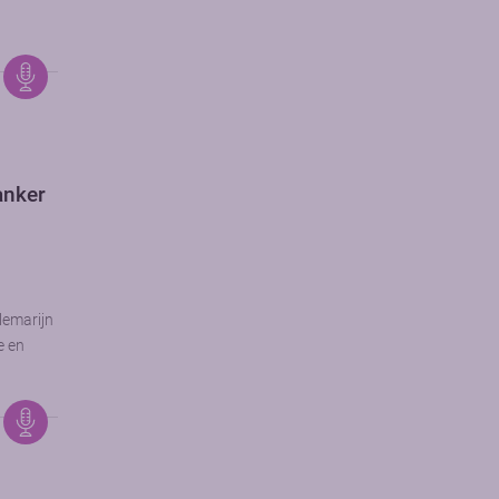
kanker
lemarijn
e en