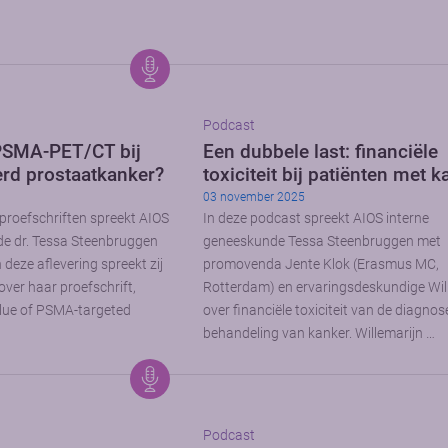
Podcast
PSMA-PET/CT bij
Een dubbele last: financiële
rd prostaatkanker?
toxiciteit bij patiënten met 
03 november 2025
 proefschriften spreekt AIOS
In deze podcast spreekt AIOS interne
de dr. Tessa Steenbruggen
geneeskunde Tessa Steenbruggen met
deze aflevering spreekt zij
promovenda Jente Klok (Erasmus MC,
over haar proefschrift,
Rotterdam) en ervaringsdeskundige Wil
 value of PSMA-targeted
over financiële toxiciteit van de diagnos
behandeling van kanker. Willemarijn …
Podcast