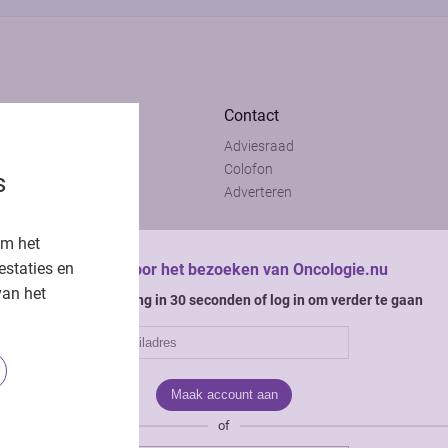
Contact
Adviesraad
t
Colofon
s
t
Adverteren
om het
estaties en
Bedankt voor het bezoeken van Oncologie.nu
van het
Krijg gratis toegang in 30 seconden of log in om verder te gaan
of