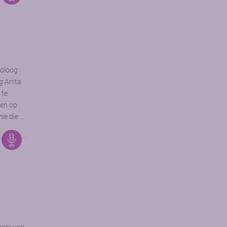
toloog
g Anita
 te
gen op
ie die …