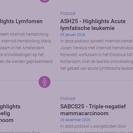
Podcast
lights Lymfomen
ASH25 - Highlights Acute
lymfatische leukemie
reekt internist-hematoloog
05 januari 2026
t internist-hematoloog Marie
In deze podcast spreekt internist-hema
kzaam in het Amsterdam
Jurjen Versluis met internist-hematoloo
te ontwikkelingen op het
Rijneveld, werkzaam in het Erasmus MC
en die werden gepresenteerd
Rotterdam, over de laatste ontwikkelin
het gebied van acute lymfatische leukem
Podcast
ghlights
SABCS25 - Triple-negatief
elig
mammacarcinoom
noom
26 december 2025
In deze podcast u aangeboden door