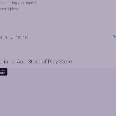
behandeling van Upper GI-
erd tijdens …
V
4
5
…
15
16
in de App Store of Play Store