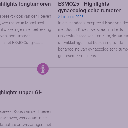
hlights longtumoren
ESMO25 - Highlights
gynaecologische tumoren
espreekt Koos van der Hoeven
24 oktober 2025
, werkzaam in Maastricht
In deze podcast bespreekt Koos van de
ntwikkelingen met betrekking
met Judith Kroep, werkzaam in Leids
g van longtumoren
Universitair Medisch Centrum, de laatst
dens het ESMO Congress …
ontwikkelingen met betrekking tot de
behandeling van gynaecologische tumo
gepresenteerd tijdens …
hlights upper GI-
espreekt Koos van der Hoeven
aarhoven, werkzaam in het
 laatste ontwikkelingen met