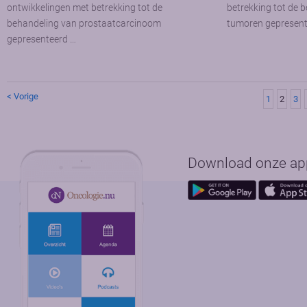
ontwikkelingen met betrekking tot de
betrekking tot de 
behandeling van prostaatcarcinoom
tumoren gepresente
gepresenteerd …
< Vorige
1
2
3
Download onze app 