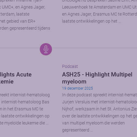
spreken Vivianne Tjan-
oncologie.nu bespreken Sabine Linn, An
t UMC+, en Agnes Jager,
Leeuwenhoek te Amsterdam en UMC Utr
terdam, laatste
en Agnes Jager, Erasmus MC te Rotter
het gebied van ER+
laatste ontwikkelingen op het …
rden gepresenteerd tijdens
Podcast
lights Acute
ASH25 - Highlight Multipel
kemie
myeloom
19 december 2025
reekt internist-hematoloog
In deze podcast spreekt internist-hema
t internist-hematoloog Bas
Jurjen Versluis met internist-hematoloo
 in het Erasmus MC te
Nijhof, werkzaam in het St. Antonius Zi
 laatste ontwikkelingen op
over de laatste ontwikkelingen op het g
te myeloïde leukemie die …
van multipel myeloom die werden
gepresenteerd …