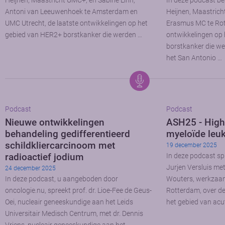
Heijnen, Maastricht UMC+, en Sabine Linn,
In deze podcast be
Antoni van Leeuwenhoek te Amsterdam en
Heijnen, Maastrich
UMC Utrecht, de laatste ontwikkelingen op het
Erasmus MC te Rot
gebied van HER2+ borstkanker die werden …
ontwikkelingen op 
borstkanker die we
het San Antonio …
Podcast
Podcast
Nieuwe ontwikkelingen
ASH25 - High
behandeling gedifferentieerd
myeloïde leu
schildkliercarcinoom met
19 december 2025
radioactief jodium
In deze podcast sp
Jurjen Versluis me
24 december 2025
In deze podcast, u aangeboden door
Wouters, werkzaam
oncologie.nu, spreekt prof. dr. Lioe-Fee de Geus-
Rotterdam, over de
Oei, nucleair geneeskundige aan het Leids
het gebied van acu
Universitair Medisch Centrum, met dr. Dennis