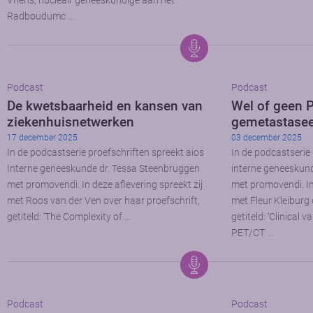
Vriens, nucleair geneeskundige aan het
Radboudumc …
Podcast
Podcast
De kwetsbaarheid en kansen van
Wel of geen 
ziekenhuisnetwerken
gemetastasee
17 december 2025
03 december 2025
In de podcastserie proefschriften spreekt aios
In de podcastserie
Interne geneeskunde dr. Tessa Steenbruggen
interne geneeskun
met promovendi. In deze aflevering spreekt zij
met promovendi. In 
met Roos van der Ven over haar proefschrift,
met Fleur Kleiburg 
getiteld: ‘The Complexity of …
getiteld: ‘Clinical
PET/CT …
Podcast
Podcast