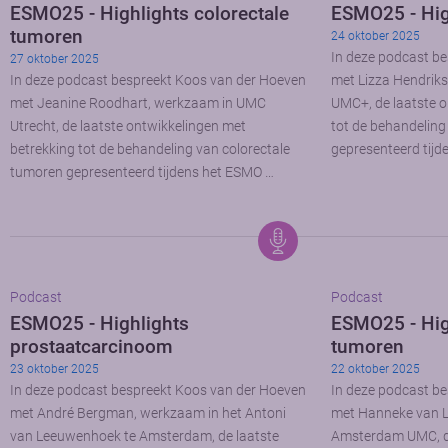
ESMO25 - Highlights colorectale
ESMO25 - Hig
tumoren
24 oktober 2025
In deze podcast b
27 oktober 2025
In deze podcast bespreekt Koos van der Hoeven
met Lizza Hendriks
met Jeanine Roodhart, werkzaam in UMC
UMC+, de laatste o
Utrecht, de laatste ontwikkelingen met
tot de behandelin
betrekking tot de behandeling van colorectale
gepresenteerd tij
tumoren gepresenteerd tijdens het ESMO …
Podcast
Podcast
ESMO25 - Highlights
ESMO25 - Hig
prostaatcarcinoom
tumoren
23 oktober 2025
22 oktober 2025
In deze podcast bespreekt Koos van der Hoeven
In deze podcast b
met André Bergman, werkzaam in het Antoni
met Hanneke van L
van Leeuwenhoek te Amsterdam, de laatste
Amsterdam UMC, de