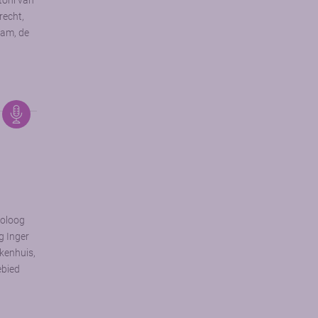
toni van
echt,
dam, de
toloog
g Inger
ekenhuis,
ebied