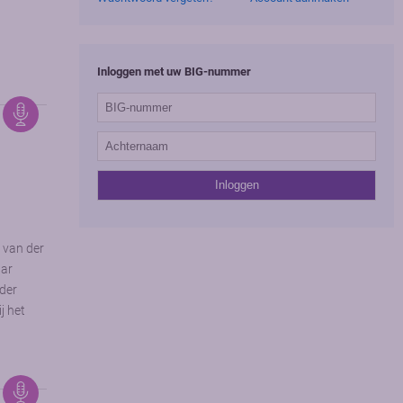
Inloggen met uw BIG-nummer
s van der
aar
nder
j het