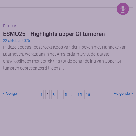
Podcast
ESMO25 - Highlights upper GI-tumoren
22 oktober 2025
In deze podcast bespreekt Koos van der Hoeven met Hanneke van
Laarhoven, werkzaam in het Amsterdam UMC, de laatste
ontwikkelingen met betrekking tot de behandeling van Upper GI-
tumoren gepresenteerd tijdens …
< Vorige
Volgende >
1
2
3
4
5
…
15
16