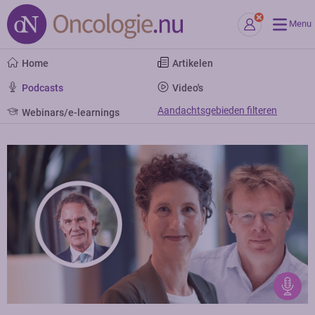
Menu
Home
Artikelen
Podcasts
Video's
Aandachtsgebieden filteren
Webinars/e-learnings