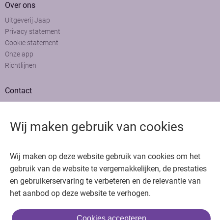
Over ons
Uitgeverij Jaap
Privacy statement
Cookie statement
Onze app
Richtlijnen
Contact
Adviesraad
Colofon
Wij maken gebruik van cookies
Adverteren
Bedankt voor het bezoeken van Oncologie.nu
Wij maken op deze website gebruik van cookies om het
Krijg gratis toegang in 30 seconden of log in om verder te gaan
gebruik van de website te vergemakkelijken, de prestaties
en gebruikerservaring te verbeteren en de relevantie van
Copyright © 2026. Uitgeverij Jaap. Alle rechten voorbehouden.
het aanbod op deze website te verhogen.
Cookies accepteren