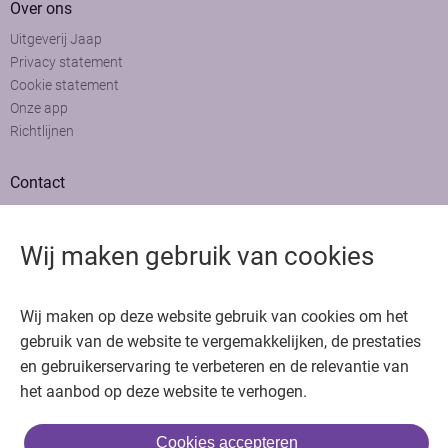
Over ons
Uitgeverij Jaap
Privacy statement
Cookie statement
Onze app
Richtlijnen
Contact
Adviesraad
Colofon
Wij maken gebruik van cookies
Adverteren
Bedankt voor het bezoeken van Oncologie.nu
Wij maken op deze website gebruik van cookies om het
Krijg gratis toegang in 30 seconden of log in om verder te gaan
gebruik van de website te vergemakkelijken, de prestaties
en gebruikerservaring te verbeteren en de relevantie van
Copyright © 2026. Uitgeverij Jaap. Alle rechten voorbehouden.
het aanbod op deze website te verhogen.
Cookies accepteren