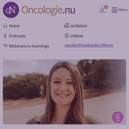
Menu
Home
Artikelen
Podcasts
Video's
Aandachtsgebieden filteren
Webinars/e-learnings