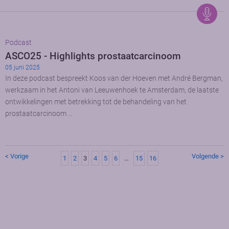
Podcast
ASCO25 - Highlights prostaatcarcinoom
05 juni 2025
In deze podcast bespreekt Koos van der Hoeven met André Bergman,
werkzaam in het Antoni van Leeuwenhoek te Amsterdam, de laatste
ontwikkelingen met betrekking tot de behandeling van het
prostaatcarcinoom …
< Vorige
Volgende >
1
2
3
4
5
6
…
15
16