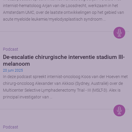
internist-hematoloog Arjan van de Loosdrecht, werkzaam in het
Amsterdam UMC, over de laatste ontwikkelingen op het gebied van
acute myeloïde leukemie/myelodysplastisch syndroom …
Podcast
De-escalatie chirurgische interventie stadium III-
melanoom
20 juni 2025
In deze podcast spreekt internist-oncoloog Koos van der Hoeven met
chirurg-oncoloog Alexander van Akkooi (Sydney, Australië) over de
Multicenter Selective Lymphadenectomy Trial - III (MSLT-3). Alex is
principal investigator van …
Podcast