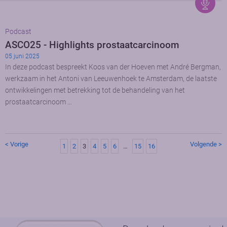
Podcast
ASCO25 - Highlights prostaatcarcinoom
05 juni 2025
In deze podcast bespreekt Koos van der Hoeven met André Bergman,
werkzaam in het Antoni van Leeuwenhoek te Amsterdam, de laatste
ontwikkelingen met betrekking tot de behandeling van het
prostaatcarcinoom …
< Vorige
Volgende >
1
2
3
4
5
6
…
15
16