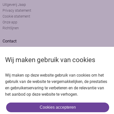
Uitgeverij Jaap
Privacy statement
Cookie statement
Onze app
Richtlijnen
Contact
Adviesraad
Colofon
Wij maken gebruik van cookies
Adverteren
Bedankt voor het bezoeken van Oncologie.nu
Wij maken op deze website gebruik van cookies om het
Krijg gratis toegang in 30 seconden of log in om verder te gaan
gebruik van de website te vergemakkelijken, de prestaties
en gebruikerservaring te verbeteren en de relevantie van
Copyright © 2026. Uitgeverij Jaap. Alle rechten voorbehouden.
het aanbod op deze website te verhogen.
Cookies accepteren
of