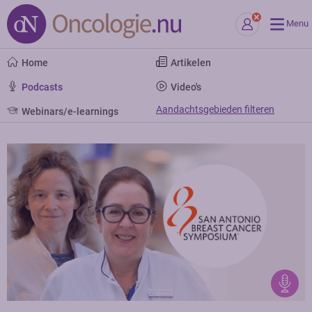
Menu
Home
Artikelen
Podcasts
Video's
Aandachtsgebieden filteren
Webinars/e-learnings