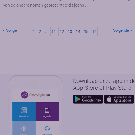
van coloncarcinomen gepresenteerd tijdens …
< Vorige
Volgende >
1
2
…
11
12
13
14
15
16
Download onze app in d
App Store of Play Store