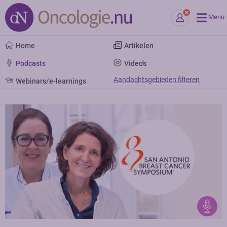
Menu
Home
Artikelen
Podcasts
Video's
Aandachtsgebieden filteren
Webinars/e-learnings