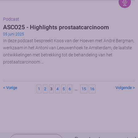
Podcast
ASCO25 - Highlights prostaatcarcinoom
05 juni 2025
In deze podcast bespreekt Koos van der Hoeven met André Bergman,
werkzaam in het Antoni van Leeuwenhoek te Amsterdam, de laatste
ontwikkelingen met betrekking tot de behandeling van het
prostaatcarcinoom …
< Vorige
Volgende >
1
2
3
4
5
6
…
15
16