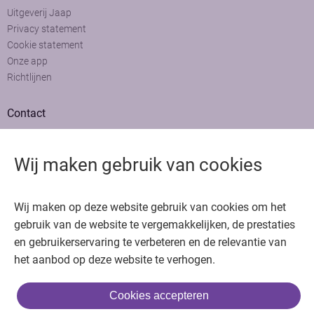
Uitgeverij Jaap
Privacy statement
Cookie statement
Onze app
Richtlijnen
Contact
Adviesraad
Colofon
Wij maken gebruik van cookies
Adverteren
Bedankt voor het bezoeken van Oncologie.nu
Wij maken op deze website gebruik van cookies om het
Krijg gratis toegang in 30 seconden of log in om verder te gaan
gebruik van de website te vergemakkelijken, de prestaties
en gebruikerservaring te verbeteren en de relevantie van
Copyright © 2026. Uitgeverij Jaap. Alle rechten voorbehouden.
het aanbod op deze website te verhogen.
Cookies accepteren
of