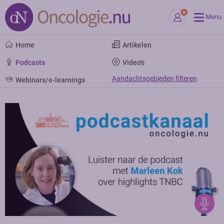
Menu
Home
Artikelen
Podcasts
Video's
Aandachtsgebieden filteren
Webinars/e-learnings