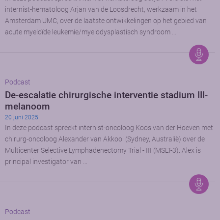
internist-hematoloog Arjan van de Loosdrecht, werkzaam in het
Amsterdam UMC, over de laatste ontwikkelingen op het gebied van
acute myeloïde leukemie/myelodysplastisch syndroom …
Podcast
De-escalatie chirurgische interventie stadium III-
melanoom
20 juni 2025
In deze podcast spreekt internist-oncoloog Koos van der Hoeven met
chirurg-oncoloog Alexander van Akkooi (Sydney, Australië) over de
Multicenter Selective Lymphadenectomy Trial - III (MSLT-3). Alex is
principal investigator van …
Podcast