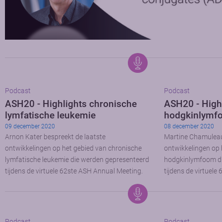
Podcast
Podcast
ASH20 - Highlights chronische
ASH20 - High
lymfatische leukemie
hodgkinlymf
09 december 2020
08 december 2020
Arnon Kater bespreekt de laatste
Martine Chamuleau
ontwikkelingen op het gebied van chronische
ontwikkelingen op 
lymfatische leukemie die werden gepresenteerd
hodgkinlymfoom di
tijdens de virtuele 62ste ASH Annual Meeting.
tijdens de virtuel
Podcast
Podcast