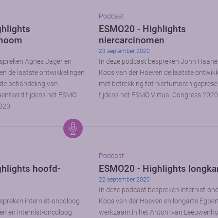
Podcast
hlights
ESMO20 - Highlights
noom
niercarcinomen
23 september 2020
espreken Agnes Jager en
In deze podcast bespreken John Haane
n de laatste ontwikkelingen
Koos van der Hoeven de laatste ontwik
 de behandeling van
met betrekking tot niertumoren gepres
senteerd tijdens het ESMO
tijdens het ESMO Virtual Congress 2020
020.
Podcast
hlights hoofd-
ESMO20 - Highlights longka
22 september 2020
In deze podcast bespreken internist-on
spreken internist-oncoloog
Koos van der Hoeven en longarts Egber
n en internist-oncoloog
werkzaam in het Antoni van Leeuwenho