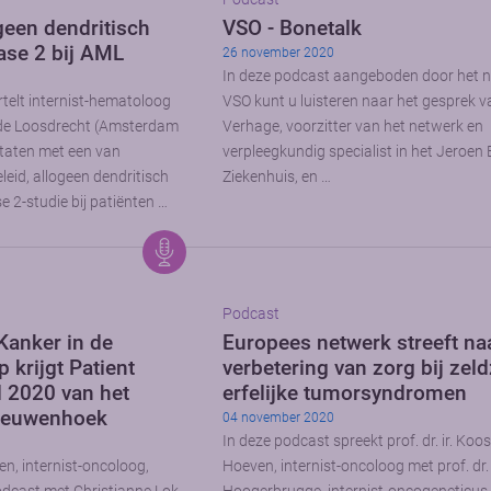
geen dendritisch
VSO - Bonetalk
fase 2 bij AML
26 november 2020
In deze podcast aangeboden door het 
rtelt internist-hematoloog
VSO kunt u luisteren naar het gesprek v
n de Loosdrecht (Amsterdam
Verhage, voorzitter van het netwerk en
taten met een van
verpleegkundig specialist in het Jeroen
leid, allogeen dendritisch
Ziekenhuis, en …
se 2-studie bij patiënten …
Podcast
Kanker in de
Europees netwerk streeft na
krijgt Patient
verbetering van zorg bij ze
 2020 van het
erfelijke tumorsyndromen
eeuwenhoek
04 november 2020
In deze podcast spreekt prof. dr. ir. Koo
n, internist-oncoloog,
Hoeven, internist-oncoloog met prof. dr.