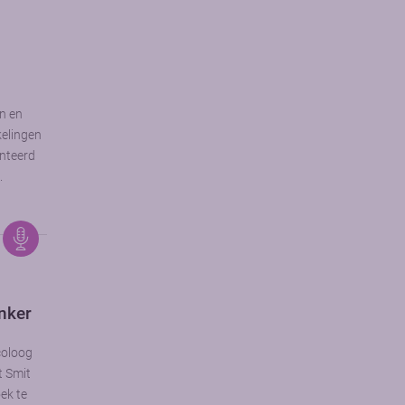
n en
kelingen
enteerd
.
nker
coloog
t Smit
ek te