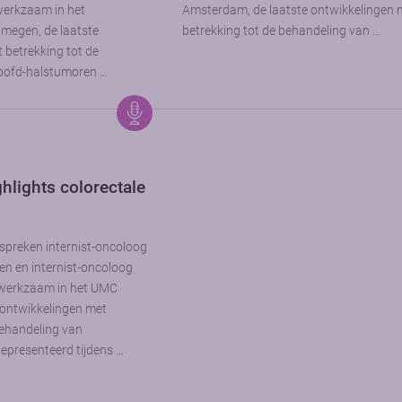
werkzaam in het
Amsterdam, de laatste ontwikkelingen 
megen, de laatste
betrekking tot de behandeling van …
 betrekking tot de
oofd-halstumoren …
lights colorectale
spreken internist-oncoloog
n en internist-oncoloog
werkzaam in het UMC
e ontwikkelingen met
behandeling van
epresenteerd tijdens …