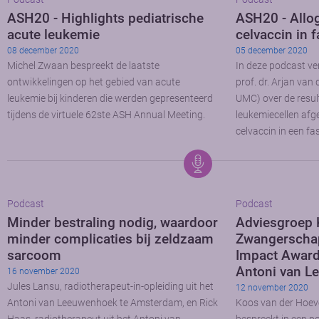
ASH20 - Highlights pediatrische
ASH20 - Allo
acute leukemie
celvaccin in 
08 december 2020
05 december 2020
Michel Zwaan bespreekt de laatste
In deze podcast ve
ontwikkelingen op het gebied van acute
prof. dr. Arjan va
leukemie bij kinderen die werden gepresenteerd
UMC) over de resul
tijdens de virtuele 62ste ASH Annual Meeting.
leukemiecellen afge
celvaccin in een fa
Podcast
Podcast
Minder bestraling nodig, waardoor
Adviesgroep 
minder complicaties bij zeldzaam
Zwangerschap 
sarcoom
Impact Award
Antoni van L
16 november 2020
Jules Lansu, radiotherapeut-in-opleiding uit het
12 november 2020
Antoni van Leeuwenhoek te Amsterdam, en Rick
Koos van der Hoeve