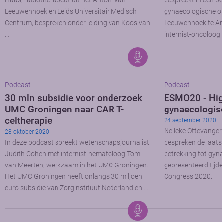
Haas, radiotherapeut uit het Antoni van
bespreekt in een p
Leeuwenhoek en Leids Universitair Medisch
gynaecologische on
Centrum, bespreken onder leiding van Koos van
Leeuwenhoek te Am
…
internist-oncoloog
Podcast
Podcast
30 mln subsidie voor onderzoek
ESMO20 - Hig
UMC Groningen naar CAR T-
gynaecologis
celtherapie
24 september 2020
Nelleke Ottevange
28 oktober 2020
In deze podcast spreekt wetenschapsjournalist
bespreken de laats
Judith Cohen met internist-hematoloog Tom
betrekking tot gy
van Meerten, werkzaam in het UMC Groningen.
gepresenteerd tijd
Het UMC Groningen heeft onlangs 30 miljoen
Congress 2020.
euro subsidie van Zorginstituut Nederland en …