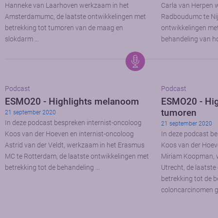
Hanneke van Laarhoven werkzaam in het
Carla van Herpen 
Amsterdamumc, de laatste ontwikkelingen met
Radboudumc te Nij
betrekking tot tumoren van de maag en
ontwikkelingen met
slokdarm …
behandeling van h
Podcast
Podcast
ESMO20 - Highlights melanoom
ESMO20 - High
tumoren
21 september 2020
In deze podcast bespreken internist-oncoloog
21 september 2020
Koos van der Hoeven en internist-oncoloog
In deze podcast be
Astrid van der Veldt, werkzaam in het Erasmus
Koos van der Hoeve
MC te Rotterdam, de laatste ontwikkelingen met
Miriam Koopman, 
betrekking tot de behandeling …
Utrecht, de laatst
betrekking tot de 
coloncarcinomen g