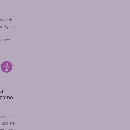
netwerk
an Sylvia
 Bosch
ar
ldzame
s van der
 Nicoline