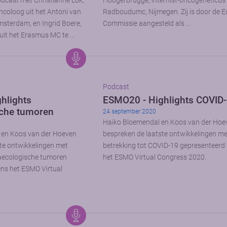
odcast met Christianne Lok,
Hoogerbrugge, internist-oncogeneticus
coloog uit het Antoni van
Radboudumc, Nijmegen. Zij is door de 
sterdam, en Ingrid Boere,
Commissie aangesteld als …
 uit het Erasmus MC te …
Podcast
hlights
ESMO20 - Highlights COVID
che tumoren
24 september 2020
Haiko Bloemendal en Koos van der Hoe
r en Koos van der Hoeven
bespreken de laatste ontwikkelingen me
te ontwikkelingen met
betrekking tot COVID-19 gepresenteerd 
naecologische tumoren
het ESMO Virtual Congress 2020.
ens het ESMO Virtual