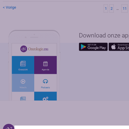
< Vorige
1
2
…
11
Download onze app 