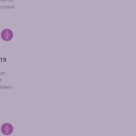
 van het
Europese
-19
ven
t
tijdens