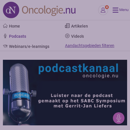
Menu
Home
Artikelen
Podcasts
Video's
Aandachtsgebieden filteren
Webinars/e-learnings