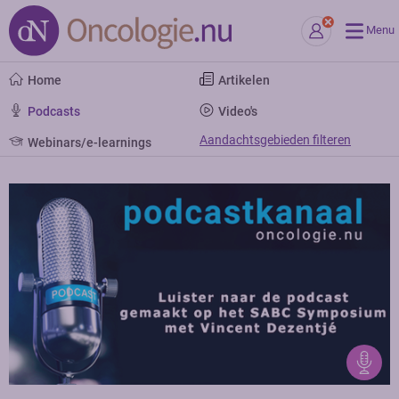
Menu
Home
Artikelen
Podcasts
Video's
Aandachtsgebieden filteren
Webinars/e-learnings