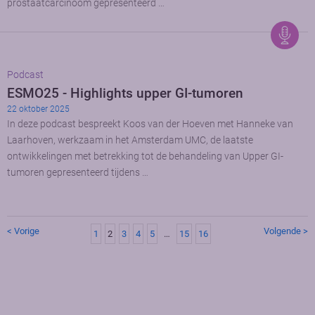
prostaatcarcinoom gepresenteerd …
Podcast
ESMO25 - Highlights upper GI-tumoren
22 oktober 2025
In deze podcast bespreekt Koos van der Hoeven met Hanneke van
Laarhoven, werkzaam in het Amsterdam UMC, de laatste
ontwikkelingen met betrekking tot de behandeling van Upper GI-
tumoren gepresenteerd tijdens …
< Vorige
Volgende >
1
2
3
4
5
…
15
16