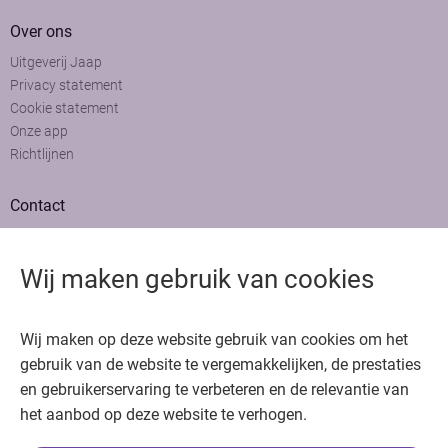
Over ons
Uitgeverij Jaap
Privacy statement
Cookie statement
Onze app
Richtlijnen
Contact
Adviesraad
Colofon
Wij maken gebruik van cookies
Adverteren
Bedankt voor het bezoeken van Oncologie.nu
Wij maken op deze website gebruik van cookies om het
Krijg gratis toegang in 30 seconden of log in om verder te gaan
gebruik van de website te vergemakkelijken, de prestaties
en gebruikerservaring te verbeteren en de relevantie van
Copyright © 2026. Uitgeverij Jaap. Alle rechten voorbehouden.
het aanbod op deze website te verhogen.