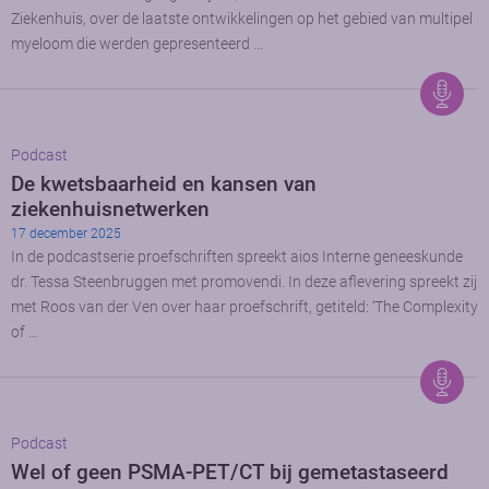
Ziekenhuis, over de laatste ontwikkelingen op het gebied van multipel
myeloom die werden gepresenteerd …
Podcast
De kwetsbaarheid en kansen van
ziekenhuisnetwerken
17 december 2025
In de podcastserie proefschriften spreekt aios Interne geneeskunde
dr. Tessa Steenbruggen met promovendi. In deze aflevering spreekt zij
met Roos van der Ven over haar proefschrift, getiteld: ‘The Complexity
of …
Podcast
Wel of geen PSMA-PET/CT bij gemetastaseerd