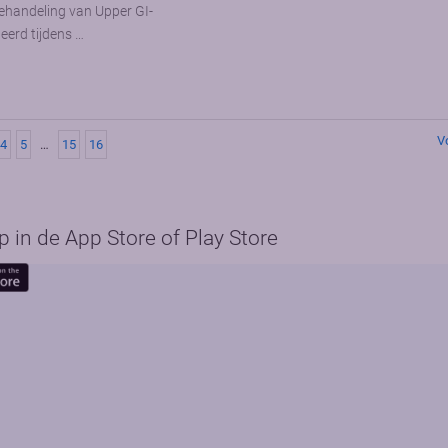
behandeling van Upper GI-
erd tijdens …
V
4
5
…
15
16
in de App Store of Play Store