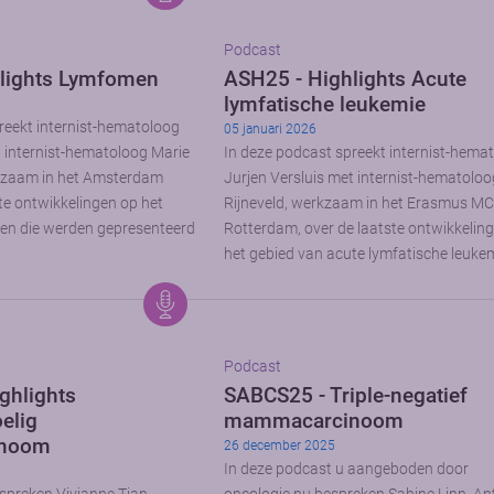
Podcast
lights Lymfomen
ASH25 - Highlights Acute
lymfatische leukemie
reekt internist-hematoloog
05 januari 2026
t internist-hematoloog Marie
In deze podcast spreekt internist-hema
kzaam in het Amsterdam
Jurjen Versluis met internist-hematoloo
te ontwikkelingen op het
Rijneveld, werkzaam in het Erasmus MC
en die werden gepresenteerd
Rotterdam, over de laatste ontwikkelin
het gebied van acute lymfatische leukem
Podcast
ghlights
SABCS25 - Triple-negatief
elig
mammacarcinoom
noom
26 december 2025
In deze podcast u aangeboden door