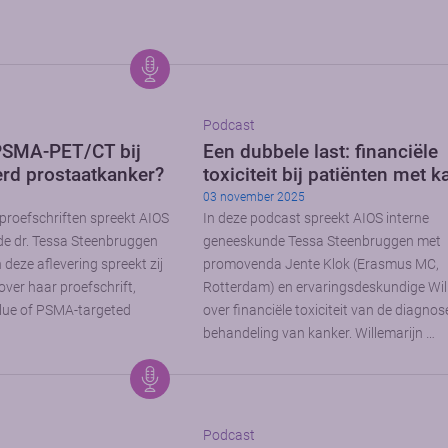
Podcast
PSMA-PET/CT bij
Een dubbele last: financiële
rd prostaatkanker?
toxiciteit bij patiënten met 
03 november 2025
 proefschriften spreekt AIOS
In deze podcast spreekt AIOS interne
de dr. Tessa Steenbruggen
geneeskunde Tessa Steenbruggen met
deze aflevering spreekt zij
promovenda Jente Klok (Erasmus MC,
over haar proefschrift,
Rotterdam) en ervaringsdeskundige Wil
 value of PSMA-targeted
over financiële toxiciteit van de diagnos
behandeling van kanker. Willemarijn …
Podcast