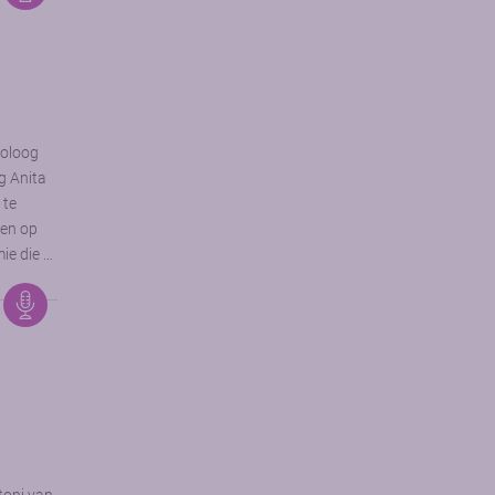
toloog
g Anita
 te
gen op
ie die …