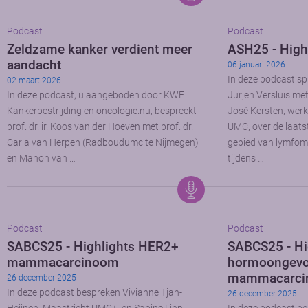
Podcast
Podcast
Zeldzame kanker verdient meer
ASH25 - High
aandacht
06 januari 2026
In deze podcast sp
02 maart 2026
In deze podcast, u aangeboden door KWF
Jurjen Versluis me
Kankerbestrijding en oncologie.nu, bespreekt
José Kersten, wer
prof. dr. ir. Koos van der Hoeven met prof. dr.
UMC, over de laats
Carla van Herpen (Radboudumc te Nijmegen)
gebied van lymfom
en Manon van …
tijdens …
Podcast
Podcast
SABCS25 - Highlights HER2+
SABCS25 - Hi
mammacarcinoom
hormoongevo
mammacarci
26 december 2025
In deze podcast bespreken Vivianne Tjan-
26 december 2025