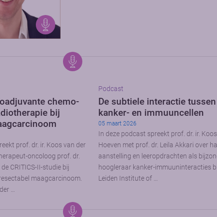
Podcast
neoadjuvante chemo-
De subtiele interactie tussen
iotherapie bij
kanker- en immuuncellen
aagcarcinoom
05 maart 2026
In deze podcast spreekt prof. dr. ir. Koo
eekt prof. dr. ir. Koos van der
Hoeven met prof. dr. Leila Akkari over h
erapeut-oncoloog prof. dr.
aanstelling en leeropdrachten als bijzo
 de CRITICS-II-studie bij
hoogleraar kanker-immuuninteracties bi
 resectabel maagcarcinoom.
Leiden Institute of …
der …