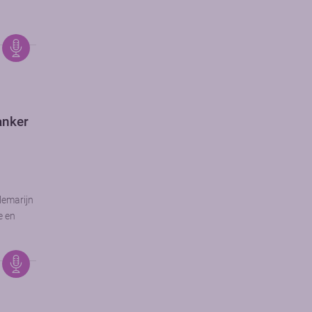
kanker
lemarijn
e en