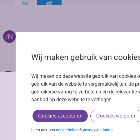
Over ons
Uitgeverij Jaap
Privacy statemen
Wij maken gebruik van cookie
Cookie statemen
Onze app
Richtlijnen
Wij maken op deze website gebruik van cookies 
gebruik van de website te vergemakkelijken, de pr
gebruikerservaring te verbeteren en de relevantie 
aanbod op deze website te verhogen.
Cookies accepteren
Cookies weigeren
Lees ook ons
cookiebeleid
&
privacyverklaring
.