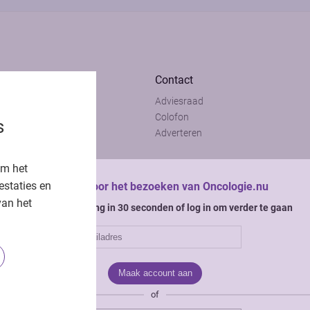
Contact
Adviesraad
t
Colofon
s
t
Adverteren
om het
estaties en
Bedankt voor het bezoeken van Oncologie.nu
van het
Krijg gratis toegang in 30 seconden of log in om verder te gaan
of