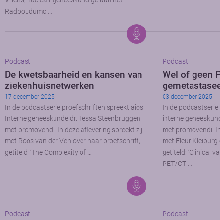
Vriens, nucleair geneeskundige aan het
Radboudumc …
Podcast
Podcast
De kwetsbaarheid en kansen van
Wel of geen 
ziekenhuisnetwerken
gemetastasee
17 december 2025
03 december 2025
In de podcastserie proefschriften spreekt aios
In de podcastserie
Interne geneeskunde dr. Tessa Steenbruggen
interne geneeskun
met promovendi. In deze aflevering spreekt zij
met promovendi. In 
met Roos van der Ven over haar proefschrift,
met Fleur Kleiburg 
getiteld: ‘The Complexity of …
getiteld: ‘Clinical
PET/CT …
Podcast
Podcast