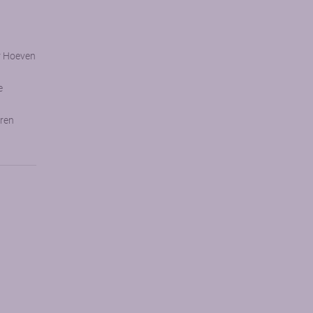
r Hoeven
e
ren