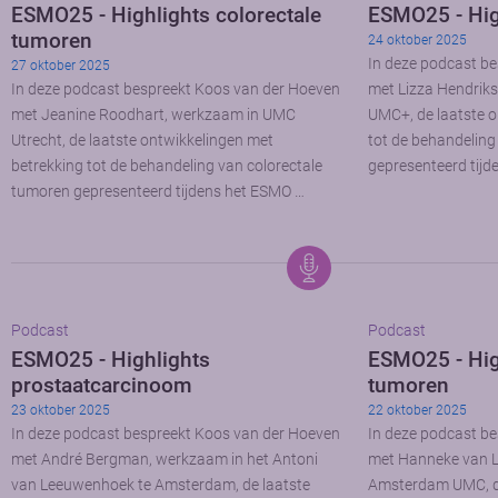
ESMO25 - Highlights colorectale
ESMO25 - Hig
tumoren
24 oktober 2025
In deze podcast b
27 oktober 2025
In deze podcast bespreekt Koos van der Hoeven
met Lizza Hendriks
met Jeanine Roodhart, werkzaam in UMC
UMC+, de laatste o
Utrecht, de laatste ontwikkelingen met
tot de behandelin
betrekking tot de behandeling van colorectale
gepresenteerd tij
tumoren gepresenteerd tijdens het ESMO …
Podcast
Podcast
ESMO25 - Highlights
ESMO25 - Hig
prostaatcarcinoom
tumoren
23 oktober 2025
22 oktober 2025
In deze podcast bespreekt Koos van der Hoeven
In deze podcast b
met André Bergman, werkzaam in het Antoni
met Hanneke van L
van Leeuwenhoek te Amsterdam, de laatste
Amsterdam UMC, de