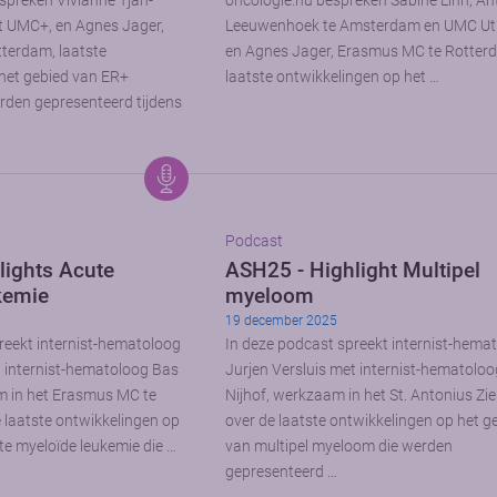
spreken Vivianne Tjan-
oncologie.nu bespreken Sabine Linn, An
t UMC+, en Agnes Jager,
Leeuwenhoek te Amsterdam en UMC Utr
terdam, laatste
en Agnes Jager, Erasmus MC te Rotter
het gebied van ER+
laatste ontwikkelingen op het …
rden gepresenteerd tijdens
Podcast
lights Acute
ASH25 - Highlight Multipel
kemie
myeloom
19 december 2025
reekt internist-hematoloog
In deze podcast spreekt internist-hema
t internist-hematoloog Bas
Jurjen Versluis met internist-hematoloo
 in het Erasmus MC te
Nijhof, werkzaam in het St. Antonius Zi
 laatste ontwikkelingen op
over de laatste ontwikkelingen op het g
te myeloïde leukemie die …
van multipel myeloom die werden
gepresenteerd …