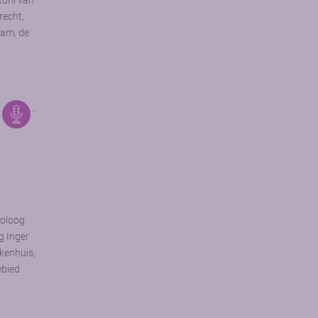
toni van
echt,
dam, de
toloog
g Inger
ekenhuis,
ebied