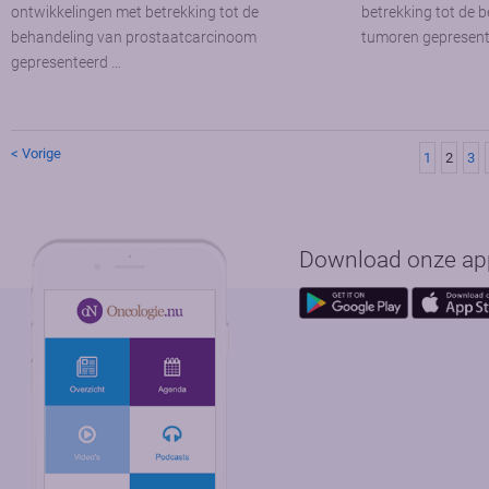
ontwikkelingen met betrekking tot de
betrekking tot de 
behandeling van prostaatcarcinoom
tumoren gepresente
gepresenteerd …
< Vorige
1
2
3
Download onze app 