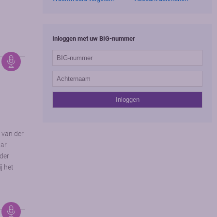
Inloggen met uw BIG-nummer
s van der
aar
nder
j het