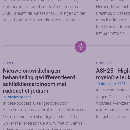
Heijnen, Maastricht UMC+, en Sabine Linn,
In deze podcast be
Antoni van Leeuwenhoek te Amsterdam en
Heijnen, Maastrich
UMC Utrecht, de laatste ontwikkelingen op het
Erasmus MC te Rot
gebied van HER2+ borstkanker die werden …
ontwikkelingen op 
borstkanker die we
het San Antonio …
Podcast
Podcast
Nieuwe ontwikkelingen
ASH25 - High
behandeling gedifferentieerd
myeloïde leu
schildkliercarcinoom met
19 december 2025
radioactief jodium
In deze podcast sp
Jurjen Versluis me
24 december 2025
In deze podcast, u aangeboden door
Wouters, werkzaam
oncologie.nu, spreekt prof. dr. Lioe-Fee de Geus-
Rotterdam, over de
Oei, nucleair geneeskundige aan het Leids
het gebied van acu
Universitair Medisch Centrum, met dr. Dennis