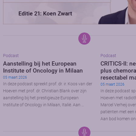
Podcast
Podcast
Aanstelling bij het European
CRITICS-II: 
Institute of Oncology in Milaan
plus chemorad
resectabel m
05 maart 2026
In deze podcast spreekt prof. dr. ir. Koos van der
05 maart 2026
Hoeven met prof. dr. Christian Blank over zijn
In deze podcast spr
aanstelling bij het prestigieuze European
Hoeven met radioth
Institute of Oncology in Milaan, Italië. Aan …
Marcel Verheij over
patiënten met een
Aan bod komen on