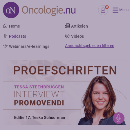
Menu
Home
Artikelen
Podcasts
Video's
Aandachtsgebieden filteren
Webinars/e-learnings