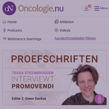
Menu
Home
Artikelen
Podcasts
Video's
Aandachtsgebieden filteren
Webinars/e-learnings