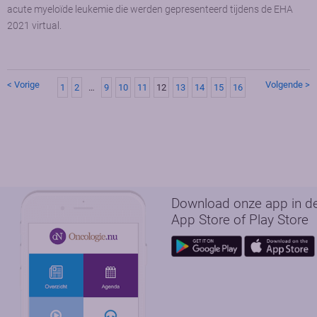
acute myeloïde leukemie die werden gepresenteerd tijdens de EHA
2021 virtual.
< Vorige
Volgende >
1
2
…
9
10
11
12
13
14
15
16
Download onze app in d
App Store of Play Store